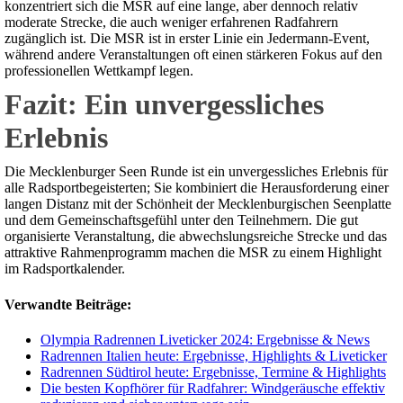
konzentriert sich die MSR auf eine lange, aber dennoch relativ
moderate Strecke, die auch weniger erfahrenen Radfahrern
zugänglich ist. Die MSR ist in erster Linie ein Jedermann-Event,
während andere Veranstaltungen oft einen stärkeren Fokus auf den
professionellen Wettkampf legen.
Fazit: Ein unvergessliches
Erlebnis
Die Mecklenburger Seen Runde ist ein unvergessliches Erlebnis für
alle Radsportbegeisterten; Sie kombiniert die Herausforderung einer
langen Distanz mit der Schönheit der Mecklenburgischen Seenplatte
und dem Gemeinschaftsgefühl unter den Teilnehmern. Die gut
organisierte Veranstaltung, die abwechslungsreiche Strecke und das
attraktive Rahmenprogramm machen die MSR zu einem Highlight
im Radsportkalender.
Verwandte Beiträge:
Olympia Radrennen Liveticker 2024: Ergebnisse & News
Radrennen Italien heute: Ergebnisse, Highlights & Liveticker
Radrennen Südtirol heute: Ergebnisse, Termine & Highlights
Die besten Kopfhörer für Radfahrer: Windgeräusche effektiv