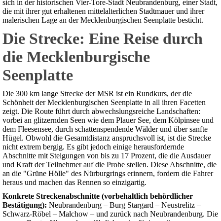
sich in der historischen Vier-Tore-Stadt Neubrandenburg, einer Stadt,
die mit ihrer gut erhaltenen mittelalterlichen Stadtmauer und ihrer
malerischen Lage an der Mecklenburgischen Seenplatte besticht.
Die Strecke: Eine Reise durch
die Mecklenburgische
Seenplatte
Die 300 km lange Strecke der MSR ist ein Rundkurs, der die
Schönheit der Mecklenburgischen Seenplatte in all ihren Facetten
zeigt. Die Route führt durch abwechslungsreiche Landschaften:
vorbei an glitzernden Seen wie dem Plauer See, dem Kölpinsee und
dem Fleesensee, durch schattenspendende Wälder und über sanfte
Hügel. Obwohl die Gesamtdistanz anspruchsvoll ist, ist die Strecke
nicht extrem bergig. Es gibt jedoch einige herausfordernde
Abschnitte mit Steigungen von bis zu 17 Prozent, die die Ausdauer
und Kraft der Teilnehmer auf die Probe stellen. Diese Abschnitte, die
an die "Grüne Hölle" des Nürburgrings erinnern, fordern die Fahrer
heraus und machen das Rennen so einzigartig.
Konkrete Streckenabschnitte (vorbehaltlich behördlicher
Bestätigung):
Neubrandenburg – Burg Stargard – Neustrelitz –
Schwarz-Röbel – Malchow – und zurück nach Neubrandenburg. Die