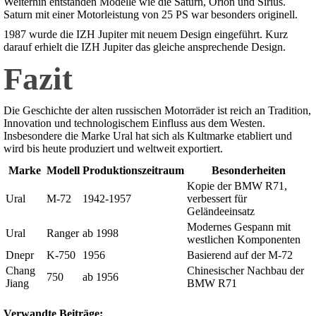
Weiterhin entstanden Modelle wie die Saturn, Orion und Sirius.
Saturn mit einer Motorleistung von 25 PS war besonders originell.
1987 wurde die IZH Jupiter mit neuem Design eingeführt. Kurz
darauf erhielt die IZH Jupiter das gleiche ansprechende Design.
Fazit
Die Geschichte der alten russischen Motorräder ist reich an Tradition,
Innovation und technologischem Einfluss aus dem Westen.
Insbesondere die Marke Ural hat sich als Kultmarke etabliert und
wird bis heute produziert und weltweit exportiert.
Marke
Modell
Produktionszeitraum
Besonderheiten
Kopie der BMW R71,
Ural
M-72
1942-1957
verbessert für
Geländeeinsatz
Modernes Gespann mit
Ural
Ranger
ab 1998
westlichen Komponenten
Dnepr
K-750
1956
Basierend auf der M-72
Chang
Chinesischer Nachbau der
750
ab 1956
Jiang
BMW R71
Verwandte Beiträge: