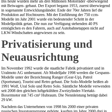
Bis heute wurden mehr als drei Millionen Motorräder -überwiegend
mit Beiwagen- gebaut. Der Export begann 1953, zuerst überwiegend
in sogenannte Entwicklungsländer. Ende der 70er Jahren lief die
Produktion auf Hochtouren. Mit der Einführung der 750 ccm-
Modelle im Jahr 2001 wurde ein bedeutender Schritt in der
Modellpolitik getan. Die nun zur Verfügung stehenden 40 PS
ermöglichen es den Fahrern, auch auf Autobahnetappen nicht auf
LKW-Windschatten angewiesen zu sein.
Privatisierung und
Neuausrichtung
Im November 1992 wurde die staatliche Fabrik privatisiert und in
Uralmoto AG umbenannt. Ab Modelljahr 1998 werden die Gespann-
Modelle unter der Bezeichnung Ranger (Gear-Up), Patrol
(Sportsman), Tourist und Retro gebaut. Die Solo-Modelle heißen ab
1991 Wolf, Ural Solo und Retro Solo. Sämtliche Modelle verwenden
seit 2008 den gleichen luftgekühlten Zweizylinder-Viertakt-
Boxermotor mit 745 cm³ Hubraum. Die Nennleistung beträgt dabei
29 kW.
Nachdem das Unternehmen von 1998 bis 2000 einer privaten
russischen Investorengruppe gehörte, kauften im Jahre 2000 drei in