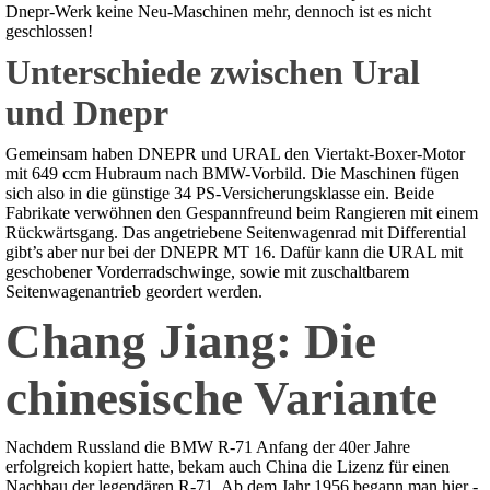
Dnepr-Werk keine Neu-Maschinen mehr, dennoch ist es nicht
geschlossen!
Unterschiede zwischen Ural
und Dnepr
Gemeinsam haben DNEPR und URAL den Viertakt-Boxer-Motor
mit 649 ccm Hubraum nach BMW-Vorbild. Die Maschinen fügen
sich also in die günstige 34 PS-Versicherungsklasse ein. Beide
Fabrikate verwöhnen den Gespannfreund beim Rangieren mit einem
Rückwärtsgang. Das angetriebene Seitenwagenrad mit Differential
gibt’s aber nur bei der DNEPR MT 16. Dafür kann die URAL mit
geschobener Vorderradschwinge, sowie mit zuschaltbarem
Seitenwagenantrieb geordert werden.
Chang Jiang: Die
chinesische Variante
Nachdem Russland die BMW R-71 Anfang der 40er Jahre
erfolgreich kopiert hatte, bekam auch China die Lizenz für einen
Nachbau der legendären R-71. Ab dem Jahr 1956 begann man hier -