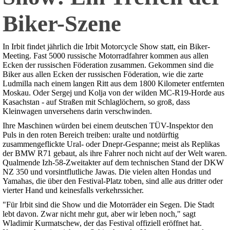
Biker-Szene
In Irbit findet jährlich die Irbit Motorcycle Show statt, ein Biker-
Meeting. Fast 5000 russische Motorradfahrer kommen aus allen
Ecken der russischen Föderation zusammen. Gekommen sind die
Biker aus allen Ecken der russischen Föderation, wie die zarte
Ludmilla nach einem langen Ritt aus dem 1800 Kilometer entfernten
Moskau. Oder Sergej und Kolja von der wilden MC-R19-Horde aus
Kasachstan - auf Straßen mit Schlaglöchern, so groß, dass
Kleinwagen unversehens darin verschwinden.
Ihre Maschinen würden bei einem deutschen TÜV-Inspektor den
Puls in den roten Bereich treiben: uralte und notdürftig
zusammengeflickte Ural- oder Dnepr-Gespanne; meist als Replikas
der BMW R71 gebaut, als ihre Fahrer noch nicht auf der Welt waren.
Qualmende Izh-58-Zweitakter auf dem technischen Stand der DKW
NZ 350 und vorsintflutliche Jawas. Die vielen alten Hondas und
Yamahas, die über den Festival-Platz toben, sind alle aus dritter oder
vierter Hand und keinesfalls verkehrssicher.
"Für Irbit sind die Show und die Motorräder ein Segen. Die Stadt
lebt davon. Zwar nicht mehr gut, aber wir leben noch," sagt
Wladimir Kurmatschew, der das Festival offiziell eröffnet hat.