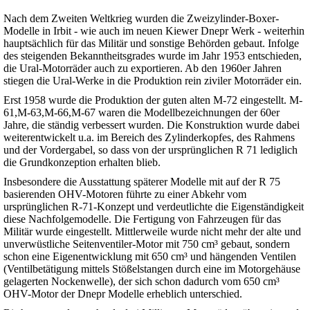
Nach dem Zweiten Weltkrieg wurden die Zweizylinder-Boxer-
Modelle in Irbit - wie auch im neuen Kiewer Dnepr Werk - weiterhin
hauptsächlich für das Militär und sonstige Behörden gebaut. Infolge
des steigenden Bekanntheitsgrades wurde im Jahr 1953 entschieden,
die Ural-Motorräder auch zu exportieren. Ab den 1960er Jahren
stiegen die Ural-Werke in die Produktion rein ziviler Motorräder ein.
Erst 1958 wurde die Produktion der guten alten M-72 eingestellt. M-
61,M-63,M-66,M-67 waren die Modellbezeichnungen der 60er
Jahre, die ständig verbessert wurden. Die Konstruktion wurde dabei
weiterentwickelt u.a. im Bereich des Zylinderkopfes, des Rahmens
und der Vordergabel, so dass von der ursprünglichen R 71 lediglich
die Grundkonzeption erhalten blieb.
Insbesondere die Ausstattung späterer Modelle mit auf der R 75
basierenden OHV-Motoren führte zu einer Abkehr vom
ursprünglichen R-71-Konzept und verdeutlichte die Eigenständigkeit
diese Nachfolgemodelle. Die Fertigung von Fahrzeugen für das
Militär wurde eingestellt. Mittlerweile wurde nicht mehr der alte und
unverwüstliche Seitenventiler-Motor mit 750 cm³ gebaut, sondern
schon eine Eigenentwicklung mit 650 cm³ und hängenden Ventilen
(Ventilbetätigung mittels Stößelstangen durch eine im Motorgehäuse
gelagerten Nockenwelle), der sich schon dadurch vom 650 cm³
OHV-Motor der Dnepr Modelle erheblich unterschied.