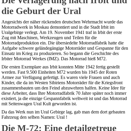
Die Verlagerung nach Irbit und
die Geburt der Ural
Angesichts der näher rückenden deutschen Wehrmacht wurde das
Motorradwerk in Moskau demontiert und in die Stadt Irbit im
Uralgebirge verlegt. Am 19. November 1941 traf in Irbit der erste
Zug mit Maschinen, Werkzeugen und Teilen für die
Motorradproduktion ein. Die übersiedelte Motorradfabrik hatte die
Aufgabe schwere geländegängige Motorräder und Gespanne für den
Einsatz im Krieg zu produzieren. So begann die Geschichte des
Irbiter Motorrad Werkes (IMZ). Das Motorrad hieß M72.
Die ersten Exemplare aus Irbit konnten Mitte 1942 fertig gestellt
werden. Fast 9.500 Einheiten M72 wurden bis 1945 der Roten
Armee zur Verfügung gefertigt. Es waren viele Frauen und auch
Kinder, die da im Westen Sibiriens Motorräder für die Kriegsfront
zusammenbauten um den Feind abzuwehren halfen. Keine Idee für
diese Arbeiter, dass Ihre Motorradfabrik 70 Jahre später noch immer
existiert, ja die einzige Gespannfabrik weltweit ist und das Motorrad
mit Seitenwagen Ural Kult geworden ist.
Da das Werk nun im Ural Gebirge lag, gab man dem dort gebauten
Fahrzeug den selben Namen: Ural !
Die M-72: Eine detailgetreue