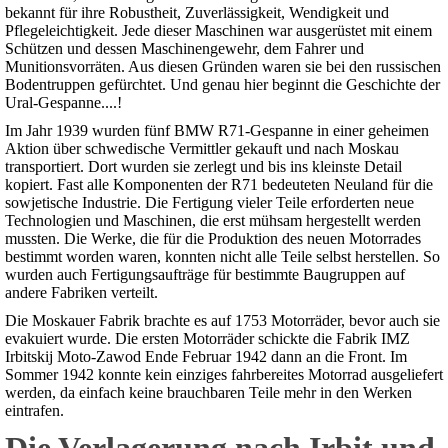
bekannt für ihre Robustheit, Zuverlässigkeit, Wendigkeit und
Pflegeleichtigkeit. Jede dieser Maschinen war ausgerüstet mit einem
Schützen und dessen Maschinengewehr, dem Fahrer und
Munitionsvorräten. Aus diesen Gründen waren sie bei den russischen
Bodentruppen gefürchtet. Und genau hier beginnt die Geschichte der
Ural-Gespanne....!
Im Jahr 1939 wurden fünf BMW R71-Gespanne in einer geheimen
Aktion über schwedische Vermittler gekauft und nach Moskau
transportiert. Dort wurden sie zerlegt und bis ins kleinste Detail
kopiert. Fast alle Komponenten der R71 bedeuteten Neuland für die
sowjetische Industrie. Die Fertigung vieler Teile erforderten neue
Technologien und Maschinen, die erst mühsam hergestellt werden
mussten. Die Werke, die für die Produktion des neuen Motorrades
bestimmt worden waren, konnten nicht alle Teile selbst herstellen. So
wurden auch Fertigungsaufträge für bestimmte Baugruppen auf
andere Fabriken verteilt.
Die Moskauer Fabrik brachte es auf 1753 Motorräder, bevor auch sie
evakuiert wurde. Die ersten Motorräder schickte die Fabrik IMZ
Irbitskij Moto-Zawod Ende Februar 1942 dann an die Front. Im
Sommer 1942 konnte kein einziges fahrbereites Motorrad ausgeliefert
werden, da einfach keine brauchbaren Teile mehr in den Werken
eintrafen.