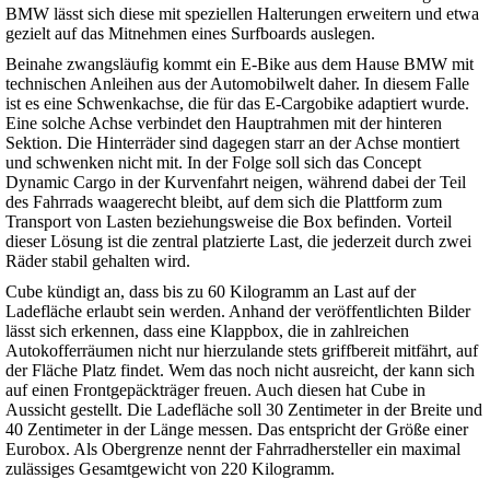
BMW lässt sich diese mit speziellen Halterungen erweitern und etwa
gezielt auf das Mitnehmen eines Surfboards auslegen.
Beinahe zwangsläufig kommt ein E-Bike aus dem Hause BMW mit
technischen Anleihen aus der Automobilwelt daher. In diesem Falle
ist es eine Schwenkachse, die für das E-Cargobike adaptiert wurde.
Eine solche Achse verbindet den Hauptrahmen mit der hinteren
Sektion. Die Hinterräder sind dagegen starr an der Achse montiert
und schwenken nicht mit. In der Folge soll sich das Concept
Dynamic Cargo in der Kurvenfahrt neigen, während dabei der Teil
des Fahrrads waagerecht bleibt, auf dem sich die Plattform zum
Transport von Lasten beziehungsweise die Box befinden. Vorteil
dieser Lösung ist die zentral platzierte Last, die jederzeit durch zwei
Räder stabil gehalten wird.
Cube kündigt an, dass bis zu 60 Kilogramm an Last auf der
Ladefläche erlaubt sein werden. Anhand der veröffentlichten Bilder
lässt sich erkennen, dass eine Klappbox, die in zahlreichen
Autokofferräumen nicht nur hierzulande stets griffbereit mitfährt, auf
der Fläche Platz findet. Wem das noch nicht ausreicht, der kann sich
auf einen Frontgepäckträger freuen. Auch diesen hat Cube in
Aussicht gestellt. Die Ladefläche soll 30 Zentimeter in der Breite und
40 Zentimeter in der Länge messen. Das entspricht der Größe einer
Eurobox. Als Obergrenze nennt der Fahrradhersteller ein maximal
zulässiges Gesamtgewicht von 220 Kilogramm.