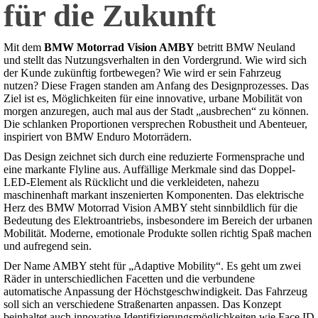
für die Zukunft
Mit dem
BMW Motorrad Vision AMBY
betritt BMW Neuland
und stellt das Nutzungsverhalten in den Vordergrund. Wie wird sich
der Kunde zukünftig fortbewegen? Wie wird er sein Fahrzeug
nutzen? Diese Fragen standen am Anfang des Designprozesses. Das
Ziel ist es, Möglichkeiten für eine innovative, urbane Mobilität von
morgen anzuregen, auch mal aus der Stadt „ausbrechen“ zu können.
Die schlanken Proportionen versprechen Robustheit und Abenteuer,
inspiriert von BMW Enduro Motorrädern.
Das Design zeichnet sich durch eine reduzierte Formensprache und
eine markante Flyline aus. Auffällige Merkmale sind das Doppel-
LED-Element als Rücklicht und die verkleideten, nahezu
maschinenhaft markant inszenierten Komponenten. Das elektrische
Herz des BMW Motorrad Vision AMBY steht sinnbildlich für die
Bedeutung des Elektroantriebs, insbesondere im Bereich der urbanen
Mobilität. Moderne, emotionale Produkte sollen richtig Spaß machen
und aufregend sein.
Der Name AMBY steht für „Adaptive Mobility“. Es geht um zwei
Räder in unterschiedlichen Facetten und die verbundene
automatische Anpassung der Höchstgeschwindigkeit. Das Fahrzeug
soll sich an verschiedene Straßenarten anpassen. Das Konzept
beinhaltet auch innovative Identifizierungsmöglichkeiten wie Face ID