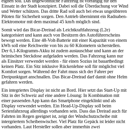
eignen soll. Das ungewöhnliche Fahrzeug ist vorrangig für den
Einsatz in der Stadt konzipiert. Dabei soll die Überdachung vor Wind
und Wetter schützen. Das dritte Rad soll auch bei etwas ungeübteren
Piloten für Sicherheit sorgen. Den Antrieb übernimmt ein Radnaben-
Elektromotor mit dem maximal 45 km/h möglich sind.
Somit wird das Bicar-Dreirad als Leichtkraftfahrzeug (L2e)
kategorisiert und kann auch von Besitzern des Autoführerscheins
bewegt werden. Eine 48-Volt-Batterie mit einer Kapazität von einem
kWh soll eine Reichweite von bis zu 60 Kilometern sicherstellen.
Der 6,1-Kilogramm-Akku ist zudem austauschbar und kann an der
heimischen Steckdose aufgeladen werden. Das Fahrzeug kann nur
als Einsitzer verwendet werden - für einen Sozius ist bauartbedingt
keinen Platz. Ein Sitz inklusive Rückenlehne soll für möglichst viel
Komfort sorgen. Während der Fahrt muss sich der Fahrer per
Dreipunktgurt anschnallen. Das Bicar-Dreirad darf damit ohne Helm
gefahren werden.
Ein integriertes Display ist nicht an Bord. Hier setzt das Start-Up mit
Sitz in der Schweiz auf eine andere Lösung: In Kombination mit
einer passenden App kann das Smartphone eingeklinkt und als
Display verwendet werden. Ein Head-Up-Display soll beim
Serienfahrzeug allerdings vorhanden sein. Dass das Dreirad auch für
Fahrten im Regen geeignet ist, zeigt der Windschutzscheibe mit
intergriertem Scheibenwischer. Viel Platz für Gepäck ist leider nicht
vorhanden. Laut Hersteller sollen aber immerhin zwei