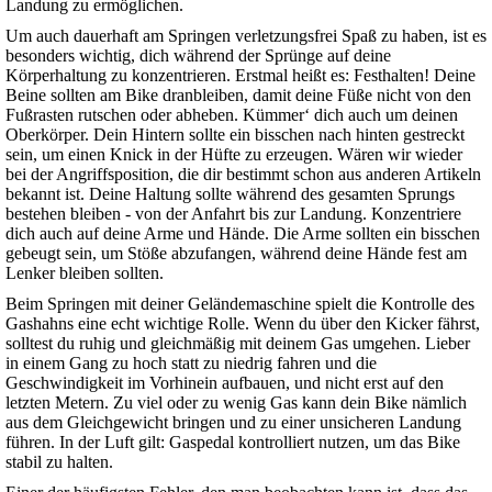
Landung zu ermöglichen.
Um auch dauerhaft am Springen verletzungsfrei Spaß zu haben, ist es
besonders wichtig, dich während der Sprünge auf deine
Körperhaltung zu konzentrieren. Erstmal heißt es: Festhalten! Deine
Beine sollten am Bike dranbleiben, damit deine Füße nicht von den
Fußrasten rutschen oder abheben. Kümmer‘ dich auch um deinen
Oberkörper. Dein Hintern sollte ein bisschen nach hinten gestreckt
sein, um einen Knick in der Hüfte zu erzeugen. Wären wir wieder
bei der Angriffsposition, die dir bestimmt schon aus anderen Artikeln
bekannt ist. Deine Haltung sollte während des gesamten Sprungs
bestehen bleiben - von der Anfahrt bis zur Landung. Konzentriere
dich auch auf deine Arme und Hände. Die Arme sollten ein bisschen
gebeugt sein, um Stöße abzufangen, während deine Hände fest am
Lenker bleiben sollten.
Beim Springen mit deiner Geländemaschine spielt die Kontrolle des
Gashahns eine echt wichtige Rolle. Wenn du über den Kicker fährst,
solltest du ruhig und gleichmäßig mit deinem Gas umgehen. Lieber
in einem Gang zu hoch statt zu niedrig fahren und die
Geschwindigkeit im Vorhinein aufbauen, und nicht erst auf den
letzten Metern. Zu viel oder zu wenig Gas kann dein Bike nämlich
aus dem Gleichgewicht bringen und zu einer unsicheren Landung
führen. In der Luft gilt: Gaspedal kontrolliert nutzen, um das Bike
stabil zu halten.