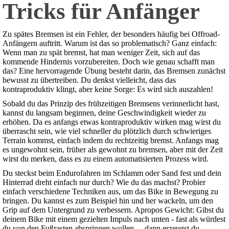
Tricks für Anfänger
Zu spätes Bremsen ist ein Fehler, der besonders häufig bei Offroad-
Anfängern auftritt. Warum ist das so problematisch? Ganz einfach:
Wenn man zu spät bremst, hat man weniger Zeit, sich auf das
kommende Hindernis vorzubereiten. Doch wie genau schafft man
das? Eine hervorragende Übung besteht darin, das Bremsen zunächst
bewusst zu übertreiben. Du denkst vielleicht, dass das
kontraproduktiv klingt, aber keine Sorge: Es wird sich auszahlen!
Sobald du das Prinzip des frühzeitigen Bremsens verinnerlicht hast,
kannst du langsam beginnen, deine Geschwindigkeit wieder zu
erhöhen. Da es anfangs etwas kontraproduktiv wirken mag wirst du
überrascht sein, wie viel schneller du plötzlich durch schwieriges
Terrain kommst, einfach indem du rechtzeitig bremst. Anfangs mag
es ungewohnt sein, früher als gewohnt zu bremsen, aber mit der Zeit
wirst du merken, dass es zu einem automatisierten Prozess wird.
Du steckst beim Endurofahren im Schlamm oder Sand fest und dein
Hinterrad dreht einfach nur durch? Wie du das machst? Probier
einfach verschiedene Techniken aus, um das Bike in Bewegung zu
bringen. Du kannst es zum Beispiel hin und her wackeln, um den
Grip auf dem Untergrund zu verbessern. Apropos Gewicht: Gibst du
deinem Bike mit einem gezielten Impuls nach unten - fast als würdest
du von den Fußrasten abspringen wollen - , dann erzeugst du