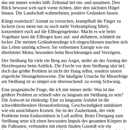
das mir immer wieder hilft: Zehnmal tief ein- und ausatmen. Den
Blick bewusst weit nach vorne richten, über den nächsten Hügel
hinaus. Die Landschaft wahrnehmen, positive Gedanken fassen.
Klingt esoterisch? Anstatt zu versuchen, krampfhaft die Finger zu
lockern (was meist nur zu noch mehr Verkrampfung führt),
konzentriert euch auf die Ellbogengelenke. Macht es wie beim
Vogeltanz lasst die Ellbogen kurz auf- und abflattern, schüttelt sie
locker. Die meisten Geländeneulinge ich eingeschlossen machen sich
das Leben unnötig schwer. Sie verbrennen Energie wie ein
überhitzter Motor, besonders beim Beschleunigen und Verzögern.
Der Steilhang für viele ein Berg aus Angst, steiler als der Anstieg der
Herzfrequenz beim Anblick. Die Furcht vor dem Steilhang sitzt tief,
doch das größte Problem ist nicht der Hang selbst, sondern unsere
zögerliche Herangehensweise. Die häufigste Ursache für Misserfolge
am Steilhang ist so simpel wie überraschend: zu wenig Schwung.
Eine pragmatische Frage, die ich mir immer stelle: Was ist das
größere Problem zu schnell oder zu langsam am Steilhang zu sein?
Die Antwort ist eindeutig: Eine zu langsame Anfahrt ist die
schweißtreibendere Herausforderung. Geschwindigkeit stabilisiert
wie ein unsichtbares Korsett. Sie ist der Zaubertrank, der viele
Probleme beim Endurofahren in Luft auflöst. Beim Übergang zum
Steilhang setze ich einen bewussten Impuls des gesamten Körpers in
die Fußrasten, verbunden mit einem finalen Gasstoß wie ein