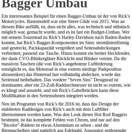
Bagger Umbau
Ein interessantes Beispiel für einen Bagger-Umbau ist der von Rick’s
Motorcycles. Basismodell war eine Street Glide von 2015. Was an
diesem Bike auffällt, ist, dass nicht alles, was technisch und stilistisch
möglich war, gemacht wurde, und es ist fast ein Budget-Umbau. Wer
mit seinem Tourenrad zu Rick’s Harley-Davidson nach Baden-Baden
kommt, hat Rick’s Bagger-Komponenten im Sinn: stromlinienförmig
und gestreckt, Packkapazität vergrößert und Seitenabdeckungen
verbreitert, passend zur Tasche. Hinzu kommt ein breiter Heckfender,
der dank CVO-Blinkergläser Rücklicht und Blinker vereint. Da die
massiven Taschen (die von Rick’s angebotene Luftfederung
ermöglicht es, das Motorrad in eine extrem niedrige Parkposition
abzusenken) das Hinterrad fast vollständig abdecken, wurde das
Serienrad beibehalten. Das vordere "Seven Sins" Designrad ist
dominanter, aber ein 23-Zoll-Raddurchmesser ist nicht so extrem, wie
es klingt und aussieht, und mit Rick's Gabelbrücken kann diese
Modifikation in den Serienrahmen integriert werden.
Neu im Programm von Rick’s für 2016 ist, dass das Design der
etablierten Raddesigns von Rick’s auch mit dem Luftfilter
übernommen werden kann. Was den Look dieses Hot Rod Baggers
bestimmt, ist das komplette Fehlen von Chrom, und nur auf den
"Bicolor"-Rädern ist etwas Aluminium zu sehen - und die
Bremsscheiben sind natürlich aus Edelstahl. Ansonsten seidenmatte