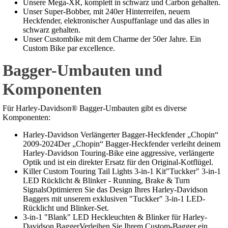
Unsere Mega-XR, komplett in schwarz und Carbon gehalten.
Unser Super-Bobber, mit 240er Hinterreifen, neuem
Heckfender, elektronischer Auspuffanlage und das alles in
schwarz gehalten.
Unser Custombike mit dem Charme der 50er Jahre. Ein
Custom Bike par excellence.
Bagger-Umbauten und
Komponenten
Für Harley-Davidson® Bagger-Umbauten gibt es diverse
Komponenten:
Harley-Davidson Verlängerter Bagger-Heckfender „Chopin“
2009-2024Der „Chopin“ Bagger-Heckfender verleiht deinem
Harley-Davidson Touring-Bike eine aggressive, verlängerte
Optik und ist ein direkter Ersatz für den Original-Kotflügel.
Killer Custom Touring Tail Lights 3-in-1 Kit"Tuckker" 3-in-1
LED Rücklicht & Blinker - Running, Brake & Turn
SignalsOptimieren Sie das Design Ihres Harley-Davidson
Baggers mit unserem exklusiven "Tuckker" 3-in-1 LED-
Rücklicht und Blinker-Set.
3-in-1 "Blank" LED Heckleuchten & Blinker für Harley-
Davidson BaggerVerleihen Sie Ihrem Custom-Bagger ein