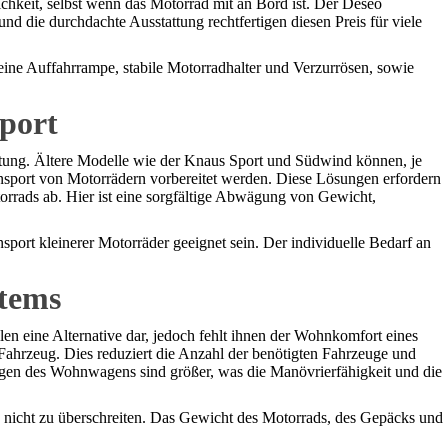
hkeit, selbst wenn das Motorrad mit an Bord ist. Der Deseo
nd die durchdachte Ausstattung rechtfertigen diesen Preis für viele
 eine Auffahrrampe, stabile Motorradhalter und Verzurrösen, sowie
port
tung. Ältere Modelle wie der Knaus Sport und Südwind können, je
nsport von Motorrädern vorbereitet werden. Diese Lösungen erfordern
rrads ab. Hier ist eine sorgfältige Abwägung von Gewicht,
port kleinerer Motorräder geeignet sein. Der individuelle Bedarf an
stems
n eine Alternative dar, jedoch fehlt ihnen der Wohnkomfort eines
ahrzeug. Dies reduziert die Anzahl der benötigten Fahrzeuge und
ngen des Wohnwagens sind größer, was die Manövrierfähigkeit und die
 nicht zu überschreiten. Das Gewicht des Motorrads, des Gepäcks und