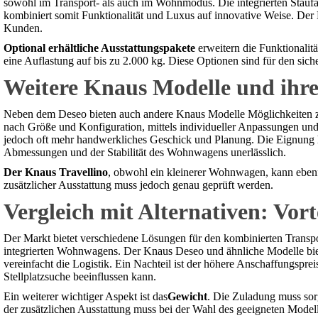
sowohl im Transport- als auch im Wohnmodus. Die integrierten Staufä
kombiniert somit Funktionalität und Luxus auf innovative Weise. Der K
Kunden.
Optional erhältliche Ausstattungspakete
erweitern die Funktionalitä
eine Auflastung auf bis zu 2.000 kg. Diese Optionen sind für den sic
Weitere Knaus Modelle und ihr
Neben dem Deseo bieten auch andere Knaus Modelle Möglichkeiten zu
nach Größe und Konfiguration, mittels individueller Anpassungen und
jedoch oft mehr handwerkliches Geschick und Planung. Die Eignung h
Abmessungen und der Stabilität des Wohnwagens unerlässlich.
Der Knaus Travellino
, obwohl ein kleinerer Wohnwagen, kann ebenfa
zusätzlicher Ausstattung muss jedoch genau geprüft werden.
Vergleich mit Alternativen: Vor
Der Markt bietet verschiedene Lösungen für den kombinierten Transpo
integrierten Wohnwagens. Der Knaus Deseo und ähnliche Modelle biet
vereinfacht die Logistik. Ein Nachteil ist der höhere Anschaffungsp
Stellplatzsuche beeinflussen kann.
Ein weiterer wichtiger Aspekt ist das
Gewicht
. Die Zuladung muss sor
der zusätzlichen Ausstattung muss bei der Wahl des geeigneten Modell