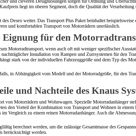
cher und cleveren Designlösungen sorgen für Ordnung und Übersichtlic
aufpreis liegt im oberen Segment, doch die Qualität der Verarbeitung u
t des Deseo weiter. Das Transport Plus Paket beinhaltet beispielsweise
heren und komfortablen Transport von Motorrädern unerlässlich.
e Eignung für den Motorradtrans
m Motorradtransport, wenn auch oft mit weniger spezifischer Ausstat
 nachträglicher Installation von Rampen und Zurrsystemen für den Tra
ängt stark von der individuellen Fahrzeuggröße und dem Typ des Moto
lls, in Abhängigkeit vom Modell und der Motorradgröße, für den Trans
teile und Nachteile des Knaus Sy
rt von Motorrädern und Wohnwagen. Spezielle Motorradanhänger stelle
en den Vorteil der Kombination von Transport und Wohnen in einem F
reis im Vergleich zu einem reinen Motorradanhänger. Auch die Abmessu
gfältig berechnet werden, um die zulässige Gesamtmasse des Gespanns
s berücksichtigt werden.