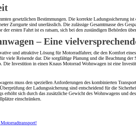
it
mten gesetzlichen Bestimmungen. Die korrekte Ladungssicherung ist en
er Zurrgurte sind unerlässlich. Die zulässige Gesamtmasse des Gespa
r der ersten Fahrt ist es ratsam, sich bei den zuständigen Behörden übe
nwagen – Eine vielversprechen
ovative und attraktive Lösung für Motorradfahrer, die den Komfort ei
r viele Reisende dar. Die sorgfältige Planung und die Beachtung der Si
Die Investition in einen Knaus Motorrad Wohnwagen ist eine Investitio
agens muss den speziellen Anforderungen des kombinierten Transport
erprüfung der Ladungssicherung sind entscheidend für die Sicherheit
gs erhöht sich durch das zusätzliche Gewicht des Wohnwagens und des
plätze einschränken.
Motorradtransport!