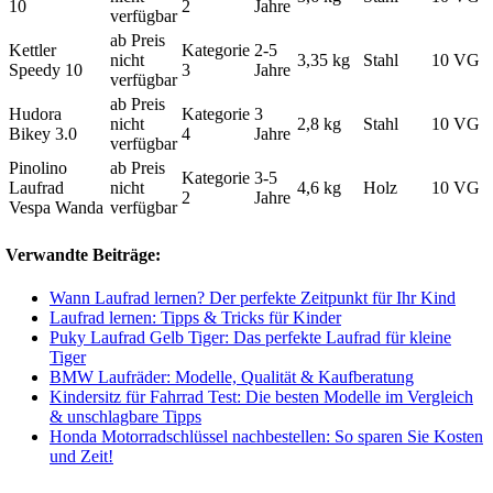
10
2
Jahre
verfügbar
ab Preis
Kettler
Kategorie
2-5
nicht
3,35 kg
Stahl
10 VG
Speedy 10
3
Jahre
verfügbar
ab Preis
Hudora
Kategorie
3
nicht
2,8 kg
Stahl
10 VG
Bikey 3.0
4
Jahre
verfügbar
Pinolino
ab Preis
Kategorie
3-5
Laufrad
nicht
4,6 kg
Holz
10 VG
2
Jahre
Vespa Wanda
verfügbar
Verwandte Beiträge:
Wann Laufrad lernen? Der perfekte Zeitpunkt für Ihr Kind
Laufrad lernen: Tipps & Tricks für Kinder
Puky Laufrad Gelb Tiger: Das perfekte Laufrad für kleine
Tiger
BMW Laufräder: Modelle, Qualität & Kaufberatung
Kindersitz für Fahrrad Test: Die besten Modelle im Vergleich
& unschlagbare Tipps
Honda Motorradschlüssel nachbestellen: So sparen Sie Kosten
und Zeit!