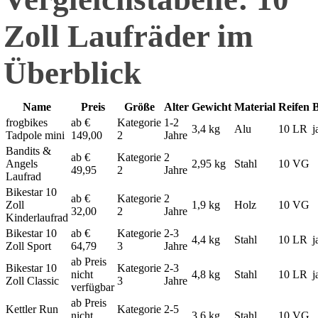
Zoll Laufräder im
Überblick
Name
Preis
Größe
Alter
Gewicht
Material
Reifen
frogbikes
ab €
Kategorie
1-2
3,4 kg
Alu
10 LR
j
Tadpole mini
149,00
2
Jahre
Bandits &
ab €
Kategorie
2
Angels
2,95 kg
Stahl
10 VG
49,95
2
Jahre
Laufrad
Bikestar 10
ab €
Kategorie
2
Zoll
1,9 kg
Holz
10 VG
32,00
2
Jahre
Kinderlaufrad
Bikestar 10
ab €
Kategorie
2-3
4,4 kg
Stahl
10 LR
j
Zoll Sport
64,79
3
Jahre
ab Preis
Bikestar 10
Kategorie
2-3
nicht
4,8 kg
Stahl
10 LR
j
Zoll Classic
3
Jahre
verfügbar
ab Preis
Kettler Run
Kategorie
2-5
nicht
3,6 kg
Stahl
10 VG