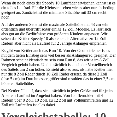
Wenn du noch eines der Speedy 10 Laufräder erwischen kannst ist es
ein tolles Laufrad. Für die Kleinsten sehen wir es aber nur als bedingt
geeignet an. Zunächst ist die minimale Sitzhöhe mit 33 cm recht
hoch.
Auf der anderen Seite ist die maximale Sattelhöhe mit 43 cm sehr
ordentlich und übertrifft sogar einige 12 Zoll Modelle. Es lässt sich
also gut an die Bedürfnisse von größeren Kindern anpassen. Wir
sehen das Kettler Speedy 10 also eher als Alternative zu 12 Zoll
Rädern aber nicht als Laufrad für 2 Jährige Anfänger empfehlen.
Es gibt von Kettler auch das Run 10. Von der Geometrie her ist es
mit dem tiefen Einstieg sehr viel besser als Anfängerrad geeignet. Der
Rahmen scheint identisch zu sein zum Run 8, das wir ja im 8 Zoll
Vergleich gelobt haben. Und tatsächlich ist auch der Verstellbereich
des Sattels um 2 cm höher. Es sieht also so aus, als hätte Kettler hier
nur die 8 Zoll Räder durch 10 Zoll Räder ersetzt, da diese 2 Zoll
(also 5 cm) im Durchmesser größer sind resultiert das in einer 2,5 cm
höheren Sattelhöhe.
Bei Kettler fällt auf, dass sie tatsächlich in jeder Größe und für jedes
Alter ein Laufrad im Angebot haben. Von Lauflernräder mit 4
Rädern über 8 Zoll, 10 Zoll, zu 12 Zoll mit Vollgummireifen und 12
Zoll mit Luftreifen ist alles dabei.
Vergleichstabelle: 10