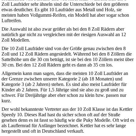
Zoll Laufräder sehr ähneln sind die Unterschiede bei den größeren
etwas deutlicher. Es gibt 10 Laufräder aus Metall und Holz, sie
meisten haben Vollgummi-Reifen, ein Modell hat aber sogar schon
Luftreifen.
Die Auswahl ist also zwar größer als bei den 8 Zoll Rädern aber
natürlich gar nicht zu vergleichen mit der riesigen Auswahl an 12
Zoll Modellen.
Die 10 Zoll Laufräder sind von der Größe genau zwischen den 8
Zoll und 12 Zoll Rädern angesiedelt. Während bei den 8 Zöllern die
Sattelhöhe um die 30 cm beträgt, ist sie bei den 10 Zöllern meist über
30 cm. Bei den 12 Zoll Rädern geht es dann ab 35 cm los.
Allgemein kann man sagen, dass die meisten 10 Zoll Laufräder an
der Grenze zwischen unserer Kategorie 2 (ab 18 Monaten) und
Kategorie 3 (ab 2 Jahren) stehen. Es sind also meist Laufräder für
Kinder ab 2 Jahren. Für 1,5 Jährige sind sie also zu groß und zu
schwer. Für Dreijährige aber eher schon zu klein bzw. passen nur
kurz.
Der wohl bekannteste Vertreter aus der 10 Zoll Klasse ist das Kettler
Speedy 10. Dieses Rad hast du sicher schon oft auf der Straße
gesehen denn es ist fasst so häufig wie die Puky Modelle. Oft wird es
als Lauflernrad für Anfänger bezeichnet. Kettler hat es sehr lange
hergestellt und oft in Deutschland verkauft.