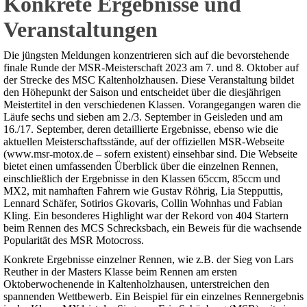
Konkrete Ergebnisse und
Veranstaltungen
Die jüngsten Meldungen konzentrieren sich auf die bevorstehende
finale Runde der MSR-Meisterschaft 2023 am 7. und 8. Oktober auf
der Strecke des MSC Kaltenholzhausen. Diese Veranstaltung bildet
den Höhepunkt der Saison und entscheidet über die diesjährigen
Meistertitel in den verschiedenen Klassen. Vorangegangen waren die
Läufe sechs und sieben am 2./3. September in Geisleden und am
16./17. September, deren detaillierte Ergebnisse, ebenso wie die
aktuellen Meisterschaftsstände, auf der offiziellen MSR-Webseite
(www.msr-motox.de – sofern existent) einsehbar sind. Die Webseite
bietet einen umfassenden Überblick über die einzelnen Rennen,
einschließlich der Ergebnisse in den Klassen 65ccm, 85ccm und
MX2, mit namhaften Fahrern wie Gustav Röhrig, Lia Stepputtis,
Lennard Schäfer, Sotirios Gkovaris, Collin Wohnhas und Fabian
Kling. Ein besonderes Highlight war der Rekord von 404 Startern
beim Rennen des MCS Schrecksbach, ein Beweis für die wachsende
Popularität des MSR Motocross.
Konkrete Ergebnisse einzelner Rennen, wie z.B. der Sieg von Lars
Reuther in der Masters Klasse beim Rennen am ersten
Oktoberwochenende in Kaltenholzhausen, unterstreichen den
spannenden Wettbewerb. Ein Beispiel für ein einzelnes Rennergebnis