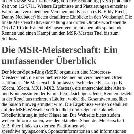
in der Klasse MX1 ist der Sieg von Eric Schönburg (MSR) mit einer
Zeit von 1:24.711. Weitere Ergebnisse und Platzierungen einzelner
Fahrer aus verschiedenen Vereinen und Klassen (z.B. Eddy Frech,
Danny Neubauer) bieten detaillierte Einblicke in den Wettkampf. Die
finale Meisterschaftsveranstaltung am dritten Oktoberwochenende
(16./17.10.) in Kaltenholzhausen verspricht ebenfalls spannende
Rennen und einen Kampf um den MSR-Masters Titel bis zum
Schluss.
Die MSR-Meisterschaft: Ein
umfassender Überblick
Der Motor-Sport-Ring (MSR) organisiert eine Motocross-
Meisterschaft, die über mehrere Rennen an verschiedenen Orten
stattfindet. Die Meisterschaft umfasst verschiedene Klassen (z.B.
65ccm, 85ccm, MX1, MX2, Masters), die unterschiedliche Alters-
und Könnensstufen der Fahrer berücksichtigen. Jedes Rennen besteht
in der Regel aus mehreren Läufen, wobei die Gesamtwertung über
die Saison hinweg ermittelt wird. Die Ergebnisse werden detailliert
auf der MSR-Webseite veröffentlicht und zeigen die aktuelle
Tabellenführung in jeder Klasse an. Die Webseite bietet zudem
weitere Informationen, wie den aktuellen Stand der Meisterschaft
(z.B. über Links zu externen Plattformen wie
speedhive.mylaps.com), Sponsorinformationen und Informationen