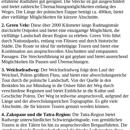
erfahrene Radfahrer gut geeignet. Die Strecke ist gut ausgeschildert
und bietet zahlreiche Übernachtungsmöglichkeiten entlang des
Weges. Die Länge der polnischen Etappe beträgt ca. 490km, bietet
aber vielfältige Möglichkeiten für kürzere Abschnitte.
2. Green Velo:
Diese über 2000 Kilometer lange Radmagistrale
durchzieht Ostpolen und bietet eine einzigartige Möglichkeit, die
vielfältige Landschaft dieser Region zu erleben. Green Velo führt
durch Nationalparks, entlang von Flüssen und durch historische
Städte. Die Route ist ideal für mehrtägige Touren und bietet eine
Kombination aus anspruchsvollen Abschnitten und entspannten
Passagen. Die Streckenführung ist gut geplant und bietet ausreichend
Möglichkeiten für Pausen und Übernachtungen.
3. Weichselradweg:
Der Weichselradweg folgt dem Lauf der
Weichsel, Polens größtem Fluss, und bietet eine abwechslungsreiche
Tour durch die polnische Landschaft. Von der Quelle in den
Beskiden bis zur Mündung in die Ostsee führt der Weg durch
verschiedene Regionen und bietet Einblicke in die Kultur und
Geschichte Polens. Der Weg ist teilweise anspruchsvoll, aufgrund der
Länge und der abwechslungsreichen Topographie. Es gibt viele
Abschnitte, die für kürzere Touren genutzt werden können.
4. Zakopane und die Tatra-Region:
Die Tatra-Region bietet
Radwege unterschiedlicher Schwierigkeitsgrade, von gemütlichen
Touren in den Tälern bis hin zu anspruchsvollen Bergauffahrten. Die