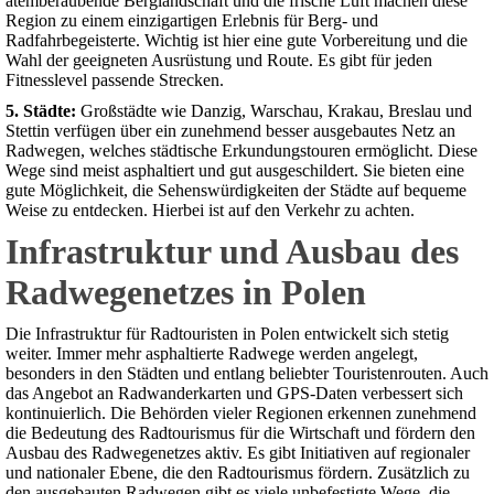
atemberaubende Berglandschaft und die frische Luft machen diese
Region zu einem einzigartigen Erlebnis für Berg- und
Radfahrbegeisterte. Wichtig ist hier eine gute Vorbereitung und die
Wahl der geeigneten Ausrüstung und Route. Es gibt für jeden
Fitnesslevel passende Strecken.
5. Städte:
Großstädte wie Danzig, Warschau, Krakau, Breslau und
Stettin verfügen über ein zunehmend besser ausgebautes Netz an
Radwegen, welches städtische Erkundungstouren ermöglicht. Diese
Wege sind meist asphaltiert und gut ausgeschildert. Sie bieten eine
gute Möglichkeit, die Sehenswürdigkeiten der Städte auf bequeme
Weise zu entdecken. Hierbei ist auf den Verkehr zu achten.
Infrastruktur und Ausbau des
Radwegenetzes in Polen
Die Infrastruktur für Radtouristen in Polen entwickelt sich stetig
weiter. Immer mehr asphaltierte Radwege werden angelegt,
besonders in den Städten und entlang beliebter Touristenrouten. Auch
das Angebot an Radwanderkarten und GPS-Daten verbessert sich
kontinuierlich. Die Behörden vieler Regionen erkennen zunehmend
die Bedeutung des Radtourismus für die Wirtschaft und fördern den
Ausbau des Radwegenetzes aktiv. Es gibt Initiativen auf regionaler
und nationaler Ebene, die den Radtourismus fördern. Zusätzlich zu
den ausgebauten Radwegen gibt es viele unbefestigte Wege, die