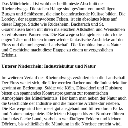
Das Mittelrheintal ist wohl der berühmteste Abschnitt des
Rheinradwegs. Die steilen Hänge sind gesäumt von unzähligen
Burgen und Schlössern‚ die eine beeindruckende Kulisse bilden. Die
Loreley‚ der sagenumwobene Felsen‚ ist ein absolutes Muss auf
dieser Etappe. Städte wie Rüdesheim‚ Bacharach und St.
Goarshausen laden mit ihren malerischen Altstädten und Weinstuben
zu erholsamen Pausen ein. Die Radwege schlängeln sich durch die
engen Täler und bieten immer wieder fantastische Ausblicke auf den
Fluss und die umliegende Landschaft. Die Kombination aus Natur
und Geschichte macht diese Etappe zu einem unvergesslichen
Erlebnis.
Unterer Niederrhein: Industriekultur und Natur
Im weiteren Verlauf des Rheinradwegs verändert sich die Landschaft.
Der Fluss weitet sich‚ die Ufer werden flacher und die Industriekultur
gewinnt an Bedeutung. Städte wie Köln‚ Düsseldorf und Duisburg
bieten ein spannendes Kontrastprogramm zur romantischen
Atmosphäre des Mittelrheintals. Hier kann man neben der Natur auch
die Geschichte der Industrie und die moderne Architektur erleben.
Die Radwege sind hier meist gut ausgebaut und führen durch Parks
und Naturschutzgebiete. Die letzten Etappen bis zur Nordsee führen
durch das flache Land‚ vorbei an weitläufigen Feldern und kleinen
Dörfern‚ bis schließlich die Mündung in die Nordsee erreicht wird.