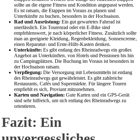
sollte an die eigene Fitness und Kondition angepasst werden.
Es ist ratsam‚ die Etappen im Voraus zu planen und
Unterkünfte zu buchen‚ besonders in der Hochsaison.
Rad und Ausrüstung:
Ein gut gewartetes Fahrrad ist
unerlässlich. Ein Tourenrad oder ein E-Bike sind
empfehlenswert‚ je nach körperlicher Fitness. Zusätzlich sollte
man an geeignete Kleidung‚ Regenbekleidung‚ Sonnencreme‚
einen Reparatur- und Erste-Hilfe-Kasten denken.
Unterkünfte:
Es gibt entlang des Rheinradwegs ein großes
Angebot an Unterkünften‚ von Hotels und Pensionen bis hin
zu Campingplätzen. Die Buchung im Voraus ist besonders in
der Hochsaison ratsam.
Verpflegung:
Die Versorgung mit Lebensmitteln ist entlang
des Rheinradwegs gut gewährleistet. Es gibt zahlreiche
Restaurants‚ Cafés und Supermärkte. Für längere Touren
empfiehlt es sich‚ Proviant mitzunehmen.
Karten und Navigation:
Gute Karten und ein GPS-Gerät
sind sehr hilfreich‚ um sich entlang des Rheinradwegs zu
orientieren.
Fazit: Ein
unvergessliches