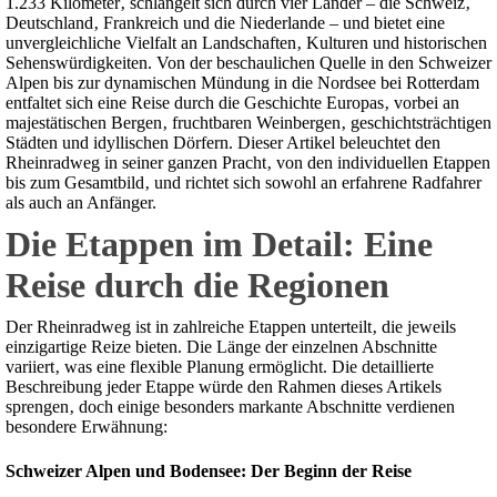
1.233 Kilometer‚ schlängelt sich durch vier Länder – die Schweiz‚
Deutschland‚ Frankreich und die Niederlande – und bietet eine
unvergleichliche Vielfalt an Landschaften‚ Kulturen und historischen
Sehenswürdigkeiten. Von der beschaulichen Quelle in den Schweizer
Alpen bis zur dynamischen Mündung in die Nordsee bei Rotterdam
entfaltet sich eine Reise durch die Geschichte Europas‚ vorbei an
majestätischen Bergen‚ fruchtbaren Weinbergen‚ geschichtsträchtigen
Städten und idyllischen Dörfern. Dieser Artikel beleuchtet den
Rheinradweg in seiner ganzen Pracht‚ von den individuellen Etappen
bis zum Gesamtbild‚ und richtet sich sowohl an erfahrene Radfahrer
als auch an Anfänger.
Die Etappen im Detail: Eine
Reise durch die Regionen
Der Rheinradweg ist in zahlreiche Etappen unterteilt‚ die jeweils
einzigartige Reize bieten. Die Länge der einzelnen Abschnitte
variiert‚ was eine flexible Planung ermöglicht. Die detaillierte
Beschreibung jeder Etappe würde den Rahmen dieses Artikels
sprengen‚ doch einige besonders markante Abschnitte verdienen
besondere Erwähnung:
Schweizer Alpen und Bodensee: Der Beginn der Reise