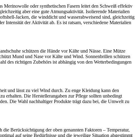
s Merinowolle oder synthetischen Fasern leitet den Schweiß effektiv
ichzeitig aber eine gute Atmungsaktivität. Isolierende Materialien
ftshell-Jacken, die winddicht und wasserabweisend sind, gleichzeitig
Intensität der Aktivität ab. Es ist ratsam, verschiedene Materialien
Handschuhe schützen die Hände vor Kälte und Nässe. Eine Mütze
schützt Mund und Nase vor Kälte und Wind. Sonnenbrillen schützen
ahl des richtigen Zubehörs ist abhängig von den Wetterbedingungen
heit und lässt zu viel Wind durch. Zu enge Kleidung kann den
zu erhalten. Die Herstellerangaben zur Pflege sollten unbedingt
en. Die Wahl nachhaltiger Produkte trägt dazu bei, die Umwelt zu
ch die Berücksichtigung der oben genannten Faktoren – Temperatur,
ptimal auf seine Bedürfnisse und die jeweilige Situation abgestimmt