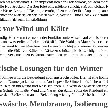
ren oft wechselhaft. Hier empfiehlt sich der Zwiebellook, bei dem meh
e Haut trocken. Darüber folgt eine mittlere Schicht, z.B. ein leichtes 
er Weste. Arm- und Beinlinge ermöglichen eine flexible Anpassung an 
chiedene Materialien wie Merinowolle, Softshell, und Gore-Tex detailli
hitzung als auch Unterkühlung.
z vor Wind und Kälte
ig. Hier kommt es neben der Funktionsunterwäsche auf eine isolierende
 und wasserdichte Jacke unerlässlich. Die Wahl des Materials ist ent
einer winddichten Membran, sind ebenso wichtig wie warme Socken u
um die Füße vor Kälte und Nässe zu schützen. Es ist wichtig, auf die 
hen verschiedenen Isolationsmaterialien, wie Primaloft oder Thinsulat
fische Lösungen für den Winter
Schnee wird die Bekleidung noch anspruchsvoller. Hier ist eine hochw
der einer Daunenjacke, ist ratsam. Auch spezielle Winterhandschuhe und
en Bereich um Mund und Nase schützen. Die Wahl der Materialien spiel
en Schutz vor Kälte, Wind und Nässe. Zusätzlich sollte die Kleidung e
rdem Reflektoren an der Bekleidung wichtig für die Sicherheit im Str
nswäsche, Membranen, Isolierun