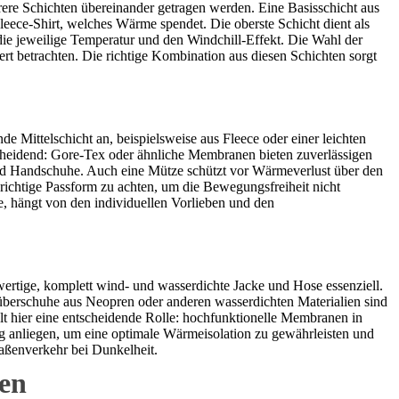
rere Schichten übereinander getragen werden. Eine Basisschicht aus
Fleece-Shirt, welches Wärme spendet. Die oberste Schicht dient als
die jeweilige Temperatur und den Windchill-Effekt. Die Wahl der
ert betrachten. Die richtige Kombination aus diesen Schichten sorgt
 Mittelschicht an, beispielsweise aus Fleece oder einer leichten
scheidend: Gore-Tex oder ähnliche Membranen bieten zuverlässigen
nd Handschuhe. Auch eine Mütze schützt vor Wärmeverlust über den
richtige Passform zu achten, um die Bewegungsfreiheit nicht
e, hängt von den individuellen Vorlieben und den
ertige, komplett wind- und wasserdichte Jacke und Hose essenziell.
 -überschuhe aus Neopren oder anderen wasserdichten Materialien sind
t hier eine entscheidende Rolle: hochfunktionelle Membranen in
ng anliegen, um eine optimale Wärmeisolation zu gewährleisten und
aßenverkehr bei Dunkelheit.
gen