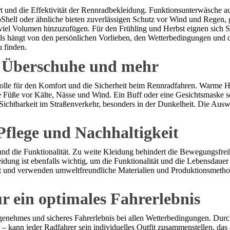
t und die Effektivität der Rennradbekleidung. Funktionsunterwäsche au
ell oder ähnliche bieten zuverlässigen Schutz vor Wind und Regen, gle
viel Volumen hinzuzufügen. Für den Frühling und Herbst eignen sich So
s hängt von den persönlichen Vorlieben, den Wetterbedingungen und der 
u finden.
 Überschuhe und mehr
Rolle für den Komfort und die Sicherheit beim Rennradfahren. Warme 
e Füße vor Kälte, Nässe und Wind. Ein Buff oder eine Gesichtsmaske 
ichtbarkeit im Straßenverkehr, besonders in der Dunkelheit. Die Ausw
Pflege und Nachhaltigkeit
und die Funktionalität. Zu weite Kleidung behindert die Bewegungsfrei
idung ist ebenfalls wichtig, um die Funktionalität und die Lebensdauer 
it und verwenden umweltfreundliche Materialien und Produktionsmethod
ür ein optimales Fahrerlebnis
ngenehmes und sicheres Fahrerlebnis bei allen Wetterbedingungen. Dur
kann jeder Radfahrer sein individuelles Outfit zusammenstellen, das o