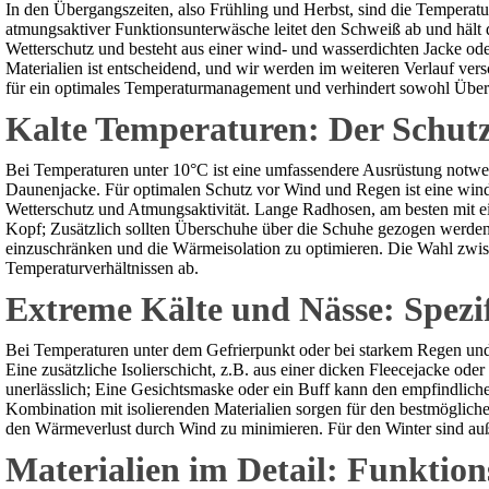
In den Übergangszeiten, also Frühling und Herbst, sind die Temperatu
atmungsaktiver Funktionsunterwäsche leitet den Schweiß ab und hält di
Wetterschutz und besteht aus einer wind- und wasserdichten Jacke od
Materialien ist entscheidend, und wir werden im weiteren Verlauf vers
für ein optimales Temperaturmanagement und verhindert sowohl Über
Kalte Temperaturen: Der Schut
Bei Temperaturen unter 10°C ist eine umfassendere Ausrüstung notwend
Daunenjacke. Für optimalen Schutz vor Wind und Regen ist eine wind-
Wetterschutz und Atmungsaktivität. Lange Radhosen, am besten mit 
Kopf; Zusätzlich sollten Überschuhe über die Schuhe gezogen werden, 
einzuschränken und die Wärmeisolation zu optimieren. Die Wahl zwisc
Temperaturverhältnissen ab.
Extreme Kälte und Nässe: Spezi
Bei Temperaturen unter dem Gefrierpunkt oder bei starkem Regen und 
Eine zusätzliche Isolierschicht, z.B. aus einer dicken Fleecejacke o
unerlässlich; Eine Gesichtsmaske oder ein Buff kann den empfindlich
Kombination mit isolierenden Materialien sorgen für den bestmöglich
den Wärmeverlust durch Wind zu minimieren. Für den Winter sind auße
Materialien im Detail: Funktio