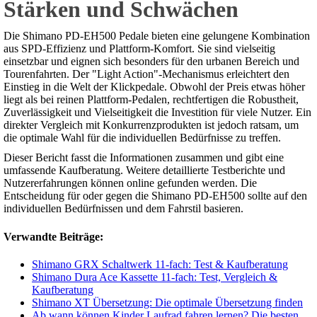
Stärken und Schwächen
Die Shimano PD-EH500 Pedale bieten eine gelungene Kombination
aus SPD-Effizienz und Plattform-Komfort. Sie sind vielseitig
einsetzbar und eignen sich besonders für den urbanen Bereich und
Tourenfahrten. Der "Light Action"-Mechanismus erleichtert den
Einstieg in die Welt der Klickpedale. Obwohl der Preis etwas höher
liegt als bei reinen Plattform-Pedalen, rechtfertigen die Robustheit,
Zuverlässigkeit und Vielseitigkeit die Investition für viele Nutzer. Ein
direkter Vergleich mit Konkurrenzprodukten ist jedoch ratsam, um
die optimale Wahl für die individuellen Bedürfnisse zu treffen.
Dieser Bericht fasst die Informationen zusammen und gibt eine
umfassende Kaufberatung. Weitere detaillierte Testberichte und
Nutzererfahrungen können online gefunden werden. Die
Entscheidung für oder gegen die Shimano PD-EH500 sollte auf den
individuellen Bedürfnissen und dem Fahrstil basieren.
Verwandte Beiträge:
Shimano GRX Schaltwerk 11-fach: Test & Kaufberatung
Shimano Dura Ace Kassette 11-fach: Test, Vergleich &
Kaufberatung
Shimano XT Übersetzung: Die optimale Übersetzung finden
Ab wann können Kinder Laufrad fahren lernen? Die besten