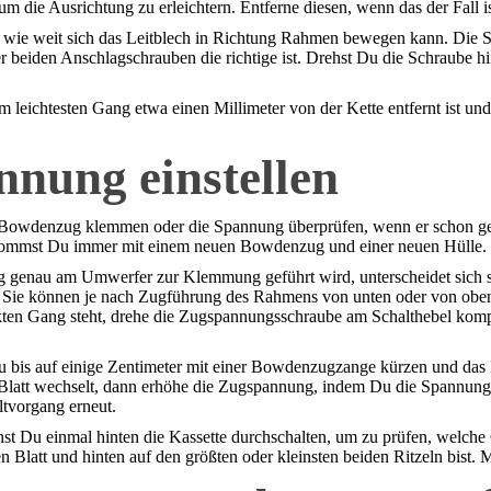
die Ausrichtung zu erleichtern. Entferne diesen, wenn das der Fall is
 wie weit sich das Leitblech in Richtung Rahmen bewegen kann. Die S
er beiden Anschlagschrauben die richtige ist. Drehst Du die Schraube 
 im leichtesten Gang etwa einen Millimeter von der Kette entfernt ist un
nung einstellen
den Bowdenzug klemmen oder die Spannung überprüfen, wenn er schon gek
 bekommst Du immer mit einem neuen Bowdenzug und einer neuen Hülle.
Zug genau am Umwerfer zur Klemmung geführt wird, unterscheidet sich
: Sie können je nach Zugführung des Rahmens von unten oder von ob
rekten Gang steht, drehe die Zugspannungsschraube am Schalthebel kom
bis auf einige Zentimeter mit einer Bowdenzugzange kürzen und das 
re Blatt wechselt, dann erhöhe die Zugspannung, indem Du die Spannung
ltvorgang erneut.
st Du einmal hinten die Kassette durchschalten, um zu prüfen, welche 
 Blatt und hinten auf den größten oder kleinsten beiden Ritzeln bist. 