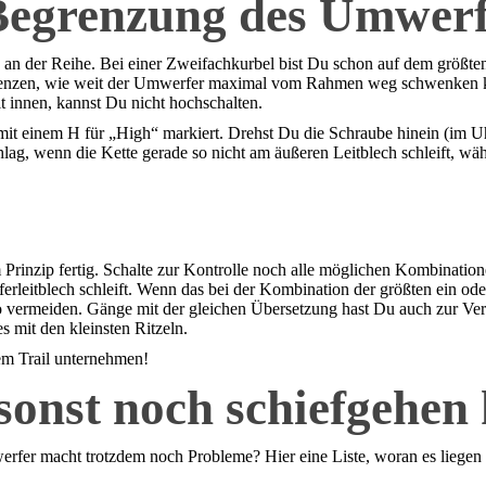
 Begrenzung des Umwerf
an der Reihe. Bei einer Zweifachkurbel bist Du schon auf dem größten K
grenzen, wie weit der Umwerfer maximal vom Rahmen weg schwenken ka
it innen, kannst Du nicht hochschalten.
 mit einem H für „High“ markiert. Drehst Du die Schraube hinein (im 
g, wenn die Kette gerade so nicht am äußeren Leitblech schleift, währ
Prinzip fertig. Schalte zur Kontrolle noch alle möglichen Kombination
eitblech schleift. Wenn das bei der Kombination der größten ein oder z
o vermeiden. Gänge mit der gleichen Übersetzung hast Du auch zur Verf
es mit den kleinsten Ritzeln.
dem Trail unternehmen!
sonst noch schiefgehen
rfer macht trotzdem noch Probleme? Hier eine Liste, woran es liegen