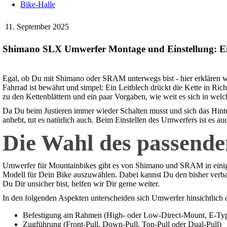
Bike-Halle
11. September 2025
Shimano SLX Umwerfer Montage und Einstellung: Eine
Egal, ob Du mit Shimano oder SRAM unterwegs bist - hier erklären w
Fahrrad ist bewährt und simpel: Ein Leitblech drückt die Kette in Ric
zu den Kettenblättern und ein paar Vorgaben, wie weit es sich in we
Da Du beim Justieren immer wieder Schalten musst und sich das Hinte
anhebt, tut es natürlich auch. Beim Einstellen des Umwerfers ist es au
Die Wahl des passend
Umwerfer für Mountainbikes gibt es von Shimano und SRAM in einigen 
Modell für Dein Bike auszuwählen. Dabei kannst Du den bisher verba
Du Dir unsicher bist, helfen wir Dir gerne weiter.
In den folgenden Aspekten unterscheiden sich Umwerfer hinsichtlich
Befestigung am Rahmen (High- oder Low-Direct-Mount, E-T
Zugführung (Front-Pull, Down-Pull, Top-Pull oder Dual-Pull)