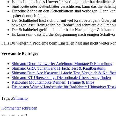
Ist das Leitblech des Umwerfers verbogen oder hat deutliches S
Sind Kette oder Kettenblätter verschlissen, kann das die Schaltqu
Einzelne Zähne an den Kettenblättern sind verbogen: Dann kanns
später dennoch fällig.
Der Schalthebel lässt sich nur mit viel Kraft betätigen? Überp
bewegen lässt. Reinige ihn bei Bedarf und schmiere die Drehpu
Der Schalthebel greift nicht oder hakt: Nach einiger Zeit kann
Es kann sein, dass Du die Zugspannung nach einigen Schaltvo
Falls Du weiterhin Probleme beim Einstellen hast und nicht weiter 
Verwandte Beiträge:
Shimano Deore Umwerfer Anleitung: Montage & Einstellung
Shimano GRX Schaltwerk 11-fach: Test & Kaufberatung
Shimano Dura Ace Kassette 11-fach: Test, Vergleich & Kaufbe
Shimano XT Übersetzung: Die optimale Übersetzung finden
Kitzbühel Mountainbike Rennen: Termine & Infos
Die besten Winter-Handschuhe für Radfahrer: Ultimativer Test
Tags:
#
Shimano
Kommentar schreiben
Kommentare:
0