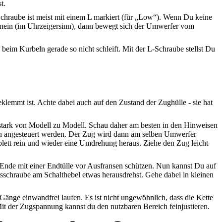
t.
chraube ist meist mit einem L markiert (für „Low“). Wenn Du keine
hinein (im Uhrzeigersinn), dann bewegt sich der Umwerfer vom
d beim Kurbeln gerade so nicht schleift. Mit der L-Schraube stellst Du
lemmt ist. Achte dabei auch auf den Zustand der Zughülle - sie hat
 stark von Modell zu Modell. Schau daher am besten in den Hinweisen
en angesteuert werden. Der Zug wird dann am selben Umwerfer
plett rein und wieder eine Umdrehung heraus. Ziehe den Zug leicht
Ende mit einer Endtülle vor Ausfransen schützen. Nun kannst Du auf
sschraube am Schalthebel etwas herausdrehst. Gehe dabei in kleinen
Gänge einwandfrei laufen. Es ist nicht ungewöhnlich, dass die Kette
Mit der Zugspannung kannst du den nutzbaren Bereich feinjustieren.