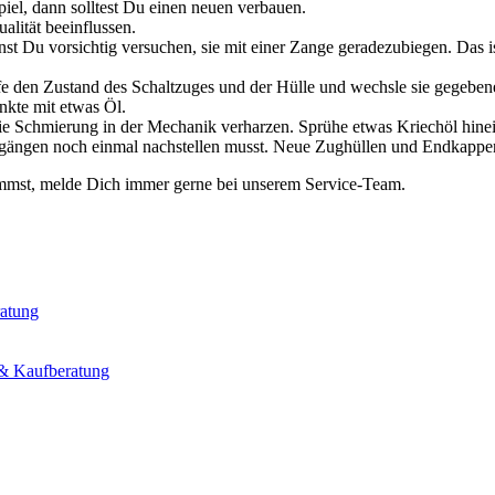
piel, dann solltest Du einen neuen verbauen.
alität beeinflussen.
t Du vorsichtig versuchen, sie mit einer Zange geradezubiegen. Das ist
rüfe den Zustand des Schaltzuges und der Hülle und wechsle sie gegebe
nkte mit etwas Öl.
 die Schmierung in der Mechanik verharzen. Sprühe etwas Kriechöl hinei
rgängen noch einmal nachstellen musst. Neue Zughüllen und Endkappen
kommst, melde Dich immer gerne bei unserem Service-Team.
ratung
 & Kaufberatung