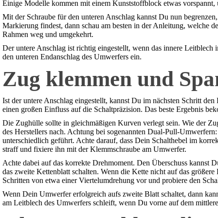
Einige Modelle kommen mit einem Kunststoffblock etwas vorspannt, um 
Mit der Schraube für den unteren Anschlag kannst Du nun begrenzen,
Markierung findest, dann schau am besten in der Anleitung, welche d
Rahmen weg und umgekehrt.
Der untere Anschlag ist richtig eingestellt, wenn das innere Leitblech
den unteren Endanschlag des Umwerfers ein.
Zug klemmen und Span
Ist der untere Anschlag eingestellt, kannst Du im nächsten Schritt 
einen großen Einfluss auf die Schaltpräzision. Das beste Ergebnis
Die Zughülle sollte in gleichmäßigen Kurven verlegt sein. Wie der 
des Herstellers nach. Achtung bei sogenannten Dual-Pull-Umwerfern
unterschiedlich geführt. Achte darauf, dass Dein Schalthebel im kor
straff und fixiere ihn mit der Klemmschraube am Umwerfer.
Achte dabei auf das korrekte Drehmoment. Den Überschuss kannst Du 
das zweite Kettenblatt schalten. Wenn die Kette nicht auf das größe
Schritten von etwa einer Viertelumdrehung vor und probiere den Scha
Wenn Dein Umwerfer erfolgreich aufs zweite Blatt schaltet, dann kann
am Leitblech des Umwerfers schleift, wenn Du vorne auf dem mittleren