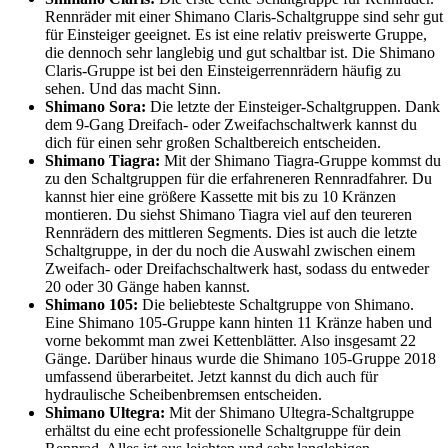
Rennräder mit einer Shimano Claris-Schaltgruppe sind sehr gut
für Einsteiger geeignet. Es ist eine relativ preiswerte Gruppe,
die dennoch sehr langlebig und gut schaltbar ist. Die Shimano
Claris-Gruppe ist bei den Einsteigerrennrädern häufig zu
sehen. Und das macht Sinn.
Shimano Sora:
Die letzte der Einsteiger-Schaltgruppen. Dank
dem 9-Gang Dreifach- oder Zweifachschaltwerk kannst du
dich für einen sehr großen Schaltbereich entscheiden.
Shimano Tiagra:
Mit der Shimano Tiagra-Gruppe kommst du
zu den Schaltgruppen für die erfahreneren Rennradfahrer. Du
kannst hier eine größere Kassette mit bis zu 10 Kränzen
montieren. Du siehst Shimano Tiagra viel auf den teureren
Rennrädern des mittleren Segments. Dies ist auch die letzte
Schaltgruppe, in der du noch die Auswahl zwischen einem
Zweifach- oder Dreifachschaltwerk hast, sodass du entweder
20 oder 30 Gänge haben kannst.
Shimano 105:
Die beliebteste Schaltgruppe von Shimano.
Eine Shimano 105-Gruppe kann hinten 11 Kränze haben und
vorne bekommt man zwei Kettenblätter. Also insgesamt 22
Gänge. Darüber hinaus wurde die Shimano 105-Gruppe 2018
umfassend überarbeitet. Jetzt kannst du dich auch für
hydraulische Scheibenbremsen entscheiden.
Shimano Ultegra:
Mit der Shimano Ultegra-Schaltgruppe
erhältst du eine echt professionelle Schaltgruppe für dein