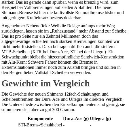
stärker. Das ist gerade dann spürbar, wenn es brenzlig wird, zum
Beispiel bei Vollbremsungen auf steilen Abfahrten: Die neue
Shimano-Bremse ist hier die kraftvollste Rennradbremse bisher und
mit geringem Krafteinsatz bestens dosierbar.
Angenehmer Nebeneffekt: Weil die Beläge anfangs mehr Weg
zurücklegen, lassen sie im „Ruhezustand“ mehr Abstand zur Scheibe.
Das ist pro Seite nur ein Zehntel Millimeter, doch das
allgegenwärtige Schleifen nach starken Bremsungen konnten wir
nicht mehr feststellen. Dazu beitragen dürften auch die steiferen
MTB-Scheiben (XTR bei Dura-Ace, XT bei der Ultegra). Ein
Schwachpunkt bleibt die hitzeempfindliche Sandwich-Konstruktion
mit Alu-Kern: Schwere Fahrer können die Bremse in
Extremsituationen immer noch zum Ausfall bringen und sollten in
den Bergen lieber Vollstahl-Scheiben verwenden.
Gewichte im Vergleich
Die Gewichte der neuen Shimano 12fach-Schaltungen und
Scheibenbremsen der Dura-Ace und Ultegra im direkten Vergleich.
Die Unterschiede zwischen den Einzelkomponenten sind gering, sie
summieren sich aber zu gut 300 Gramm.
Komponente
Dura-Ace (g)
Ultegra (g)
STI-Brems-/Schalthebel
-
-