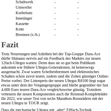
Schaltwerk
-
-
Umwerfer
-
-
Kurbelsatz
-
-
Innenlager
-
-
Kassette
-
-
Kette
-
-
Bremsen (v./h.)
-
-
Fazit
Trotz Neuerungen und Anleihen bei der Top-­Gruppe Dura-Ace
dürfte Shimano nervös auf ein Feedback des Marktes zur neuen
12fach-Ultegra warten. Denn dass sie so gut beim Publikum
ankommt wie frühere Ultegra-­Genera­tionen, ist keineswegs
ausgemacht. Zwar waren Scheibenbremsen und elektronisches
Schalten schon zuvor teurer, zudem sind die Zeiten günstiger ­Online-
Preise vorbei. Der Listenpreis der neuen Ultegra R8100 liegt sogar
etwas unter dem der Vorgängergruppe und bliebe gegenüber der fast
4.000 Euro teuren Dura-Ace vergleichsweise günstig. Trotzdem
verteuern die neuen Komponenten auch die Rennrad-Kompletträder
für 2022, wie unser Test von sechs Marathon-Rennrädern mit der
neuen Ultegra in TOUR zeigt.
Dass die mechanische Ultegra mit „alter“ Elffach-Technik