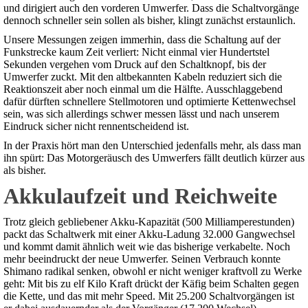
und dirigiert auch den vorderen Umwerfer. Dass die Schaltvorgänge
dennoch schneller sein sollen als bisher, klingt zunächst erstaunlich.
Unsere Messungen zeigen immerhin, dass die Schaltung auf der
Funkstrecke kaum Zeit verliert: Nicht einmal vier Hundertstel
Sekunden vergehen vom Druck auf den Schaltknopf, bis der
Umwerfer zuckt. Mit den altbekannten Kabeln reduziert sich die
Reaktionszeit aber noch einmal um die Hälfte. Ausschlaggebend
dafür dürften schnellere Stellmotoren und optimierte Kettenwechsel
sein, was sich allerdings schwer messen lässt und nach unserem
Eindruck sicher nicht rennentscheidend ist.
In der Praxis hört man den Unterschied jedenfalls mehr, als dass man
ihn spürt: Das Motorgeräusch des Umwerfers fällt deutlich kürzer aus
als bisher.
Akkulaufzeit und Reichweite
Trotz gleich gebliebener Akku-Kapazität (500 Milliamperestunden)
packt das Schaltwerk mit einer Akku-Ladung 32.000 Gangwechsel
und kommt damit ähnlich weit wie das bisherige verkabelte. Noch
mehr beeindruckt der neue Umwerfer. Seinen Verbrauch konnte
Shimano radikal senken, obwohl er nicht weniger kraftvoll zu Werke
geht: Mit bis zu elf Kilo Kraft drückt der Käfig beim Schalten gegen
die Kette, und das mit mehr Speed. Mit 25.200 Schaltvorgängen ist