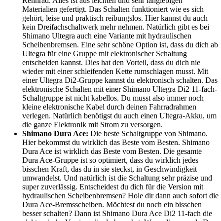
Rennrad. Alles ist aus leichten und sehr langlebigen
Materialien gefertigt. Das Schalten funktioniert wie es sich
gehört, leise und praktisch reibungslos. Hier kannst du auch
kein Dreifachschaltwerk mehr nehmen. Natürlich gibt es bei
Shimano Ultegra auch eine Variante mit hydraulischen
Scheibenbremsen. Eine sehr schöne Option ist, dass du dich ab
Ultegra für eine Gruppe mit elektronischer Schaltung
entscheiden kannst. Dies hat den Vorteil, dass du dich nie
wieder mit einer schleifenden Kette rumschlagen musst. Mit
einer Ultegra Di2-Gruppe kannst du elektronisch schalten. Das
elektronische Schalten mit einer Shimano Ultegra Di2 11-fach-
Schaltgruppe ist nicht kabellos. Du musst also immer noch
kleine elektronische Kabel durch deinen Fahrradrahmen
verlegen. Natürlich benötigst du auch einen Ultegra-Akku, um
die ganze Elektronik mit Strom zu versorgen.
Shimano Dura Ace:
Die beste Schaltgruppe von Shimano.
Hier bekommst du wirklich das Beste vom Besten. Shimano
Dura Ace ist wirklich das Beste vom Besten. Die gesamte
Dura Ace-Gruppe ist so optimiert, dass du wirklich jedes
bisschen Kraft, das du in sie steckst, in Geschwindigkeit
umwandelst. Und natürlich ist die Schaltung sehr präzise und
super zuverlässig. Entscheidest du dich für die Version mit
hydraulischen Scheibenbremsen? Hole dir dann auch sofort die
Dura Ace-Bremsscheiben. Möchtest du noch ein bisschen
besser schalten? Dann ist Shimano Dura Ace Di2 11-fach die