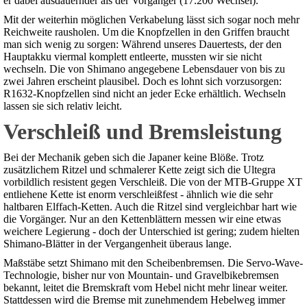
er dabei ausdauernder als der Vorgänger (17.200 Wechsel).
Mit der weiterhin möglichen Verkabelung lässt sich sogar noch mehr
Reichweite rausholen. Um die Knopfzellen in den Griffen braucht
man sich wenig zu sorgen: Während unseres Dauertests, der den
Hauptakku viermal komplett entleerte, mussten wir sie nicht
wechseln. Die von Shimano angegebene Lebensdauer von bis zu
zwei Jahren erscheint plausibel. Doch es lohnt sich vorzusorgen:
R1632-Knopfzellen sind nicht an jeder Ecke erhältlich. Wechseln
lassen sie sich relativ leicht.
Verschleiß und Bremsleistung
Bei der Mechanik geben sich die Japaner keine Blöße. Trotz
zusätzlichem Ritzel und schmalerer Kette zeigt sich die Ultegra
vorbildlich resistent gegen Verschleiß. Die von der MTB-Gruppe XT
entliehene Kette ist enorm verschleißfest - ähnlich wie die sehr
haltbaren Elffach-Ketten. Auch die Ritzel sind vergleichbar hart wie
die Vorgänger. Nur an den Kettenblättern messen wir eine etwas
weichere Legierung - doch der Unterschied ist gering; zudem hielten
Shimano-Blätter in der Vergangenheit überaus lange.
Maßstäbe setzt Shimano mit den Scheibenbremsen. Die Servo-Wave-
Technologie, bisher nur von Mountain- und Gravelbikebremsen
bekannt, leitet die Bremskraft vom Hebel nicht mehr linear weiter.
Stattdessen wird die Bremse mit zunehmendem Hebelweg immer