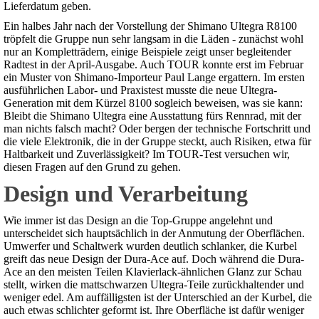
Lieferdatum geben.
Ein halbes Jahr nach der Vorstellung der Shimano Ultegra R8100
tröpfelt die Gruppe nun sehr langsam in die Läden - zunächst wohl
nur an Kompletträdern, einige Beispiele zeigt unser begleitender
Radtest in der April-Ausgabe. Auch TOUR konnte erst im Februar
ein Muster von Shimano-Importeur Paul Lange ergattern. Im ersten
ausführlichen Labor- und Praxistest musste die neue Ultegra-
Generation mit dem Kürzel 8100 sogleich beweisen, was sie kann:
Bleibt die Shimano Ultegra eine Ausstattung fürs Rennrad, mit der
man nichts falsch macht? Oder bergen der technische Fortschritt und
die viele Elektronik, die in der Gruppe steckt, auch Risiken, etwa für
Haltbarkeit und Zuverlässigkeit? Im TOUR-Test versuchen wir,
diesen Fragen auf den Grund zu gehen.
Design und Verarbeitung
Wie immer ist das Design an die Top-Gruppe angelehnt und
unterscheidet sich hauptsächlich in der Anmutung der Oberflächen.
Umwerfer und Schaltwerk wurden deutlich schlanker, die Kurbel
greift das neue Design der Dura-Ace auf. Doch während die Dura-
Ace an den meisten Teilen Klavierlack-ähnlichen Glanz zur Schau
stellt, wirken die mattschwarzen Ultegra-Teile zurückhaltender und
weniger edel. Am auffälligsten ist der Unterschied an der Kurbel, die
auch etwas schlichter geformt ist. Ihre Oberfläche ist dafür weniger