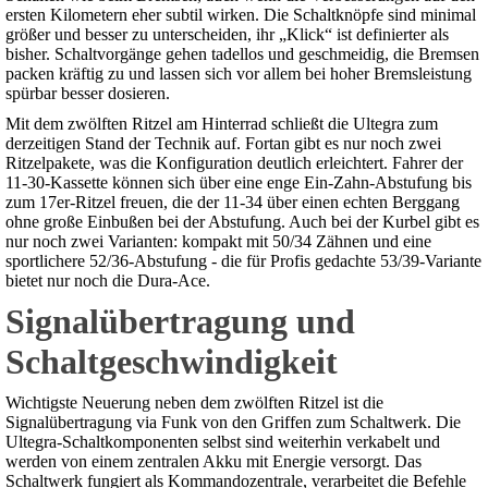
ersten Kilometern eher subtil wirken. Die Schaltknöpfe sind minimal
größer und besser zu unterscheiden, ihr „Klick“ ist definierter als
bisher. Schaltvorgänge gehen tadellos und geschmeidig, die Bremsen
packen kräftig zu und lassen sich vor allem bei hoher Bremsleistung
spürbar besser dosieren.
Mit dem zwölften Ritzel am Hinterrad schließt die Ultegra zum
derzeitigen Stand der Technik auf. Fortan gibt es nur noch zwei
Ritzelpakete, was die Konfiguration deutlich erleichtert. Fahrer der
11-30-Kassette können sich über eine enge Ein-Zahn-Abstufung bis
zum 17er-Ritzel freuen, die der 11-34 über einen echten Berggang
ohne große Einbußen bei der Abstufung. Auch bei der Kurbel gibt es
nur noch zwei Varianten: kompakt mit 50/34 Zähnen und eine
sportlichere 52/36-Abstufung - die für Profis gedachte 53/39-Variante
bietet nur noch die Dura-Ace.
Signalübertragung und
Schaltgeschwindigkeit
Wichtigste Neuerung neben dem zwölften Ritzel ist die
Signalübertragung via Funk von den Griffen zum Schaltwerk. Die
Ultegra-Schaltkomponenten selbst sind weiterhin verkabelt und
werden von einem zentralen Akku mit Energie versorgt. Das
Schaltwerk fungiert als Kommandozentrale, verarbeitet die Befehle