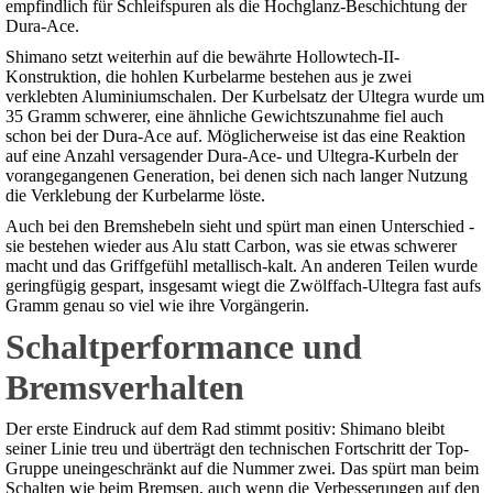
empfindlich für Schleifspuren als die Hochglanz-Beschichtung der
Dura-Ace.
Shimano setzt weiterhin auf die bewährte Hollowtech-II-
Konstruktion, die hohlen Kurbelarme bestehen aus je zwei
verklebten Aluminiumschalen. Der Kurbelsatz der Ultegra wurde um
35 Gramm schwerer, eine ähnliche Gewichtszunahme fiel auch
schon bei der Dura-Ace auf. Möglicherweise ist das eine Reaktion
auf eine Anzahl versagender Dura-Ace- und Ultegra-Kurbeln der
vorangegangenen Generation, bei denen sich nach langer Nutzung
die Verklebung der Kurbelarme löste.
Auch bei den Bremshebeln sieht und spürt man einen Unterschied -
sie bestehen wieder aus Alu statt Carbon, was sie etwas schwerer
macht und das Griffgefühl metallisch-kalt. An anderen Teilen wurde
geringfügig gespart, insgesamt wiegt die Zwölffach-Ultegra fast aufs
Gramm genau so viel wie ihre Vorgängerin.
Schaltperformance und
Bremsverhalten
Der erste Eindruck auf dem Rad stimmt positiv: Shimano bleibt
seiner Linie treu und überträgt den technischen Fortschritt der Top-
Gruppe uneingeschränkt auf die Nummer zwei. Das spürt man beim
Schalten wie beim Bremsen, auch wenn die Verbesserungen auf den