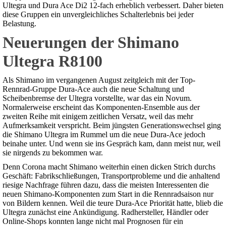
Ultegra und Dura Ace Di2 12-fach erheblich verbessert. Daher bieten
diese Gruppen ein unvergleichliches Schalterlebnis bei jeder
Belastung.
Neuerungen der Shimano
Ultegra R8100
Als Shimano im vergangenen August zeitgleich mit der Top-
Rennrad-Gruppe Dura-Ace auch die neue Schaltung und
Scheibenbremse der Ultegra vorstellte, war das ein Novum.
Normalerweise erscheint das Komponenten-Ensemble aus der
zweiten Reihe mit einigem zeitlichen Versatz, weil das mehr
Aufmerksamkeit verspricht. Beim jüngsten Generationswechsel ging
die Shimano Ultegra im Rummel um die neue Dura-Ace jedoch
beinahe unter. Und wenn sie ins ­Gespräch kam, dann meist nur, weil
sie nirgends zu bekommen war.
Denn Corona macht Shimano weiterhin einen dicken Strich durchs
Geschäft: Fabrikschließungen, Transportprobleme und die anhaltend
rie­sige Nachfrage führen dazu, dass die meisten Interessenten die
neuen Shimano-­Komponenten zum Start in die Rennradsaison nur
von Bildern kennen. Weil die teure Dura-Ace Priorität hatte, blieb die
Ultegra zunächst eine Ankündigung. Radhersteller, Händler oder
Online-Shops konnten lange nicht mal Prognosen für ein