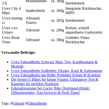
Mountainbike
ca. 300g
2.0
Insektennetz
Uvex City 4
Integrierte Rückleuchte,
Stadtverkehr
ca. 360g
Mips
MIPS
Uvex touring
Allround,
ca. 285g
Insektennetz
cc
Touren
Uvex i-vo
Robust, schnell
Allround
ca. 280g
Unisex
anpassbares Gurtsystem
Uvex Rush
Getöntes Visier,
Allround
ca. 380g
Visor
Rückleuchte
Verwandte Beiträge:
Uvex Fahrradhelm Schwarz Matt: Test, Kaufberatung &
Modelle
Uvex Fahrradhelm Aufkleber: Design, Kauf & Anbringung
Uvex Fahrradhelm mit Brille: Perfekter Schutz & Komfort
Die besten E-Bikes für kleine Frauen: Ultimativer Test &
Ratgeber für perfekte Passform
Fahrradreparatur bei Lucky Bike Dortmund-Hörde:
Öffnungszeiten, Top-Services & Profi-Tipps!
Tags:
#
Fahrrad
#
Fahrradhelm