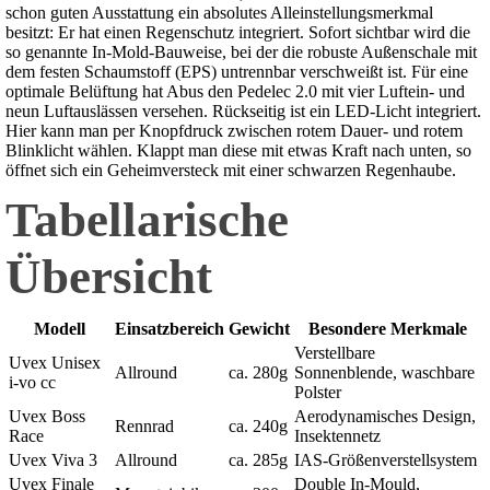
schon guten Ausstattung ein absolutes Alleinstellungsmerkmal
besitzt: Er hat einen Regenschutz integriert. Sofort sichtbar wird die
so genannte In-Mold-Bauweise, bei der die robuste Außenschale mit
dem festen Schaumstoff (EPS) untrennbar verschweißt ist. Für eine
optimale Belüftung hat Abus den Pedelec 2.0 mit vier Luftein- und
neun Luftauslässen versehen. Rückseitig ist ein LED-Licht integriert.
Hier kann man per Knopfdruck zwischen rotem Dauer- und rotem
Blinklicht wählen. Klappt man diese mit etwas Kraft nach unten, so
öffnet sich ein Geheimversteck mit einer schwarzen Regenhaube.
Tabellarische
Übersicht
Modell
Einsatzbereich
Gewicht
Besondere Merkmale
Verstellbare
Uvex Unisex
Allround
ca. 280g
Sonnenblende, waschbare
i-vo cc
Polster
Uvex Boss
Aerodynamisches Design,
Rennrad
ca. 240g
Race
Insektennetz
Uvex Viva 3
Allround
ca. 285g
IAS-Größenverstellsystem
Uvex Finale
Double In-Mould,