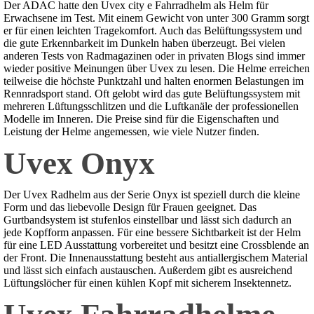
Der ADAC hatte den Uvex city e Fahrradhelm als Helm für
Erwachsene im Test. Mit einem Gewicht von unter 300 Gramm sorgt
er für einen leichten Tragekomfort. Auch das Belüftungssystem und
die gute Erkennbarkeit im Dunkeln haben überzeugt. Bei vielen
anderen Tests von Radmagazinen oder in privaten Blogs sind immer
wieder positive Meinungen über Uvex zu lesen. Die Helme erreichen
teilweise die höchste Punktzahl und halten enormen Belastungen im
Rennradsport stand. Oft gelobt wird das gute Belüftungssystem mit
mehreren Lüftungsschlitzen und die Luftkanäle der professionellen
Modelle im Inneren. Die Preise sind für die Eigenschaften und
Leistung der Helme angemessen, wie viele Nutzer finden.
Uvex Onyx
Der Uvex Radhelm aus der Serie Onyx ist speziell durch die kleine
Form und das liebevolle Design für Frauen geeignet. Das
Gurtbandsystem ist stufenlos einstellbar und lässt sich dadurch an
jede Kopfform anpassen. Für eine bessere Sichtbarkeit ist der Helm
für eine LED Ausstattung vorbereitet und besitzt eine Crossblende an
der Front. Die Innenausstattung besteht aus antiallergischem Material
und lässt sich einfach austauschen. Außerdem gibt es ausreichend
Lüftungslöcher für einen kühlen Kopf mit sicherem Insektennetz.