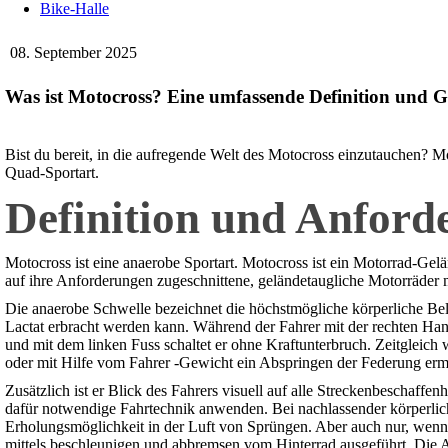
Bike-Halle
08. September 2025
Was ist Motocross? Eine umfassende Definition und G
Bist du bereit, in die aufregende Welt des Motocross einzutauchen? 
Quad-Sportart.
Definition und Anford
Motocross ist eine anaerobe Sportart. Motocross ist ein Motorrad-Gel
auf ihre Anforderungen zugeschnittene, geländetaugliche Motorräder m
Die anaerobe Schwelle bezeichnet die höchstmögliche körperliche Be
Lactat erbracht werden kann. Während der Fahrer mit der rechten Han
und mit dem linken Fuss schaltet er ohne Kraftunterbruch. Zeitgleich
oder mit Hilfe vom Fahrer -Gewicht ein Abspringen der Federung erm
Zusätzlich ist er Blick des Fahrers visuell auf alle Streckenbeschaffe
dafür notwendige Fahrtechnik anwenden. Bei nachlassender körperliche
Erholungsmöglichkeit in der Luft von Sprüngen. Aber auch nur, wenn 
mittels beschleunigen und abbremsen vom Hinterrad ausgeführt. Die A