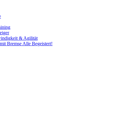
e
aining
eiger
ndigkeit & Agilität
it Bremse Alle Begeistert!