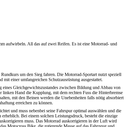
m aufwirbeln. All das auf zwei Reifen. Es ist eine Motorrad- und
 Rundkurs um den Sieg fahren. Die Motorrad-Sportart nutzt speziell
nd mit einer umfangreichen Schutzausrüstung ausgestattet.
ung eines Gleichgewichtszustandes zwischen Bildung und Abbau von
der linken Hand die Kupplung, mit dem rechten Fuss die Hinterbremse
alten, mit den Beinen werden die Unebenheiten falls nötig absorbiert
haftung erreichen zu können.
 gerichtet und muss nebenbei seine Fahrspur optimal auswählen und die
 erheblich. Bei einem solchen Leistungsdruck, besteht die einzige
uskorrigieren muss. Das Motorrad auskorrigieren in der Luft wird
 das Motocross Bike, die rotierende Masse auf das Fahrzeug und