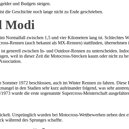
gelder und Budgets steigen.
st die Geschichte noch lange nicht zu Ende geschrieben.
d Modi
 im Normalfall zwischen 1,5 und vier Kilometern lang ist. Schlechtes W
ross-Rennen (auch bekannt als MX-Rennen) stattfinden, übernehmen in 
s ist generell zwischen In- und Outdoor-Rennen zu unterscheiden. In
agen, weil in dieser Zeit die Motocross-Strecken kaum oder nicht zu b
Association.
ommer 1972 beschlossen, auch im Winter Rennen zu fahren. Diese Renne
zmangel in den Stadien sehr kurz aufeinander folgend, was sehr anstreng
/1973 wurde die erste sogenannte Supercross-Meisterschaft ausgefahre
ickelt. Ursprünglich wurden bei Motocross-Wettbewerben neben den ei
ick während des Sprunges schaffte.