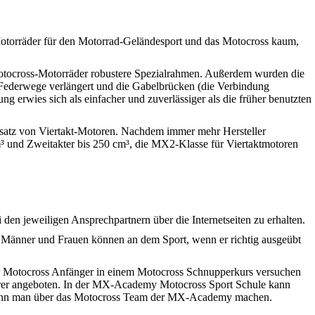
Motorräder für den Motorrad-Geländesport und das Motocross kaum,
Motocross-Motorräder robustere Spezialrahmen. Außerdem wurden die
 Federwege verlängert und die Gabelbrücken (die Verbindung
erwies sich als einfacher und zuverlässiger als die früher benutzten
nsatz von Viertakt-Motoren. Nachdem immer mehr Hersteller
³ und Zweitakter bis 250 cm³, die MX2-Klasse für Viertaktmotoren
en jeweiligen Ansprechpartnern über die Internetseiten zu erhalten.
 Männer und Frauen können an dem Sport, wenn er richtig ausgeübt
er Motocross Anfänger in einem Motocross Schnupperkurs versuchen
Fahrer angeboten. In der MX-Academy Motocross Sport Schule kann
eg kann man über das Motocross Team der MX-Academy machen.