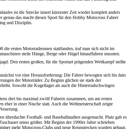
aufes ist die Strecke innert kürzester Zeit wieder komplett anders
ber genau das macht diesen Sport für den Hobby Motocross Fahrer
ing und Disziplin.
 die ersten Motorradrennen stattfanden, traf man sich nicht im
ßenmaschinen steile Hänge, Berge oder Hügel hinauffahren mussten.
agd. Den ersten großen, für die Sportart prägenden Wettkampf stellte
nächst vor eine Herausforderung: Die Fahrer bewegten sich bis dato
rungen der Motorräder. Zu Beginn glichen sie stark der
erhöht. Sowohl die Kugellager als auch die Hinterradschwingen
stens drei bis maximal zwölf Fahrern zusammen, um am ersten
eher in einer Nische statt. Auch die Weltmeisterschaft zeigte
 Neuerung.
ren überdachte Football- und Baseballstadien ausgemacht. Platz gab es
Zuschauer umso größer. Mit Beginn der 1990er Jahre schrieben
en immer mehr Motocross-Clubs und neue Rennstrecken wurden gebaut.