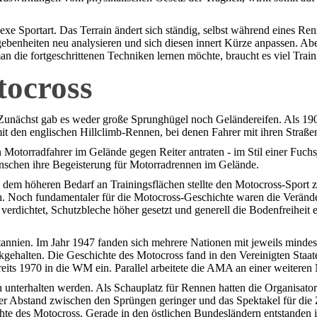
e Sportart. Das Terrain ändert sich ständig, selbst während eines Rennl
gebenheiten neu analysieren und sich diesen innert Kürze anpassen. A
n die fortgeschrittenen Techniken lernen möchte, braucht es viel Train
tocross
Zunächst gab es weder große Sprunghügel noch Geländereifen. Als 1900
mit den englischen Hillclimb-Rennen, bei denen Fahrer mit ihren Stra
otorradfahrer im Gelände gegen Reiter antraten - im Stil einer Fuchsj
nschen ihre Begeisterung für Motorradrennen im Gelände.
m höheren Bedarf an Trainingsflächen stellte den Motocross-Sport zu
h. Noch fundamentaler für die Motocross-Geschichte waren die Verände
erdichtet, Schutzbleche höher gesetzt und generell die Bodenfreiheit 
tannien. Im Jahr 1947 fanden sich mehrere Nationen mit jeweils minde
ehalten. Die Geschichte des Motocross fand in den Vereinigten Staaten 
reits 1970 in die WM ein. Parallel arbeitete die AMA an einer weiteren
ch unterhalten werden. Als Schauplatz für Rennen hatten die Organisato
er Abstand zwischen den Sprüngen geringer und das Spektakel für die 
ichte des Motocross. Gerade in den östlichen Bundesländern entstand