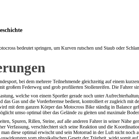
eschichte
Motocross bedeutet springen, um Kurven rutschen und Staub oder Schlam
erungen
ändesport, bei dem mehrere Teilnehmende gleichzeitig auf einem kurzen
it großem Federweg und grob profilierten Stollenreifen. Die Fahrer si
lastung, welche von einem Sportler gerade noch unter Aufrechterhalt
d das Gas und die Vorderbremse bedient, kontrolliert er zugleich mit 
 wird mit dem ganzen Körper das Motocross Bike ständig in Balance geh
öglicht umso optimal über das Gelände zu gleiten und maximale Boden
nheiten, Spuren, Rillen, Steine, auf alle anderen Fahrer in seiner Nähe
r Verfassung, verschlechtert sich seine Reaktion und die Koordination
man diese optimal erwischt und sein Motorrad in der Luft nicht noch a
uswirkungen vom physikalischen Gesetz der Trägheit, wirkt somit auf