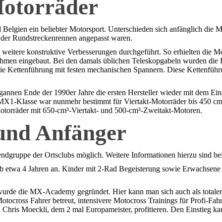
Motorräder
Belgien ein beliebter Motorsport. Unterschieden sich anfänglich die 
n der Rundstreckenrennen angepasst waren.
weitere konstruktive Verbesserungen durchgeführt. So erhielten die 
Rahmen eingebaut. Bei den damals üblichen Teleskopgabeln wurden die
 Kettenführung mit festen mechanischen Spannern. Diese Kettenführung 
annen Ende der 1990er Jahre die ersten Hersteller wieder mit dem Ei
 MX1-Klasse war nunmehr bestimmt für Viertakt-Motorräder bis 450 cm
otorräder mit 650-cm³-Viertakt- und 500-cm³-Zweitakt-Motoren.
 und Anfänger
gruppe der Ortsclubs möglich. Weitere Informationen hierzu sind bei d
ab etwa 4 Jahren an. Kinder mit 2-Rad Begeisterung sowie Erwachsene
 wurde die MX-Academy gegründet. Hier kann man sich auch als total
otocross Fahrer betreut, intensivere Motocross Trainings für Profi-
el Chris Moeckli, dem 2 mal Europameister, profitieren. Den Einsti