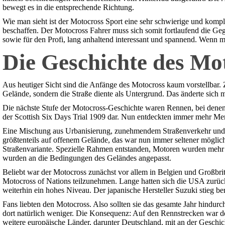
bewegt es in die entsprechende Richtung.
Wie man sieht ist der Motocross Sport eine sehr schwierige und komplex
beschaffen. Der Motocross Fahrer muss sich somit fortlaufend die Ge
sowie für den Profi, lang anhaltend interessant und spannend. Wenn ma
Die Geschichte des Mo
Aus heutiger Sicht sind die Anfänge des Motocross kaum vorstellbar. 
Gelände, sondern die Straße diente als Untergrund. Das änderte sich 
Die nächste Stufe der Motocross-Geschichte waren Rennen, bei denen M
der Scottish Six Days Trial 1909 dar. Nun entdeckten immer mehr Me
Eine Mischung aus Urbanisierung, zunehmendem Straßenverkehr und de
größtenteils auf offenem Gelände, das war nun immer seltener möglic
Straßenvariante. Spezielle Rahmen entstanden, Motoren wurden mehr v
wurden an die Bedingungen des Geländes angepasst.
Beliebt war der Motocross zunächst vor allem in Belgien und Großbri
Motocross of Nations teilzunehmen. Lange hatten sich die USA zurückg
weiterhin ein hohes Niveau. Der japanische Hersteller Suzuki stieg be
Fans liebten den Motocross. Also sollten sie das gesamte Jahr hindur
dort natürlich weniger. Die Konsequenz: Auf den Rennstrecken war d
weitere europäische Länder, darunter Deutschland, mit an der Gesch