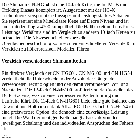
Die Shimano CN-HG54 ist eine 10-fach Kette, die für MTB und
Trekking Einsatz konzipiert ist. Ausgestattet mit der HG-X
Technologie, verspricht sie flüssiges und leistungsstarkes Schalten.
Sie repräsentiert eine Mittelklasse-Kette auf Deore Niveau und ist
auch mit der Tiagra 4700 kompatibel. Die Haltbarkeit und das Preis-
Leistungs-Verhältnis sind im Vergleich zu anderen 10-fach Ketten zu
betrachten. Die Abwesenheit einer speziellen
Oberflächenbeschichtung könnte zu einem schnelleren Verschleiß im
Vergleich zu höherpreisigen Modellen führen.
Vergleich verschiedener Shimano Ketten:
Ein direkter Vergleich der CN-HG601, CN-M6100 und CN-HG54
verdeutlicht die Unterschiede in der Anzahl der Gänge, den
verwendeten Technologien und den damit verbundenen Vor- und
Nachteilen. Die 12-fach CN-M6100 profitiert von den Vorteilen des
DCE-Systems, was zu einer verbesserten Kettenführung und
Laufruhe führt. Die 11-fach CN-HG601 bietet eine gute Balance aus
Gewicht und Haltbarkeit dank SIL-TEC. Die 10-fach CN-HG54 ist
eine preiswertere Option, die dennoch eine zuverlässige Leistung
bietet. Die Wahl der richtigen Kette hängt also stark von der
jeweiligen Schaltung und den individuellen Ansprüchen des Fahrers
ab.