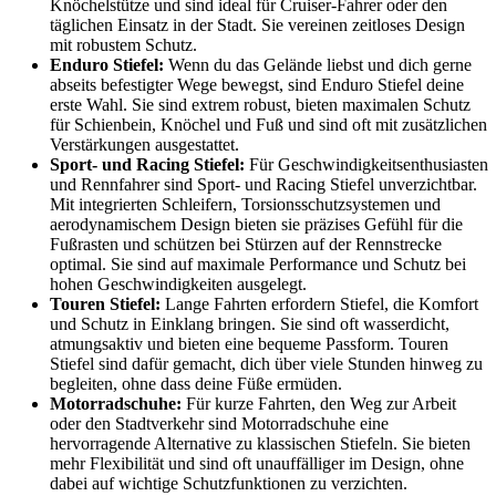
Knöchelstütze und sind ideal für Cruiser-Fahrer oder den
täglichen Einsatz in der Stadt. Sie vereinen zeitloses Design
mit robustem Schutz.
Enduro Stiefel:
Wenn du das Gelände liebst und dich gerne
abseits befestigter Wege bewegst, sind Enduro Stiefel deine
erste Wahl. Sie sind extrem robust, bieten maximalen Schutz
für Schienbein, Knöchel und Fuß und sind oft mit zusätzlichen
Verstärkungen ausgestattet.
Sport- und Racing Stiefel:
Für Geschwindigkeitsenthusiasten
und Rennfahrer sind Sport- und Racing Stiefel unverzichtbar.
Mit integrierten Schleifern, Torsionsschutzsystemen und
aerodynamischem Design bieten sie präzises Gefühl für die
Fußrasten und schützen bei Stürzen auf der Rennstrecke
optimal. Sie sind auf maximale Performance und Schutz bei
hohen Geschwindigkeiten ausgelegt.
Touren Stiefel:
Lange Fahrten erfordern Stiefel, die Komfort
und Schutz in Einklang bringen. Sie sind oft wasserdicht,
atmungsaktiv und bieten eine bequeme Passform. Touren
Stiefel sind dafür gemacht, dich über viele Stunden hinweg zu
begleiten, ohne dass deine Füße ermüden.
Motorradschuhe:
Für kurze Fahrten, den Weg zur Arbeit
oder den Stadtverkehr sind Motorradschuhe eine
hervorragende Alternative zu klassischen Stiefeln. Sie bieten
mehr Flexibilität und sind oft unauffälliger im Design, ohne
dabei auf wichtige Schutzfunktionen zu verzichten.