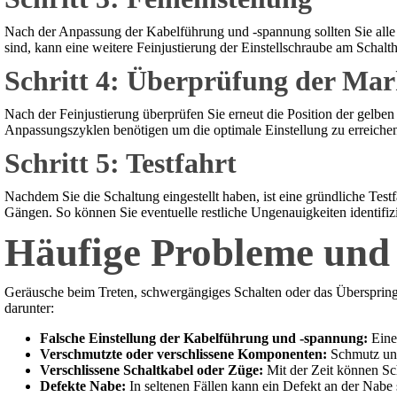
Nach der Anpassung der Kabelführung und -spannung sollten Sie alle
sind, kann eine weitere Feinjustierung der Einstellschraube am Schalth
Schritt 4: Überprüfung der Ma
Nach der Feinjustierung überprüfen Sie erneut die Position der gelben
Anpassungszyklen benötigen um die optimale Einstellung zu erreiche
Schritt 5: Testfahrt
Nachdem Sie die Schaltung eingestellt haben, ist eine gründliche Test
Gängen. So können Sie eventuelle restliche Ungenauigkeiten identifizi
Häufige Probleme und
Geräusche beim Treten, schwergängiges Schalten oder das Überspri
darunter:
Falsche Einstellung der Kabelführung und -spannung:
Eine 
Verschmutzte oder verschlissene Komponenten:
Schmutz und
Verschlissene Schaltkabel oder Züge:
Mit der Zeit können Sch
Defekte Nabe:
In seltenen Fällen kann ein Defekt an der Nabe s