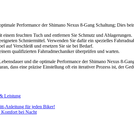
 optimale Performance der Shimano Nexus 8-Gang Schaltung; Dies bein
it einem feuchten Tuch und entfernen Sie Schmutz und Ablagerungen.
eigneten Schmiermittel. Verwenden Sie dafür ein spezielles Fahrradnab
l auf Verschleiß und ersetzen Sie sie bei Bedarf.
inem qualifizierten Fahrradmechaniker überprüfen und warten.
ie Lebensdauer und die optimale Performance der Shimano Nexus 8-Gang 
an, dass eine präzise Einstellung oft ein iterativer Prozess ist, der Ge
 & Leistung
itt-Anleitung für jeden Biker!
d Komfort bei Nacht