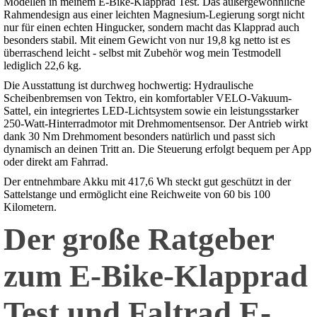
Modellen in meinem E-Bike-Klapprad Test. Das außergewöhnliche
Rahmendesign aus einer leichten Magnesium-Legierung sorgt nicht
nur für einen echten Hingucker, sondern macht das Klapprad auch
besonders stabil. Mit einem Gewicht von nur 19,8 kg netto ist es
überraschend leicht - selbst mit Zubehör wog mein Testmodell
lediglich 22,6 kg.
Die Ausstattung ist durchweg hochwertig: Hydraulische
Scheibenbremsen von Tektro, ein komfortabler VELO-Vakuum-
Sattel, ein integriertes LED-Lichtsystem sowie ein leistungsstarker
250-Watt-Hinterradmotor mit Drehmomentsensor. Der Antrieb wirkt
dank 30 Nm Drehmoment besonders natürlich und passt sich
dynamisch an deinen Tritt an. Die Steuerung erfolgt bequem per App
oder direkt am Fahrrad.
Der entnehmbare Akku mit 417,6 Wh steckt gut geschützt in der
Sattelstange und ermöglicht eine Reichweite von 60 bis 100
Kilometern.
Der große Ratgeber
zum E-Bike-Klapprad
Test und Faltrad E-