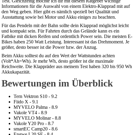
Test. Gleichzeitig möchte ich dir mit diesem Ratgeber wichtige
Informationen für die Auswahl von einem Elektro-Klapprad mit auf
den Weg geben. Hier gibt es nämlich speziell bei Qualität und
Ausstattung sowie bei Motor und Akku einiges zu beachten.
Für das Pendeln mit der Bahn sollte dein Klapprad möglichst leicht
und kompakt sein. Für Fahrten durch das Gelände kann es ein
Fatbike mit dicken Reifen und ordentlich Power sein. Die meisten E-
Bikes haben 250 Watt Leistung. Interessant ist das Drehmoment. Je
größer, desto besser ist die Power bzw. der Anzug.
Beim Akku solltest du auf den Wert der Wattstunden achten
(Volt*Ah=Wh). Je mehr Wh, desto größer ist die maximale
Reichweite. Die Klappräder aus meinem Test haben 320 bis 950 Wh
Akkukapazität.
Bewertungen im Überblick
Tern Vektron S10 - 9.2
Fiido X - 9.1
MYVELO Palma - 8.9
Vakole VT4 - 8.9
MYVELO Molinar - 8.8
Vakole Y20 Pro - 8.7
smartEC Camp20 - 8.6
Engwe L20 SE - 8.4