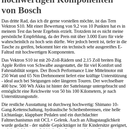
von Bosch
Das dritte Rad, das ich dir gerne vorstellen möchte, ist das Tern
Vektron S10. Mit einer Bewertung von 9,2 von 10 Punkten hat es in
meinem Test das beste Ergebnis erzielt. Trotzdem ist es nicht meine
persönliche Empfehlung, da der Preis mit über 3.000 Euro für viele
wahrscheinlich zu hoch sein dürfte. Wer jedoch bereit ist, tiefer in die
Tasche zu greifen, bekommt hier ein technisch sehr ausgereiftes E-
Faltrad mit hochwertigen Komponenten.
Das Vektron S10 ist mit 20-Zoll-Rädern und 2,15 Zoll breiten Big
Apple Reifen von Schwalbe ausgestattet, die für viel Komfort und
Fahrstabilität sorgen. Der Bosch Performance Line Mittelmotor mit
250 Watt und 65 Nm Drehmoment liefert eine kräftige Unterstützung
- ideal auch bei Steigungen oder längeren Touren. Der wechselbare
400 bzw. 500 Wh Akku ist hinter der Sattelstange untergebracht und
ermöglicht eine Reichweite von 50 bis 100 Kilometern, je nach
Unterstützungsstufe.
Die restliche Ausstattung ist durchweg hochwertig: Shimano 10-
Gang-Kettenschaltung, hydraulische Scheibenbremsen, eine helle
Lichtanlage, klappbare Pedalen und ein durchdachter
Faltmechanismus mit OCL+ Gelenk. Auch an Alltagstauglichkeit
wurde gedacht - der stabile Gepäckträger ist für Kindersitze geeignet,