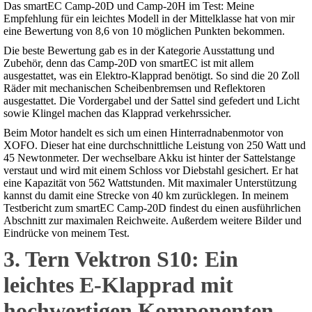
Das smartEC Camp-20D und Camp-20H im Test: Meine
Empfehlung für ein leichtes Modell in der Mittelklasse hat von mir
eine Bewertung von 8,6 von 10 möglichen Punkten bekommen.
Die beste Bewertung gab es in der Kategorie Ausstattung und
Zubehör, denn das Camp-20D von smartEC ist mit allem
ausgestattet, was ein Elektro-Klapprad benötigt. So sind die 20 Zoll
Räder mit mechanischen Scheibenbremsen und Reflektoren
ausgestattet. Die Vordergabel und der Sattel sind gefedert und Licht
sowie Klingel machen das Klapprad verkehrssicher.
Beim Motor handelt es sich um einen Hinterradnabenmotor von
XOFO. Dieser hat eine durchschnittliche Leistung von 250 Watt und
45 Newtonmeter. Der wechselbare Akku ist hinter der Sattelstange
verstaut und wird mit einem Schloss vor Diebstahl gesichert. Er hat
eine Kapazität von 562 Wattstunden. Mit maximaler Unterstützung
kannst du damit eine Strecke von 40 km zurücklegen. In meinem
Testbericht zum smartEC Camp-20D findest du einen ausführlichen
Abschnitt zur maximalen Reichweite. Außerdem weitere Bilder und
Eindrücke von meinem Test.
3. Tern Vektron S10: Ein
leichtes E-Klapprad mit
hochwertigen Komponenten