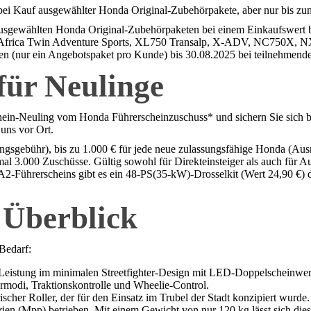
i Kauf ausgewählter Honda Original-Zubehörpakete, aber nur bis zu
sgewählten Honda Original-Zubehörpaketen bei einem Einkaufswert bi
0L Africa Twin Adventure Sports, XL750 Transalp, X-ADV, NC750X
en (nur ein Angebotspaket pro Kunde) bis 30.08.2025 bei teilnehmende
für Neulinge
erschein-Neuling vom Honda Führerscheinzuschuss* und sichern Sie sich
uns vor Ort.
ungsgebühr), bis zu 1.000 € für jede neue zulassungsfähige Honda (A
 3.000 Zuschüsse. Gültig sowohl für Direkteinsteiger als auch für Au
 A2-Führerscheins gibt es ein 48-PS(35-kW)-Drosselkit (Wert 24,90 €)
 Überblick
 Bedarf:
eistung im minimalen Streetfighter-Design mit LED-Doppelscheinwerf
odi, Traktionskontrolle und Wheelie-Control.
ischer Roller, der für den Einsatz im Trubel der Stadt konzipiert wurd
 (Mpp) betrieben. Mit einem Gewicht von nur 120 kg lässt sich dieser 