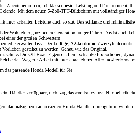
n.
en Abenteuertourern, mit klassenbester Leistung und Drehmoment. Ihr 
m Gelände. Mit dem neuen 5-Zoll-TFT-Bildschirm mit vollständiger Ho
nk ihrer geballten Leistung auch so gut. Das schlanke und minimalisti
der Wahl einer ganz neuen Generation junger Fahrer. Das ist auch ke
ei einer der großen Schwestern.
nreihe erwarten lässt. Der kräftige, A2-konforme Zweizylindermotor v
 Vorlieben gestaltet zu werden. Genau wie das Original.
kmaschine. Die Off-Road-Eigenschaften - schlanke Proportionen, dyn
n. Belebe den Weg zur Arbeit mit ihrer angenehmen Allround-Performanc
am das passende Honda Modell für Sie.
ür beim Händler verfügbare, nicht zugelassene Fahrzeuge. Nur bei teil
ngen planmäßig beim autorisierten Honda Händler durchgeführt werden.
s