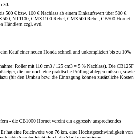
m 30.
s 500 € bzw. 100 € Nachlass ab einem Einkaufswert über 500 €.
, NX500, NT1100, CMX1100 Rebel, CMX500 Rebel, CB500 Hornet
n Händlern zzgl. evtl.
 beim Kauf einer neuen Honda schnell und unkompliziert bis zu 10%
usnahme: Roller mit 110 cm3 / 125 cm3 = 5 % Nachlass). Die CB125F
fsteiger, die nur noch eine praktische Prüfung ablegen müssen, sowie
 dazu (für den Umbau bzw. die Eintragung können zusätzliche Kosten
ern - die CB1000 Hornet vereint ein aggressiv ansprechendes
e. Er hat eine Reichweite von 76 km, eine Höchstgeschwindigkeit von
leichte Scooter leicht durch die Stadt manövrieren.