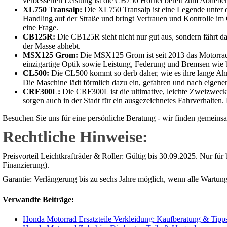
verbesserten Leistung ist die CB750 Hornet bereit zum Abhebe
XL750 Transalp:
Die XL750 Transalp ist eine Legende unter d
Handling auf der Straße und bringt Vertrauen und Kontrolle i
eine Frage.
CB125R:
Die CB125R sieht nicht nur gut aus, sondern fährt da
der Masse abhebt.
MSX125 Grom:
Die MSX125 Grom ist seit 2013 das Motorrad 
einzigartige Optik sowie Leistung, Federung und Bremsen wie b
CL500:
Die CL500 kommt so derb daher, wie es ihre lange Ahne
Die Maschine lädt förmlich dazu ein, gefahren und nach eigenen
CRF300L:
Die CRF300L ist die ultimative, leichte Zweizwec
sorgen auch in der Stadt für ein ausgezeichnetes Fahrverhalte
Besuchen Sie uns für eine persönliche Beratung - wir finden gemeins
Rechtliche Hinweise:
Preisvorteil Leichtkrafträder & Roller: Gültig bis 30.09.2025. Nur f
Finanzierung).
Garantie: Verlängerung bis zu sechs Jahre möglich, wenn alle Wartu
Verwandte Beiträge:
Honda Motorrad Ersatzteile Verkleidung: Kaufberatung & Tipp