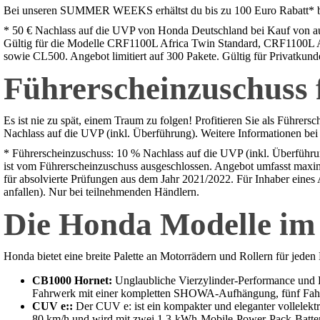
Bei unseren SUMMER WEEKS erhältst du bis zu 100 Euro Rabatt* be
* 50 € Nachlass auf die UVP von Honda Deutschland bei Kauf von au
Gültig für die Modelle CRF1100L Africa Twin Standard, CRF110
sowie CL500. Angebot limitiert auf 300 Pakete. Gültig für Privatkund
Führerscheinzuschuss 
Es ist nie zu spät, einem Traum zu folgen! Profitieren Sie als Führ
Nachlass auf die UVP (inkl. Überführung). Weitere Informationen bei 
* Führerscheinzuschuss: 10 % Nachlass auf die UVP (inkl. Überführ
ist vom Führerscheinzuschuss ausgeschlossen. Angebot umfasst maximal
für absolvierte Prüfungen aus dem Jahr 2021/2022. Für Inhaber eines
anfallen). Nur bei teilnehmenden Händlern.
Die Honda Modelle im
Honda bietet eine breite Palette an Motorrädern und Rollern für jeden
CB1000 Hornet:
Unglaubliche Vierzylinder-Performance und L
Fahrwerk mit einer kompletten SHOWA-Aufhängung, fünf Fahrm
CUV e::
Der CUV e: ist ein kompakter und eleganter vollelektr
80 km/h und wird mit zwei 1,3-kWh-Mobile-Power-Pack-Batterien