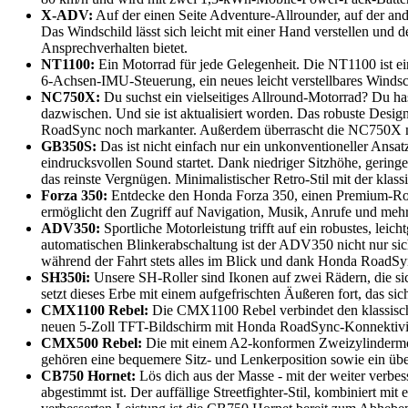
X-ADV:
Auf der einen Seite Adventure-Allrounder, auf der ande
Das Windschild lässt sich leicht mit einer Hand verstellen und 
Ansprechverhalten bietet.
NT1100:
Ein Motorrad für jede Gelegenheit. Die NT1100 ist ei
6-Achsen-IMU-Steuerung, ein neues leicht verstellbares Windsch
NC750X:
Du suchst ein vielseitiges Allround-Motorrad? Du ha
dazwischen. Und sie ist aktualisiert worden. Das robuste Des
RoadSync noch markanter. Außerdem überrascht die NC750X mit 
GB350S:
Das ist nicht einfach nur ein unkonventioneller Ansa
eindrucksvollen Sound startet. Dank niedriger Sitzhöhe, gerin
das reinste Vergnügen. Minimalistischer Retro-Stil mit der klas
Forza 350:
Entdecke den Honda Forza 350, einen Premium-Roll
ermöglicht den Zugriff auf Navigation, Musik, Anrufe und mehr
ADV350:
Sportliche Motorleistung trifft auf ein robustes, le
automatischen Blinkerabschaltung ist der ADV350 nicht nur sic
während der Fahrt stets alles im Blick und dank Honda RoadSyn
SH350i:
Unsere SH-Roller sind Ikonen auf zwei Rädern, die sic
setzt dieses Erbe mit einem aufgefrischten Äußeren fort, das sic
CMX1100 Rebel:
Die CMX1100 Rebel verbindet den klassisch
neuen 5-Zoll TFT-Bildschirm mit Honda RoadSync-Konnektivitä
CMX500 Rebel:
Die mit einem A2-konformen Zweizylindermoto
gehören eine bequemere Sitz- und Lenkerposition sowie ein üb
CB750 Hornet:
Lös dich aus der Masse - mit der weiter verbes
abgestimmt ist. Der auffällige Streetfighter-Stil, kombiniert m