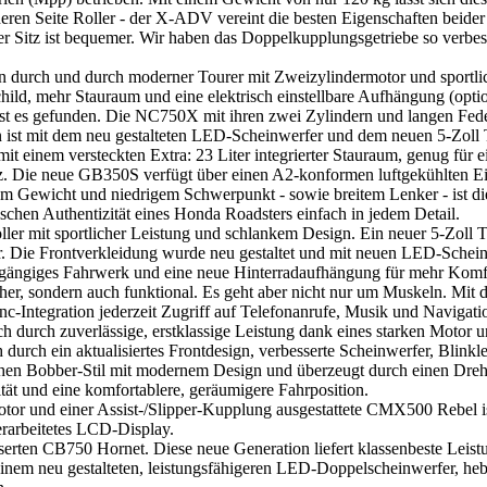
ren Seite Roller - der X-ADV vereint die besten Eigenschaften beider Sei
der Sitz ist bequemer. Wir haben das Doppelkupplungsgetriebe so verbes
n durch und durch moderner Tourer mit Zweizylindermotor und sportlic
ild, mehr Stauraum und eine elektrisch einstellbare Aufhängung (optio
st es gefunden. Die NC750X mit ihren zwei Zylindern und langen Feder
ign ist mit dem neu gestalteten LED-Scheinwerfer und dem neuen 5-Zol
einem versteckten Extra: 23 Liter integrierter Stauraum, genug für e
tz. Die neue GB350S verfügt über einen A2-konformen luftgekühlten Ei
gem Gewicht und niedrigem Schwerpunkt - sowie breitem Lenker - ist d
sischen Authentizität eines Honda Roadsters einfach in jedem Detail.
er mit sportlicher Leistung und schlankem Design. Ein neuer 5-Zol
. Die Frontverkleidung wurde neu gestaltet und mit neuen LED-Scheinw
ichtgängiges Fahrwerk und eine neue Hinterradaufhängung für mehr Komf
her, sondern auch funktional. Es geht aber nicht nur um Muskeln. Mit 
c-Integration jederzeit Zugriff auf Telefonanrufe, Musik und Navigat
h durch zuverlässige, erstklassige Leistung dank eines starken Motor 
h durch ein aktualisiertes Frontdesign, verbesserte Scheinwerfer, Blink
en Bobber-Stil mit modernem Design und überzeugt durch einen Drehm
t und eine komfortablere, geräumigere Fahrposition.
r und einer Assist-/Slipper-Kupplung ausgestattete CMX500 Rebel is
erarbeitetes LCD-Display.
serten CB750 Hornet. Diese neue Generation liefert klassenbeste Leistu
it einem neu gestalteten, leistungsfähigeren LED-Doppelscheinwerfer, he