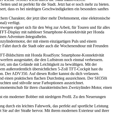
ten und ist perfekt für die Stadt. Jetzt hat er noch mehr zu bieten.
sert, dass es bei niedrigen Geschwindigkeiten ein besonders sanftes
hem Charakter, der jetzt über mehr Drehmoment, eine elektronische
nal) verfügt.
wegen eignet sich für den Weg zur Arbeit, für Touren und für alles
l TFT-Display mit nahtloser Smartphone-Konnektivität per Honda
inen Adventure-Integralhelm.
nzylindermotor, der mit einem einzigartigen Puls und einem
ie Fahrt durch die Stadt oder auch die Wochenendtour mit Freunden
l TFT-Bildschirm mit Honda RoadSync Smartphone-Konnektivität
erfern ausgestattet, die den Luftstrom noch einmal verbessern.
ort, um das Gelände mit Leichtigkeit zu bewältigen. Mit der
dem außerordentlich übersichtlichen 5-Zoll TFT-Cockpit hast du
ion. Der ADV350. Auf diesen Roller kannst du dich verlassen.
und einen praktischen flachen Durchstieg auszeichnen. Der SH350i
leuchten und stilvolle neue Farboptionen auszeichnet.
omentschub für ihren charakteristischen Zweizylinder-Motor, einen
t ein moderner Bobber mit niedrigem Profil. Zu den Neuerungen
ng durch ein leichtes Fahrwerk, das perfekt auf sportliche Leistung
bt Sie auf der Straße hervor. Mit ihrem modernen Exterieur und ihrer