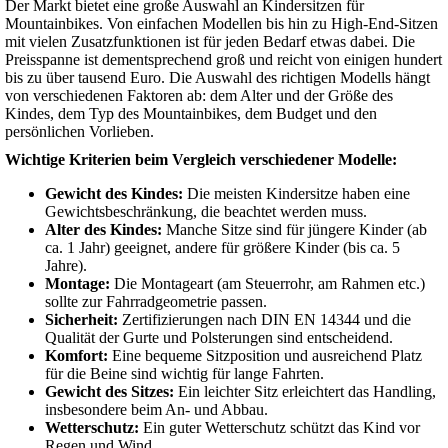
Der Markt bietet eine große Auswahl an Kindersitzen für
Mountainbikes. Von einfachen Modellen bis hin zu High-End-Sitzen
mit vielen Zusatzfunktionen ist für jeden Bedarf etwas dabei. Die
Preisspanne ist dementsprechend groß und reicht von einigen hundert
bis zu über tausend Euro. Die Auswahl des richtigen Modells hängt
von verschiedenen Faktoren ab: dem Alter und der Größe des
Kindes, dem Typ des Mountainbikes, dem Budget und den
persönlichen Vorlieben.
Wichtige Kriterien beim Vergleich verschiedener Modelle:
Gewicht des Kindes:
Die meisten Kindersitze haben eine
Gewichtsbeschränkung, die beachtet werden muss.
Alter des Kindes:
Manche Sitze sind für jüngere Kinder (ab
ca. 1 Jahr) geeignet, andere für größere Kinder (bis ca. 5
Jahre).
Montage:
Die Montageart (am Steuerrohr, am Rahmen etc.)
sollte zur Fahrradgeometrie passen.
Sicherheit:
Zertifizierungen nach DIN EN 14344 und die
Qualität der Gurte und Polsterungen sind entscheidend.
Komfort:
Eine bequeme Sitzposition und ausreichend Platz
für die Beine sind wichtig für lange Fahrten.
Gewicht des Sitzes:
Ein leichter Sitz erleichtert das Handling,
insbesondere beim An- und Abbau.
Wetterschutz:
Ein guter Wetterschutz schützt das Kind vor
Regen und Wind.