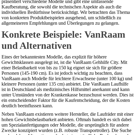
präsentiert verschiedene Modelle und gibt eine umfassende
Kaufberatung, die sowohl die technischen Aspekte als auch die
individuellen Bedürfnisse berücksichtigt. Wir betrachten das Thema
von konkreten Produktbeispielen ausgehend, um schließlich zu
allgemeineren Empfehlungen und Überlegungen zu gelangen.
Konkrete Beispiele: VanRaam
und Alternativen
Eines der bekanntesten Modelle, das explizit für höhere
Gewichtsklassen ausgelegt ist, ist die VanRaam Gehhilfe City. Mit
einer Belastbarkeit von bis zu 150 kg eignet sie sich für größere
Personen (145-190 cm). Es ist jedoch wichtig zu beachten, dass
VanRaam auch Modelle für leichtere Erwachsene (unter 100 kg) und
kleinere Personen (unter 135 cm) anbietet. Die VanRaam Laufhilfe
ist in Deutschland als medizinisches Hilfsmittel anerkannt und kann
unter Umständen von der Krankenkasse bezuschusst werden. Dies ist
ein entscheidender Faktor für die Kaufentscheidung, der die Kosten
deutlich beeinflussen kann.
Neben VanRaam existieren weitere Hersteller, die Laufräder mit einer
hohen Gewichtsbelastbarkeit anbieten. Oftmals handelt es sich dabei
um Spezialanfertigungen oder Modelle, die ursprünglich für andere
Zwecke konzipiert wurden (z.B. robuste Transportroller). Die Suche