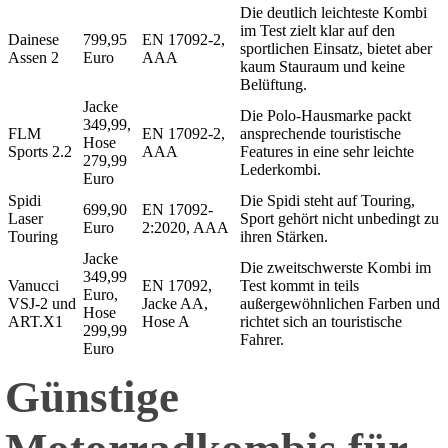
Die deutlich leichteste Kombi
im Test zielt klar auf den
Dainese
799,95
EN 17092-2,
sportlichen Einsatz, bietet aber
Assen 2
Euro
AAA
kaum Stauraum und keine
Belüftung.
Jacke
Die Polo-Hausmarke packt
349,99,
FLM
EN 17092-2,
ansprechende touristische
Hose
Sports 2.2
AAA
Features in eine sehr leichte
279,99
Lederkombi.
Euro
Spidi
Die Spidi steht auf Touring,
699,90
EN 17092-
Laser
Sport gehört nicht unbedingt zu
Euro
2:2020, AAA
Touring
ihren Stärken.
Jacke
Die zweitschwerste Kombi im
349,99
Vanucci
EN 17092,
Test kommt in teils
Euro,
VSJ-2 und
Jacke AA,
außergewöhnlichen Farben und
Hose
ART.X1
Hose A
richtet sich an touristische
299,99
Fahrer.
Euro
Günstige