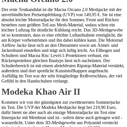
Der erste Testkandidat ist die Macna Orcano 2.0 Meshjacke mit der
unverbindlichen Preisempfehlung (UVP) von 149,95 €. Sie ist eine
absolut leichte Motorradjacke für den Sommer, Front und Rücken
bestehen zum größten Teil aus Mesh-Material, sodass schon ein
leichter Luftzug für deutliche Kühlung reicht. Das 3D-Meshgewebe
ist so konstruiert, dass es eine erhöhte Luftaufnahme ermöglicht, die
am Körper vorbeiströmen und ihn dabei kühlen kann. Die Motorrad
Airflow Jacke lässt sich an den Oberarmen sowie am Ärmel- und
Jackenbund einstellen und trägt sich luftig leicht. An Ellbogen und
Schultern sind Macna Risc Level-1-Protektoren verbaut, ein
Rückenprotektor gleichen Bautyps lässt sich nachrüsten. Der
Schulterbereich ist mit einem abriebfesten Ripstop-Material verstärkt,
außerdem sind dort sportliche Kunststoffkappen angebracht.
Auffällig im Test war der sehr feingliedrige Reißverschluss, der viel
Gefühl in den Handschuhen verlangt.
Modeka Khao Air II
Kommen wir von der günstigsten zur zweitteuersten Sommerjacke
im Test. Die UVP der Modeka Meshjacke liegt bei 219,90 Euro,
dafür bietet sie aber auch als einzige Motorradjacke im Test eine
Innenjacke mit Membran und ist - sofern diese auch getragen wird -
wasserdicht. Unter dem 3D-Meshgewebe aus Polyamid versteckt