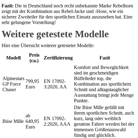
Fazit:
Die in Deutschland noch recht unbekannte Marke Rebelhorn
zeigt mit der Kombination aus Rebel-Jacke und -Hose, wie ein
sicherer Zweiteiler für den sportlichen Einsatz auszusehen hat. Eine
sehr gelungene Vorstellung!
Weitere getestete Modelle
Hier eine Übersicht weiterer getesteter Modelle:
Preis
Modell
Zertifizierung
Fazit
(ca.)
Komfort und Beweglichkeit
sind im geschmeidigen
Alpinestars
Büffelleder top, die
799,95
EN 17092-
GP Force
Kombination aus sportlichem
Euro
3:2020, AA
Chaser
Schnitt und alltagstauglicher
Ausstattung bringt jede Menge
Punkte.
Die Büse Mille gefällt mit
ihrem sportlichen Schnitt, auch
ab
EN 17092-
kurz, lang oder weiblich
Büse Mille
649,95
2:2020, AAA
geratene Fahrer werden bei der
Euro
immensen Größenauswahl
fündig und glücklich.