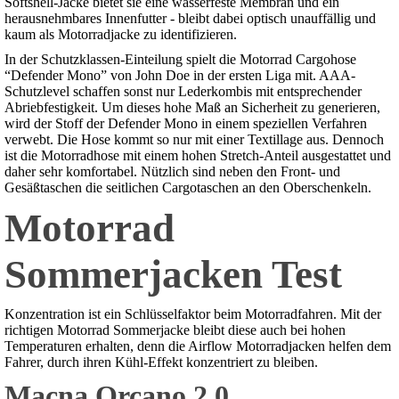
Softshell-Jacke bietet sie eine wasserfeste Membran und ein
herausnehmbares Innenfutter - bleibt dabei optisch unauffällig und
kaum als Motorradjacke zu identifizieren.
In der Schutzklassen-Einteilung spielt die Motorrad Cargohose
“Defender Mono” von John Doe in der ersten Liga mit. AAA-
Schutzlevel schaffen sonst nur Lederkombis mit entsprechender
Abriebfestigkeit. Um dieses hohe Maß an Sicherheit zu generieren,
wird der Stoff der Defender Mono in einem speziellen Verfahren
verwebt. Die Hose kommt so nur mit einer Textillage aus. Dennoch
ist die Motorradhose mit einem hohen Stretch-Anteil ausgestattet und
daher sehr komfortabel. Nützlich sind neben den Front- und
Gesäßtaschen die seitlichen Cargotaschen an den Oberschenkeln.
Motorrad
Sommerjacken Test
Konzentration ist ein Schlüsselfaktor beim Motorradfahren. Mit der
richtigen Motorrad Sommerjacke bleibt diese auch bei hohen
Temperaturen erhalten, denn die Airflow Motorradjacken helfen dem
Fahrer, durch ihren Kühl-Effekt konzentriert zu bleiben.
Macna Orcano 2.0