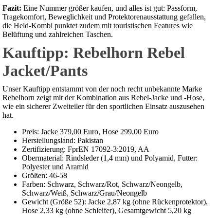
Fazit:
Eine Nummer größer kaufen, und alles ist gut: Passform,
Tragekomfort, Beweglichkeit und Protektorenausstattung gefallen,
die Held-Kombi punktet zudem mit touristischen Features wie
Belüftung und zahlreichen Taschen.
Kauftipp: Rebelhorn Rebel
Jacket/Pants
Unser Kauftipp entstammt von der noch recht unbekannte Marke
Rebelhorn zeigt mit der Kombination aus Rebel-Jacke und -Hose,
wie ein sicherer Zweiteiler für den sportlichen Einsatz auszusehen
hat.
Preis: Jacke 379,00 Euro, Hose 299,00 Euro
Herstellungsland: Pakistan
Zertifizierung: FprEN 17092-3:2019, AA
Obermaterial: Rindsleder (1,4 mm) und Polyamid, Futter:
Polyester und Aramid
Größen: 46-58
Farben: Schwarz, Schwarz/Rot, Schwarz/Neongelb,
Schwarz/Weiß, Schwarz/Grau/Neongelb
Gewicht (Größe 52): Jacke 2,87 kg (ohne Rückenprotektor),
Hose 2,33 kg (ohne Schleifer), Gesamtgewicht 5,20 kg