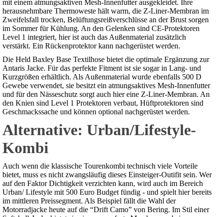
mit einem atmungsaktiven Mesh-Innenfutter ausgekleidet. Ihre
herausnehmbare Thermoweste hält warm, die Z-Liner-Membran im
Zweifelsfall trocken, Belüftungsreißverschlüsse an der Brust sorgen
im Sommer für Kühlung. An den Gelenken sind CE-Protektoren
Level 1 integriert, hier ist auch das Außenmaterial zusätzlich
verstärkt. Ein Rückenprotektor kann nachgerüstet werden.
Die Held Baxley Base Textilhose bietet die optimale Ergänzung zur
Antaris Jacke. Für das perfekte Fitment ist sie sogar in Lang- und
Kurzgrößen erhältlich. Als Außenmaterial wurde ebenfalls 500 D
Gewebe verwendet, sie besitzt ein atmungsaktives Mesh-Innenfutter
und für den Nässeschutz sorgt auch hier eine Z-Liner-Membran. An
den Knien sind Level 1 Protektoren verbaut, Hüftprotektoren sind
Geschmackssache und können optional nachgerüstet werden.
Alternative: Urban/Lifestyle-
Kombi
Auch wenn die klassische Tourenkombi technisch viele Vorteile
bietet, muss es nicht zwangsläufig dieses Einsteiger-Outifit sein. Wer
auf den Faktor Dichtigkeit verzichten kann, wird auch im Bereich
Urban/ Lifestyle mit 500 Euro Budget fündig - und spielt hier bereits
im mittleren Preissegment. Als Beispiel fällt die Wahl der
Motorradjacke heute auf die “Drift Camo” von Bering. Im Stil einer