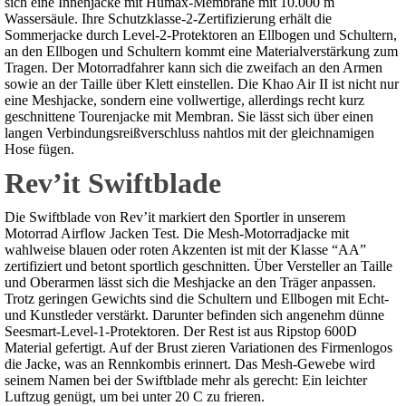
sich eine Innenjacke mit Humax-Membrane mit 10.000 m
Wassersäule. Ihre Schutzklasse-2-Zertifizierung erhält die
Sommerjacke durch Level-2-Protektoren an Ellbogen und Schultern,
an den Ellbogen und Schultern kommt eine Materialverstärkung zum
Tragen. Der Motorradfahrer kann sich die zweifach an den Armen
sowie an der Taille über Klett einstellen. Die Khao Air II ist nicht nur
eine Meshjacke, sondern eine vollwertige, allerdings recht kurz
geschnittene Tourenjacke mit Membran. Sie lässt sich über einen
langen Verbindungsreißverschluss nahtlos mit der gleichnamigen
Hose fügen.
Rev’it Swiftblade
Die Swiftblade von Rev’it markiert den Sportler in unserem
Motorrad Airflow Jacken Test. Die Mesh-Motorradjacke mit
wahlweise blauen oder roten Akzenten ist mit der Klasse “AA”
zertifiziert und betont sportlich geschnitten. Über Versteller an Taille
und Oberarmen lässt sich die Meshjacke an den Träger anpassen.
Trotz geringen Gewichts sind die Schultern und Ellbogen mit Echt-
und Kunstleder verstärkt. Darunter befinden sich angenehm dünne
Seesmart-Level-1-Protektoren. Der Rest ist aus Ripstop 600D
Material gefertigt. Auf der Brust zieren Variationen des Firmenlogos
die Jacke, was an Rennkombis erinnert. Das Mesh-Gewebe wird
seinem Namen bei der Swiftblade mehr als gerecht: Ein leichter
Luftzug genügt, um bei unter 20 C zu frieren.