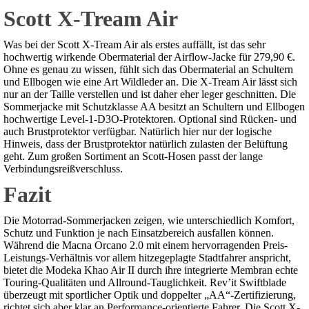
Scott X-Tream Air
Was bei der Scott X-Tream Air als erstes auffällt, ist das sehr
hochwertig wirkende Obermaterial der Airflow-Jacke für 279,90 €.
Ohne es genau zu wissen, fühlt sich das Obermaterial an Schultern
und Ellbogen wie eine Art Wildleder an. Die X-Tream Air lässt sich
nur an der Taille verstellen und ist daher eher leger geschnitten. Die
Sommerjacke mit Schutzklasse AA besitzt an Schultern und Ellbogen
hochwertige Level-1-D3O-Protektoren. Optional sind Rücken- und
auch Brustprotektor verfügbar. Natürlich hier nur der logische
Hinweis, dass der Brustprotektor natürlich zulasten der Belüftung
geht. Zum großen Sortiment an Scott-Hosen passt der lange
Verbindungsreißverschluss.
Fazit
Die Motorrad-Sommerjacken zeigen, wie unterschiedlich Komfort,
Schutz und Funktion je nach Einsatzbereich ausfallen können.
Während die Macna Orcano 2.0 mit einem hervorragenden Preis-
Leistungs-Verhältnis vor allem hitzegeplagte Stadtfahrer anspricht,
bietet die Modeka Khao Air II durch ihre integrierte Membran echte
Touring-Qualitäten und Allround-Tauglichkeit. Rev’it Swiftblade
überzeugt mit sportlicher Optik und doppelter „AA“-Zertifizierung,
richtet sich aber klar an Performance-orientierte Fahrer. Die Scott X-