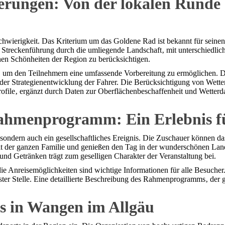
erungen: Von der lokalen Runde 
hwierigkeit. Das Kriterium um das Goldene Rad ist bekannt für seine
e Streckenführung durch die umliegende Landschaft‚ mit unterschiedlic
chen Schönheiten der Region zu berücksichtigen.
cht‚ um den Teilnehmern eine umfassende Vorbereitung zu ermöglichen. 
i der Strategienentwicklung der Fahrer. Die Berücksichtigung von Wett
profile‚ ergänzt durch Daten zur Oberflächenbeschaffenheit und Wetter
hmenprogramm: Ein Erlebnis für
 sondern auch ein gesellschaftliches Ereignis. Die Zuschauer können d
t der ganzen Familie und genießen den Tag in der wunderschönen Land
nd Getränken trägt zum geselligen Charakter der Veranstaltung bei.
 Anreisemöglichkeiten sind wichtige Informationen für alle Besucher.
erster Stelle. Eine detaillierte Beschreibung des Rahmenprogramms‚ de
s in Wangen im Allgäu