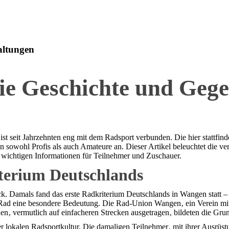
altungen
n die Geschichte und Ge
t seit Jahrzehnten eng mit dem Radsport verbunden. Die hier stattfin
n sowohl Profis als auch Amateure an. Dieser Artikel beleuchtet die ve
d wichtigen Informationen für Teilnehmer und Zuschauer.
iterium Deutschlands
k. Damals fand das erste Radkriterium Deutschlands in Wangen statt – 
 Rad eine besondere Bedeutung. Die Rad-Union Wangen‚ ein Verein mit 
nen‚ vermutlich auf einfacheren Strecken ausgetragen‚ bildeten die Gr
r lokalen Radsportkultur. Die damaligen Teilnehmer‚ mit ihrer Ausrüst