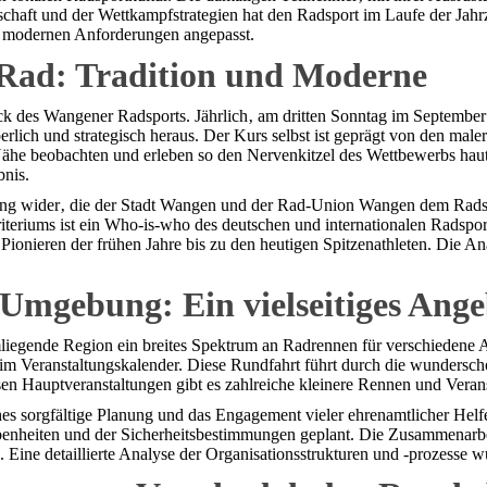
chaft und der Wettkampfstrategien hat den Radsport im Laufe der Jahrz
en modernen Anforderungen angepasst.
Rad: Tradition und Moderne
 des Wangener Radsports. Jährlich‚ am dritten Sonntag im September‚ 
perlich und strategisch heraus. Der Kurs selbst ist geprägt von den ma
Nähe beobachten und erleben so den Nervenkitzel des Wettbewerbs hau
nis.
zung wider‚ die der Stadt Wangen und der Rad-Union Wangen dem Radsp
 Kriteriums ist ein Who-is-who des deutschen und internationalen Rads
nieren der frühen Jahre bis zu den heutigen Spitzenathleten. Die Anal
Umgebung: Ein vielseitiges Ange
gende Region ein breites Spektrum an Radrennen für verschiedene Alt
ght im Veranstaltungskalender. Diese Rundfahrt führt durch die wunder
en Hauptveranstaltungen gibt es zahlreiche kleinere Rennen und Verans
 sorgfältige Planung und das Engagement vieler ehrenamtlicher Helfer e
ebenheiten und der Sicherheitsbestimmungen geplant. Die Zusammenarb
n. Eine detaillierte Analyse der Organisationsstrukturen und -prozesse 