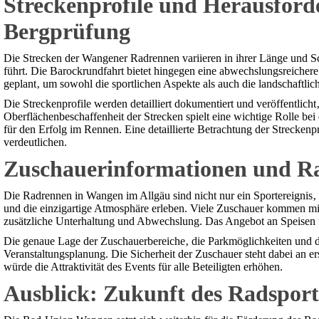
Streckenprofile und Herausford
Bergprüfung
Die Strecken der Wangener Radrennen variieren in ihrer Länge und Sc
führt. Die Barockrundfahrt bietet hingegen eine abwechslungsreicher
geplant‚ um sowohl die sportlichen Aspekte als auch die landschaftli
Die Streckenprofile werden detailliert dokumentiert und veröffentli
Oberflächenbeschaffenheit der Strecken spielt eine wichtige Rolle be
für den Erfolg im Rennen. Eine detaillierte Betrachtung der Strecken
verdeutlichen.
Zuschauerinformationen und Ra
Die Radrennen in Wangen im Allgäu sind nicht nur ein Sportereignis‚
und die einzigartige Atmosphäre erleben. Viele Zuschauer kommen mi
zusätzliche Unterhaltung und Abwechslung. Das Angebot an Speisen u
Die genaue Lage der Zuschauerbereiche‚ die Parkmöglichkeiten und die
Veranstaltungsplanung. Die Sicherheit der Zuschauer steht dabei an 
würde die Attraktivität des Events für alle Beteiligten erhöhen.
Ausblick: Zukunft des Radsport