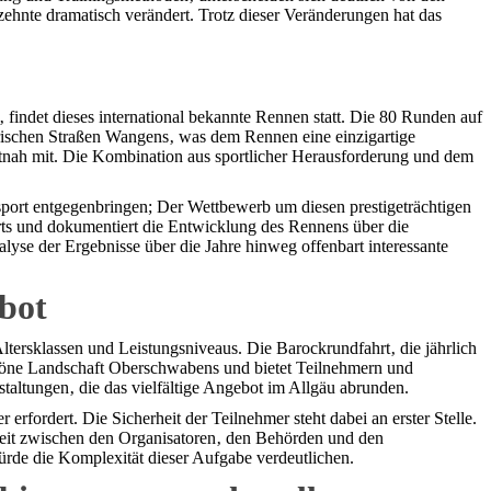
ehnte dramatisch verändert. Trotz dieser Veränderungen hat das
findet dieses international bekannte Rennen statt. Die 80 Runden auf
lerischen Straßen Wangens‚ was dem Rennen eine einzigartige
tnah mit. Die Kombination aus sportlicher Herausforderung und dem
ort entgegenbringen; Der Wettbewerb um diesen prestigeträchtigen
ports und dokumentiert die Entwicklung des Rennens über die
yse der Ergebnisse über die Jahre hinweg offenbart interessante
bot
ersklassen und Leistungsniveaus. Die Barockrundfahrt‚ die jährlich
schöne Landschaft Oberschwabens und bietet Teilnehmern und
taltungen‚ die das vielfältige Angebot im Allgäu abrunden.
rfordert. Die Sicherheit der Teilnehmer steht dabei an erster Stelle.
eit zwischen den Organisatoren‚ den Behörden und den
würde die Komplexität dieser Aufgabe verdeutlichen.