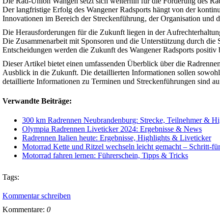
Die Rad-Union Wangen setzt sich weiterhin für die Förderung des Rads
Der langfristige Erfolg des Wangener Radsports hängt von der konti
Innovationen im Bereich der Streckenführung‚ der Organisation und d
Die Herausforderungen für die Zukunft liegen in der Aufrechterhaltu
Die Zusammenarbeit mit Sponsoren und die Unterstützung durch die St
Entscheidungen werden die Zukunft des Wangener Radsports positiv b
Dieser Artikel bietet einen umfassenden Überblick über die Radrennen
Ausblick in die Zukunft. Die detaillierten Informationen sollen sowoh
detaillierte Informationen zu Terminen und Streckenführungen sind au
Verwandte Beiträge:
300 km Radrennen Neubrandenburg: Strecke, Teilnehmer & Hi
Olympia Radrennen Liveticker 2024: Ergebnisse & News
Radrennen Italien heute: Ergebnisse, Highlights & Liveticker
Motorrad Kette und Ritzel wechseln leicht gemacht – Schritt-für
Motorrad fahren lernen: Führerschein, Tipps & Tricks
Tags:
Kommentar schreiben
Kommentare:
0