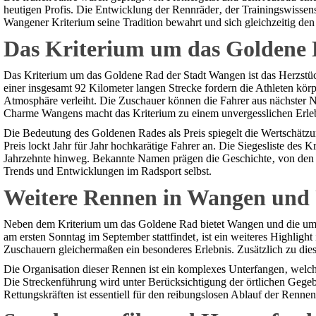
heutigen Profis. Die Entwicklung der Rennräder‚ der Trainingswissens
Wangener Kriterium seine Tradition bewahrt und sich gleichzeitig d
Das Kriterium um das Goldene 
Das Kriterium um das Goldene Rad der Stadt Wangen ist das Herzstück
einer insgesamt 92 Kilometer langen Strecke fordern die Athleten kör
Atmosphäre verleiht. Die Zuschauer können die Fahrer aus nächster 
Charme Wangens macht das Kriterium zu einem unvergesslichen Erleb
Die Bedeutung des Goldenen Rades als Preis spiegelt die Wertschät
Preis lockt Jahr für Jahr hochkarätige Fahrer an. Die Siegesliste des
Jahrzehnte hinweg. Bekannte Namen prägen die Geschichte‚ von den Pio
Trends und Entwicklungen im Radsport selbst.
Weitere Rennen in Wangen und 
Neben dem Kriterium um das Goldene Rad bietet Wangen und die umlie
am ersten Sonntag im September stattfindet‚ ist ein weiteres Highli
Zuschauern gleichermaßen ein besonderes Erlebnis. Zusätzlich zu dies
Die Organisation dieser Rennen ist ein komplexes Unterfangen‚ welches
Die Streckenführung wird unter Berücksichtigung der örtlichen Geg
Rettungskräften ist essentiell für den reibungslosen Ablauf der Renne