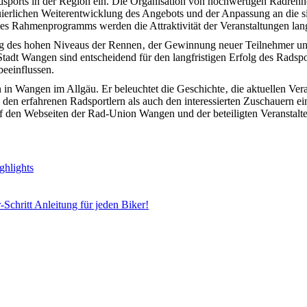
ports in der Region ein. Die Organisation von hochwertigen Radrennen 
nuierlichen Weiterentwicklung des Angebots und der Anpassung an die 
es Rahmenprogramms werden die Attraktivität der Veranstaltungen langf
ng des hohen Niveaus der Rennen‚ der Gewinnung neuer Teilnehmer und 
adt Wangen sind entscheidend für den langfristigen Erfolg des Radspo
eeinflussen.
 in Wangen im Allgäu. Er beleuchtet die Geschichte‚ die aktuellen Ver
l den erfahrenen Radsportlern als auch den interessierten Zuschauern e
f den Webseiten der Rad-Union Wangen und der beteiligten Veranstalte
ghlights
-Schritt Anleitung für jeden Biker!