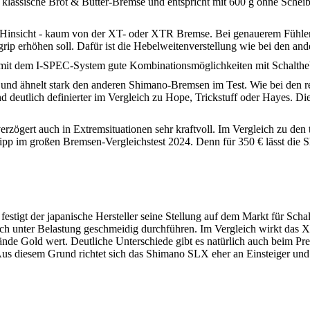
s klassische Brot & Butter-Bremse und entspricht mit 600 g ohne Sche
icher Hinsicht - kaum von der XT- oder XTR Bremse. Bei genauerem Füh
rip erhöhen soll. Dafür ist die Hebelweitenverstellung wie bei den a
t dem I-SPEC-System gute Kombinationsmöglichkeiten mit Schalthebe
d ähnelt stark den anderen Shimano-Bremsen im Test. Wie bei den rest
 deutlich definierter im Vergleich zu Hope, Trickstuff oder Hayes. Di
zögert auch in Extremsituationen sehr kraftvoll. Im Vergleich zu de
pp im großen Bremsen-Vergleichstest 2024. Denn für 350 € lässt die
tigt der japanische Hersteller seine Stellung auf dem Markt für Scha
 unter Belastung geschmeidig durchführen. Im Vergleich wirkt das XT
ände Gold wert. Deutliche Unterschiede gibt es natürlich auch beim Pre
us diesem Grund richtet sich das Shimano SLX eher an Einsteiger und