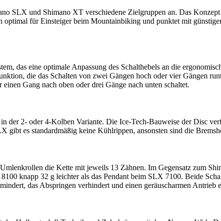
himano SLX und Shimano XT verschiedene Zielgruppen an. Das Konzept d
 optimal für Einsteiger beim Mountainbiking und punktet mit günstigere
tem, das eine optimale Anpassung des Schalthebels an die ergonomisc
Funktion, die das Schalten von zwei Gängen hoch oder vier Gängen run
der einen Gang nach oben oder drei Gänge nach unten schaltet.
n der 2- oder 4-Kolben Variante. Die Ice-Tech-Bauweise der Disc ver
gibt es standardmäßig keine Kühlrippen, ansonsten sind die Bremshe
mlenkrollen die Kette mit jeweils 13 Zähnen. Im Gegensatz zum Sh
rk 8100 knapp 32 g leichter als das Pendant beim SLX 7100. Beide Sc
vermindert, das Abspringen verhindert und einen geräuscharmen Antrieb 