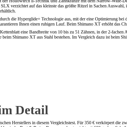
it der Hollowtech ll-Technik und Zahnkränze mit dem Narrow-Wide-De
SLX verzichtet auf das kleinste das größte Ritzel in Sachen Auswahl, 
hältlich.
durch die Hyperglide+ Technologie aus, mit der eine Optimierung bei d
garantieren Ihnen einen ruhigen Lauf. Beim Shimano XT erhöht das Chr
Kettenblatt eine Bandbreite von 10 bis zu 51 Zähnen, in der 2-fachen 
beim Shimano XT aus Stahl bestehen. Im Vergleich dazu ist beim Shim
m Detail
hen Herstellers in diesem Vergleichstest. Für 350 € verkörpert die zw