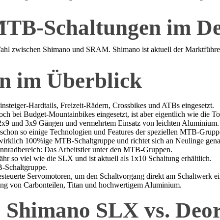
TB-Schaltungen im De
Wahl zwischen Shimano und SRAM. Shimano ist aktuell der Marktführer 
n im Überblick
nsteiger-Hardtails, Freizeit-Rädern, Crossbikes und ATBs eingesetzt.
h bei Budget-Mountainbikes eingesetzt, ist aber eigentlich wie die Tou
t 2x9 und 3x9 Gängen und vermehrtem Einsatz von leichten Aluminium.
 schon so einige Technologien und Features der speziellen MTB-Grup
 wirklich 100%ige MTB-Schaltgruppe und richtet sich an Neulinge gena
nnradbereich: Das Arbeitstier unter den MTB-Gruppen.
r so viel wie die SLX und ist aktuell als 1x10 Schaltung erhältlich.
B-Schaltgruppe.
esteuerte Servomotoren, um den Schaltvorgang direkt am Schaltwerk ei
ung von Carbonteilen, Titan und hochwertigem Aluminium.
ch: Shimano SLX vs. Deo