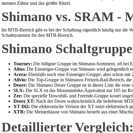
meisten Zähne und das größte Ritzel.
Shimano vs. SRAM - M
Im MTB-Bereich gibt es bei der Schaltung eigentlich häufig nur die 
Schaltsystemen für den MTB-Bereich.
Shimano Schaltgruppe
Tourney:
Die billigste Gruppe im Shimano-Sortiment, oft bei Ei
Altus:
Die Einsteiger-Gruppe von Shimano wird gelegentlich noc
Acera:
Ebenfalls noch eine Einsteiger-Gruppe, aber schon mi
Alivio:
Die Top-Gruppe in Shimanos Freizeit-Rad-Bereich, die
Deore:
Die Shimano Deore Gruppe ist in dieser Liste die erste
SLX:
Die SLX ist das Mountainbike-Äquivalent zur 105 im Re
Zee:
Die spezielle Downhill- und Freeride-Gruppe kostet ungefäh
Deore XT:
Nach der Deore wahrscheinlich die beliebteste MT
XT Di2:
Die elektronische Version der XT nutzt elektronisch g
XTR:
Die Meisterklasse von Shimano besteht aus einer Misch
Detaillierter Verglei