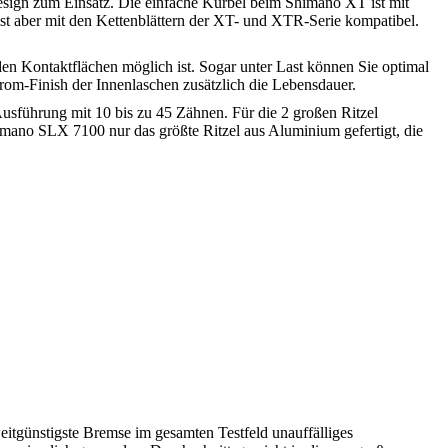
sign zum Einsatz. Die einfache Kurbel beim Shimano XT ist mit
ist aber mit den Kettenblättern der XT- und XTR-Serie kompatibel.
en Kontaktflächen möglich ist. Sogar unter Last können Sie optimal
om-Finish der Innenlaschen zusätzlich die Lebensdauer.
Ausführung mit 10 bis zu 45 Zähnen. Für die 2 großen Ritzel
ano SLX 7100 nur das größte Ritzel aus Aluminium gefertigt, die
eitgünstigste Bremse im gesamten Testfeld unauffälliges