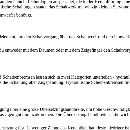
nten Clutch-Technologien ausgestattet, die in der Kettenführung ei
ische Schaltungen statten das Schaltwerk mit winzig kleinen Servomo
mwerfer benötigt.
ollelement, um den Schaltvorgang über das Schaltwerk und den Umwerfe
 du entweder mit dem Daumen oder mit dem Zeigefinger den Schaltvorgan
B Scheibenbremsen lassen sich in zwei Kategorien unterteilen - hydra
ie die Schaltung über Zugspannung. Hydraulische Scheibenbremsen fin
agung über eine große Übersetzungsbandbreite, um hohe Geschwindigke
ssagen gut durchzukommen. Die Übersetzungsbandbreite ist die wicht
.
setzung fest. Je weniger Zähne das Kettenblatt hat, desto niedriger ist