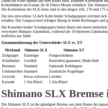
Damit die Kette optimal auf dem Ritzel führt, kommen Kurbelarme m
Kettenblättern im Format 28-36 Direct-Mount erhältlich. Die Shimano 
Die Kurbelarme der SLX-Serie sind in den längen 166, 170 und 175 er
Die neu entworfene 12-fach Kette beider Schaltgruppen zeichnet sich 
schalten. Die Gangwechsel erfolgen flüssig in beide Richtungen und 
Die Kassetten beider Schaltgruppen bieten Ihnen mit einem einfachen 
verwendet Shimano Aluminium, während die 10 kleineren Zahnkränze 
restlichen aus Stahl.
Zusammenfassung der Unterschiede: SLX vs. XT
Merkmal
Shimano SLX
Shimano XT
Zielgruppe
Einsteiger
Fortgeschrittene
Schalthebel
Geriffelt
Rutschfest gummiert, Multi-Shift
Bremsen
Standard
Optionale Kühlrippen
Umlenkrollen
Standard
Zusätzliche Kugellager
Gewicht
Etwas schwerer
Leichter
Kassette
1 Alu-Ritzel
2 Alu-Ritzel
Shimano SLX Bremse i
Die Shimano SLX ist die günstigste Bremse aus dem Hause des japanisc