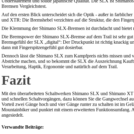
Understatement und solide japanische Qualität. Die SLX ist Shimano
Bremsen Vergleichstest.
Auf den ersten Blick unterscheidet sich die Optik - außer in farbl
und XTR: Die Bremshebel verzichten auf die Struktur, die den Fingerg
Die Klemmung der Shimano SLX-Bremsen ist durchdacht und bietet mi
Die Bremspower der Shimano SLX-Bremse auf dem Trail ist sehr gut un
Bremsgefühl der SLX „digital“: Der Druckpunkt ist richtig knackig und
dann mit Fingerspitzengefühl gut dosierbar.
Dennoch lässt die Shimano SLX zum Kampfpreis nichts missen und ver
Abstriche machen, und so bekommt die SLX die Auszeichnung Kaufti
Verarbeitung, Haptik, Ergonomie und natürlich auf dem Trail.
Fazit
Mit den überarbeiteten Schaltwerken Shimano SLX und Shimano XT fes
und schnellen Schaltvorgängen, dazu können Sie die Gangwechsel auch
Vorteil zwei Gänge hoch und vier Gänge runter zu schalten ist im Gel
Mountainbiker und punktet mit einem erweiterten Funktionsumfang. A
angesiedelt.
Verwandte Beiträge: