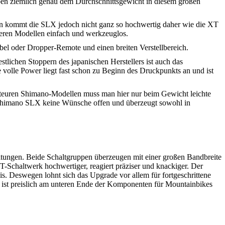
iben ziemlich genau dem Durchschnittsgewicht in diesem großen
len kommt die SLX jedoch nicht ganz so hochwertig daher wie die XT
nderen Modellen einfach und werkzeuglos.
l oder Dropper-Remote und einen breiten Verstellbereich.
lichen Stoppern des japanischen Herstellers ist auch das
e volle Power liegt fast schon zu Beginn des Druckpunkts an und ist
n teuren Shimano-Modellen muss man hier nur beim Gewicht leichte
 Shimano SLX keine Wünsche offen und überzeugt sowohl in
ltungen. Beide Schaltgruppen überzeugen mit einer großen Bandbreite
-Schaltwerk hochwertiger, reagiert präziser und knackiger. Der
is. Deswegen lohnt sich das Upgrade vor allem für fortgeschrittene
 ist preislich am unteren Ende der Komponenten für Mountainbikes