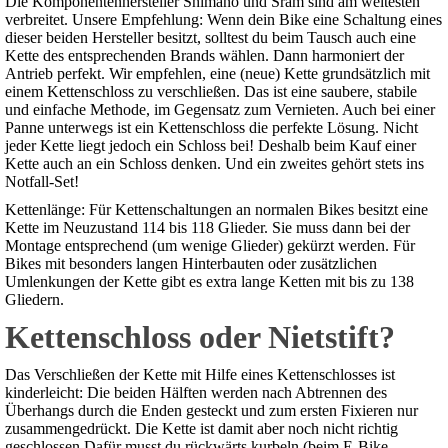
Die Komponentenhersteller Shimano und Sram sind am weitesten
verbreitet. Unsere Empfehlung: Wenn dein Bike eine Schaltung eines
dieser beiden Hersteller besitzt, solltest du beim Tausch auch eine
Kette des entsprechenden Brands wählen. Dann harmoniert der
Antrieb perfekt. Wir empfehlen, eine (neue) Kette grundsätzlich mit
einem Kettenschloss zu verschließen. Das ist eine saubere, stabile
und einfache Methode, im Gegensatz zum Vernieten. Auch bei einer
Panne unterwegs ist ein Kettenschloss die perfekte Lösung. Nicht
jeder Kette liegt jedoch ein Schloss bei! Deshalb beim Kauf einer
Kette auch an ein Schloss denken. Und ein zweites gehört stets ins
Notfall-Set!
Kettenlänge: Für Kettenschaltungen an normalen Bikes besitzt eine
Kette im Neuzustand 114 bis 118 Glieder. Sie muss dann bei der
Montage entsprechend (um wenige Glieder) gekürzt werden. Für
Bikes mit besonders langen Hinterbauten oder zusätzlichen
Umlenkungen der Kette gibt es extra lange Ketten mit bis zu 138
Gliedern.
Kettenschloss oder Nietstift?
Das Verschließen der Kette mit Hilfe eines Kettenschlosses ist
kinderleicht: Die beiden Hälften werden nach Abtrennen des
Überhangs durch die Enden gesteckt und zum ersten Fixieren nur
zusammengedrückt. Die Kette ist damit aber noch nicht richtig
geschlossen Dafür musst du rückwärts kurbeln (beim E-Bike