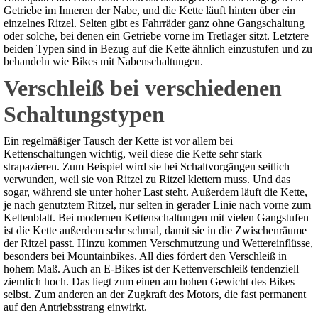
Getriebe im Inneren der Nabe, und die Kette läuft hinten über ein
einzelnes Ritzel. Selten gibt es Fahrräder ganz ohne Gangschaltung
oder solche, bei denen ein Getriebe vorne im Tretlager sitzt. Letztere
beiden Typen sind in Bezug auf die Kette ähnlich einzustufen und zu
behandeln wie Bikes mit Nabenschaltungen.
Verschleiß bei verschiedenen
Schaltungstypen
Ein regelmäßiger Tausch der Kette ist vor allem bei
Kettenschaltungen wichtig, weil diese die Kette sehr stark
strapazieren. Zum Beispiel wird sie bei Schaltvorgängen seitlich
verwunden, weil sie von Ritzel zu Ritzel klettern muss. Und das
sogar, während sie unter hoher Last steht. Außerdem läuft die Kette,
je nach genutztem Ritzel, nur selten in gerader Linie nach vorne zum
Kettenblatt. Bei modernen Kettenschaltungen mit vielen Gangstufen
ist die Kette außerdem sehr schmal, damit sie in die Zwischenräume
der Ritzel passt. Hinzu kommen Verschmutzung und Wettereinflüsse,
besonders bei Mountainbikes. All dies fördert den Verschleiß in
hohem Maß. Auch an E-Bikes ist der Kettenverschleiß tendenziell
ziemlich hoch. Das liegt zum einen am hohen Gewicht des Bikes
selbst. Zum anderen an der Zugkraft des Motors, die fast permanent
auf den Antriebsstrang einwirkt.