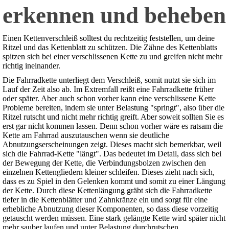
erkennen und beheben
Einen Kettenverschleiß solltest du rechtzeitig feststellen, um deine
Ritzel und das Kettenblatt zu schützen. Die Zähne des Kettenblatts
spitzen sich bei einer verschlissenen Kette zu und greifen nicht mehr
richtig ineinander.
Die Fahrradkette unterliegt dem Verschleiß, somit nutzt sie sich im
Lauf der Zeit also ab. Im Extremfall reißt eine Fahrradkette früher
oder später. Aber auch schon vorher kann eine verschlissene Kette
Probleme bereiten, indem sie unter Belastung "springt", also über die
Ritzel rutscht und nicht mehr richtig greift. Aber soweit sollten Sie es
erst gar nicht kommen lassen. Denn schon vorher wäre es ratsam die
Kette am Fahrrad auszutauschen wenn sie deutliche
Abnutzungserscheinungen zeigt. Dieses macht sich bemerkbar, weil
sich die Fahrrad-Kette "längt". Das bedeutet im Detail, dass sich bei
der Bewegung der Kette, die Verbindungsbolzen zwischen den
einzelnen Kettengliedern kleiner schleifen. Dieses zieht nach sich,
dass es zu Spiel in den Gelenken kommt und somit zu einer Längung
der Kette. Durch diese Kettenlängung gräbt sich die Fahrradkette
tiefer in die Kettenblätter und Zahnkränze ein und sorgt für eine
erhebliche Abnutzung dieser Komponenten, so dass diese vorzeitig
getauscht werden müssen. Eine stark gelängte Kette wird später nicht
mehr sauber laufen und unter Belastung durchrutschen.