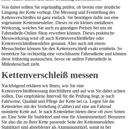
Von daher sollten Sie regelmäßig prüfen, ob bereits eine deutliche
Längung der Kette vorliegt. Die Messung und Feststellung des
Kettenverschleißes ist ganz einfach. Sie benötigen dafür nur eine
sogenannte Kettenmesslehre. Dieses ist ein kleines metallenes
Werkzeug, welches Sie auch zu günstigen Preisen bei uns im
Fahrradteile-Online Shop erwerben können. Dieses praktische
Messwerkzeug wird oft auch Kettenverschleißlehre oder
Kettenverschleißmesslehre genannt. Aber auch mit einem
Messschieber können Sie den Kettenverschleiß exakt ermitteln. So
bemerken Sie rechtzeitig eine verschlissene Fahrradkette und können
diese frühzeitig austauschen, bevor sie andere Fahrradteile in
Mitleidenschaft zieht.
Kettenverschleiß messen
Nachfolgend erklären wir Ihnen, wie Sie eine
Kettenverschleißmessung durchführen und auf was Sie dabei achten
sollten. Das empfohlene Intervall für die Prüfung liegt, je nach
Fahrweise, Qualität und Pflege der Kette bei ca. Legen Sie die
Kettenlehre mit der Vertiefung (Caliber) auf eine am Fahrrad
montierte Kette auf. Je nach Kettenlehre bieten diese oft zwei Seiten
an: Eine Seite für Stahlritzel und eine für Aluminiumritzel. Benutzen
Sie also die zu Ihrer Kette passende Seite der Kettenmesslehre.
Stahlritzel sind abriebfester als Aluminiumritzel, somit ist bei