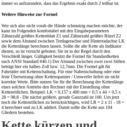
immer so aufzurunden, dass das Ergebnis exakt durch 2 teilbar ist.
Weitere Hinweise zur Formel
Wer sich also nicht vorab die Hände schmutzig machen möchte, der
kann im Folgenden komfortabel mit den Eingabeparametern
Zähnezahl größtes Kettenblatt Z1 und Zähnezahl größtes Ritzel Z2
sowie dem Abstand zwischen Tretlagerachse und Hinterradachse LK
die Kettenlänge berechnen lassen. Sollte die alte Kette als Indikator
dienen, so ist vorsicht geboten: Sie ist in der Regel durch den
Verschleiß länger. Gültigkeit besitzt die Formel für Standardketten
nach ANSI Standard #40.1) Der Abstand zwischen zwei zwei Stiften
beträgt hier ein halbes Zoll bzw. 12,7mm. Die Formel gilt für
Fahrräder mit Kettenschaltung. Für eine Nabenschaltung oder eine
feste Übersetzung ohne Kettenspanner / Umwerfer liefert sie nicht
korrekte Werte. Bitte nutzen Sie für die Berechnung der Kettenlänge
eines solchen Antriebs den Rechner mit der Einstellung ohne
Kettenröllchen. Beispiel: LK = 0,157 x 400 mm + 0,5 x 44 + 0,5 x
28 = 98,8 - Die nächst größere, gerade Ganzzahl ist 100. Um jetzt
noch die Kettenröllchen zu berücksichtigen, wird LR = 2 x 11 - 18 =
4 berechnet und zu LK addiert. Damit sollte die Kette aus 104
Gliedern bestehen.
Kette kürzen und