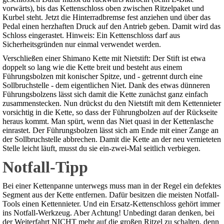
vorwärts), bis das Kettenschloss oben zwischen Ritzelpaket und
Kurbel steht. Jetzt die Hinterradbremse fest anziehen und über das
Pedal einen herzhaften Druck auf den Antrieb geben. Damit wird das
Schloss eingerastet. Hinweis: Ein Kettenschloss darf aus
Sicherheitsgründen nur einmal verwendet werden.
Verschließen einer Shimano Kette mit Nietstift: Der Stift ist etwa
doppelt so lang wie die Kette breit und besteht aus einem
Führungsbolzen mit konischer Spitze, und - getrennt durch eine
Sollbruchstelle - dem eigentlichen Niet. Dank des etwas dünneren
Führungsbolzens lässt sich damit die Kette zunächst ganz einfach
zusammenstecken. Nun drückst du den Nietstift mit dem Kettennieter
vorsichtig in die Kette, so dass der Führungbolzen auf der Rückseite
heraus kommt. Man spürt, wenn das Niet quasi in der Kettenlasche
einrastet. Der Führungsbolzen lässt sich am Ende mit einer Zange an
der Sollbruchstelle abbrechen. Damit die Kette an der neu vernieteten
Stelle leicht läuft, musst du sie ein-zwei-Mal seitlich verbiegen.
Notfall-Tipp
Bei einer Kettenpanne unterwegs muss man in der Regel ein defektes
Segment aus der Kette entfernen. Dafür besitzen die meisten Notfall-
Tools einen Kettennieter. Und ein Ersatz-Kettenschloss gehört immer
ins Notfall-Werkzeug. Aber Achtung! Unbedingt daran denken, bei
der Weiterfahrt NICHT mehr auf die großen Ritzel zu schalten, denn