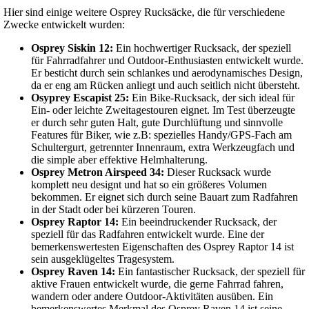
Hier sind einige weitere Osprey Rucksäcke, die für verschiedene
Zwecke entwickelt wurden:
Osprey Siskin 12:
Ein hochwertiger Rucksack, der speziell
für Fahrradfahrer und Outdoor-Enthusiasten entwickelt wurde.
Er besticht durch sein schlankes und aerodynamisches Design,
da er eng am Rücken anliegt und auch seitlich nicht übersteht.
Osyprey Escapist 25:
Ein Bike-Rucksack, der sich ideal für
Ein- oder leichte Zweitagestouren eignet. Im Test überzeugte
er durch sehr guten Halt, gute Durchlüftung und sinnvolle
Features für Biker, wie z.B: spezielles Handy/GPS-Fach am
Schultergurt, getrennter Innenraum, extra Werkzeugfach und
die simple aber effektive Helmhalterung.
Osprey Metron Airspeed 34:
Dieser Rucksack wurde
komplett neu designt und hat so ein größeres Volumen
bekommen. Er eignet sich durch seine Bauart zum Radfahren
in der Stadt oder bei kürzeren Touren.
Osprey Raptor 14:
Ein beeindruckender Rucksack, der
speziell für das Radfahren entwickelt wurde. Eine der
bemerkenswertesten Eigenschaften des Osprey Raptor 14 ist
sein ausgeklügeltes Tragesystem.
Osprey Raven 14:
Ein fantastischer Rucksack, der speziell für
aktive Frauen entwickelt wurde, die gerne Fahrrad fahren,
wandern oder andere Outdoor-Aktivitäten ausüben. Ein
bemerkenswertes Merkmal des Osprey Raven 14 ist seine