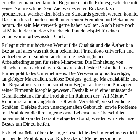
er selbst gebrauchen konnte. Begonnen hat die Erfolgsgeschichte mit
seiner Nähmaschine. Sein Ziel war es einen Rucksack zu
produzieren, welcher den höchsten Standards gerecht werden konnte.
Das sprach sich auch schnell unter seinen Freunden und Bekannten
herum, die sein Meisterwerk gerne haben wollten. Auch heute noch
ist Mike in der Outdoor-Brache ein Paradebeispiel für einen
verantwortungsbewussten Chef.
Er legt nicht nur höchsten Wert auf die Qualität und die Ästhetik in
Bezug auf alles was mit dem bekannten Firmenlogo entworfen und
vertrieben wird, sondern auch auf die bestmöglichen
Arbeitsbedingungen für seine Mitarbeiter. Die Einhaltung von
ethischen und nachhaltigen Standards sind fester Bestandteil in der
Firmenpolitik des Unternehmens. Die Verwendung hochwertiger,
langlebiger Materialien, zeitlose Designs, geringe Materialabfälle und
der Reparaturservice sind somit von Beginn an logische Prinzipien
seiner Firmenphilosophie gewesen. Deshalb wird eine umfassende
Garantieleistung für alle Produkte im Rahmen der “All Mighty”
Rundum-Garantie angeboten. Obwohl Verschleiß, versehentliche
Schäden, Defekte durch unsachgemäßen Gebrauch, sowie Probleme
mit Produkten die ihre angemessene Lebensdauer überschritten
haben nicht von der Garantie abgedeckt sind, werden wir stets unser
Bestes tun Dir zu helfen.
Es blieb natürlich über die lange Geschichte des Unternehmens nicht
nur bei der Produktion von Rucksäcken. “Meine persönliche