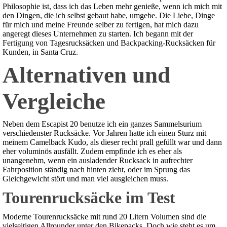
Philosophie ist, dass ich das Leben mehr genieße, wenn ich mich mit
den Dingen, die ich selbst gebaut habe, umgebe. Die Liebe, Dinge
für mich und meine Freunde selber zu fertigen, hat mich dazu
angeregt dieses Unternehmen zu starten. Ich begann mit der
Fertigung von Tagesrucksäcken und Backpacking-Rucksäcken für
Kunden, in Santa Cruz.
Alternativen und
Vergleiche
Neben dem Escapist 20 benutze ich ein ganzes Sammelsurium
verschiedenster Rucksäcke. Vor Jahren hatte ich einen Sturz mit
meinem Camelback Kudo, als dieser recht prall gefüllt war und dann
eher voluminös ausfällt. Zudem empfinde ich es eher als
unangenehm, wenn ein ausladender Rucksack in aufrechter
Fahrposition ständig nach hinten zieht, oder im Sprung das
Gleichgewicht stört und man viel ausgleichen muss.
Tourenrucksäcke im Test
Moderne Tourenrucksäcke mit rund 20 Litern Volumen sind die
vielseitigen Allrounder unter den Bikepacks. Doch wie steht es um