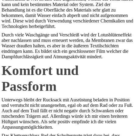
kann und kein bestimmtes Material oder System. Ziel der
Behandlung ist es die Oberfläche des Materials sehr glatt zu
bekommen, damit Wasser einfach abperlt und nicht aufgenommen
wird. Diese wird durch Verwendung verschiedener Chemikalien und
Technologien herbeigeführt.
Durch viele Waschgänge und Verschleiß wird der Lotusblüteneffekt
aber nachlassen und muss erneuert werden, da Membranen zwar das
Wasser draußen halten, es aber in die äußeren Textilschichten
eindringen kann. Es bildet sich ein geschlossener Film welcher die
Dampfdurchlässigkeit und Atmungsaktivität mindert.
Komfort und
Passform
Unterwegs bleibt der Rucksack mit Ausrüstung beladen in Position
und verrutscht nicht unangenehm, egal ob auf dem Rad oder zu Fuß.
Auch auf dem Trail fällt er nicht negativ durch Schwanken oder
rutschenden Trägern auf. Allerdings würde ich mir einen breiteren
Hüftgurt wünschen. Als sehr positiv empfinde ich die vielen
Anpassungsmöglichkeiten.
Das Klettverschluss-Pad der Schultergurte trägt dazu bei, dass