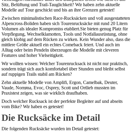
Sitz, Belüftung und Trail-Tauglichkeit? Wir haben zehn aktuelle
Modelle auf Tour geschickt und bis an ihre Grenzen getestet!
Zwischen minimalistischen Race-Rucksäcken und voll ausgestatteten
Alpencross-Boliden haben sich Tourenrucksäcke mit rund 20 Litern
Volumen als idealer Kompromiss etabliert.Sie bieten genug Platz für
Verpflegung, Wechselklamotten, Tools und Notfallausrüstung, ohne
gleich klobig auf dem Rücken zu wirken. Kein Wunder also, dass die
mittlere Größe aktuell ein echtes Comeback feiert. Und auch im
Alltag oder beim Pendeln überzeugen die Modelle mit cleveren
Features und hoher Vielseitigkeit.
Wir wollten wissen: Welcher Tourenrucksack ist nicht nur praktisch,
sondern trägt sich auch komfortabel über Stunden und bleibt selbst
auf ruppigen Trails stabil am Rücken?
Zehn aktuelle Modelle von Amplifi, Ergon, Camelbak, Deuter,
Vaude, Norrøna, Evoc, Osprey, Scott und Ortlieb mussten im
Praxistest zeigen, was sie wirklich draufhaben.
Doch welcher Rucksack ist der perfekte Begleiter auf und abseits
vom Bike? Wir haben es getestet!
Die Rucksäcke im Detail
Die folgenden Rucksäcke wurden im Detail getestet: