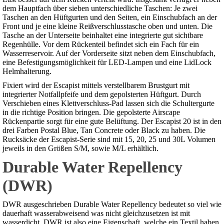
dem Hauptfach über sieben unterschiedliche Taschen: Je zwei
Taschen an den Hüftgurten und den Seiten, ein Einschubfach an der
Front und je eine kleine Reißverschlusstasche oben und unten. Die
Tasche an der Unterseite beinhaltet eine integrierte gut sichtbare
Regenhülle. Vor dem Rückenteil befindet sich ein Fach für ein
Wasserreservoir. Auf der Vorderseite sitzt neben dem Einschubfach,
eine Befestigungsmöglichkeit für LED-Lampen und eine LidLock
Helmhalterung.
Fixiert wird der Escapist mittels verstellbarem Brustgurt mit
integrierter Notfallpfeife und dem gepolsterten Hüftgurt. Durch
Verschieben eines Klettverschluss-Pad lassen sich die Schultergurte
in die richtige Position bringen. Die gepolsterte Airscape
Rückenpartie sorgt für eine gute Belüftung. Der Escapist 20 ist in den
drei Farben Postal Blue, Tan Concrete oder Black zu haben. Die
Rucksäcke der Escapist-Serie sind mit 15, 20, 25 und 30L Volumen
jeweils in den Größen S/M, sowie M/L erhältlich.
Durable Water Repellency
(DWR)
DWR ausgeschrieben Durable Water Repellency bedeutet so viel wie
dauerhaft wasserabweisend was nicht gleichzusetzen ist mit
wasserdicht. DWR ist also eine Eigenschaft, welche ein Textil haben