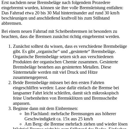
Erst nachdem neue Bremsbeläge nach folgendem Prozedere
eingebremst wurden, können sie ihre volle Bremsleistung entfalten:
Das Fahrrad etwa 20 bis 30 Mal hintereinander auf rund 30 km/h
beschleunigen und anschließend kraftvoll bis zum Stillstand
abbremsen.
Bei einem neuen Fahrrad mit Scheibenbremsen ist besonders zu
beachten, dass die Bremsen zunächst richtig eingebremst werden.
Zunächst solltest du wissen, dass es verschiedene Bremsbeläge
gibt. Es gibt „organische“ und „gesinterte“ Bremsbeläge.
Organische Bremsbeläge setzen sich aus verschiedenen
Produkten der organischen Chemie zusammen. Gesinterte
Bremsbeläge bestehen aus gesinterten Metallen. Diese
Sintermetalle werden mit viel Druck und Hitze
zusammengepresst.
Beide Bremsbeläge müssen bei den ersten Fahrten
eingeschliffen werden: Lasse dafür einfach die Bremse bei
langsamer Fahrt leicht schleifen, damit sich mikroskopisch
feine Unebenheiten von Bremsklötzen und Bremsscheibe
anpassen.
Beginne dann mit dem Einbremsen:
Im Flachland: mehrfache Bremsungen aus höherer
Geschwindigkeit ca. 15x aus 25 km/h
Am Berg: die Bremse mehrfach ziehen und wieder lösen