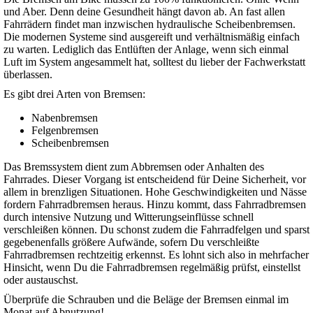
und Aber. Denn deine Gesundheit hängt davon ab. An fast allen
Fahrrädern findet man inzwischen hydraulische Scheibenbremsen.
Die modernen Systeme sind ausgereift und verhältnismäßig einfach
zu warten. Lediglich das Entlüften der Anlage, wenn sich einmal
Luft im System angesammelt hat, solltest du lieber der Fachwerkstatt
überlassen.
Es gibt drei Arten von Bremsen:
Nabenbremsen
Felgenbremsen
Scheibenbremsen
Das Bremssystem dient zum Abbremsen oder Anhalten des
Fahrrades. Dieser Vorgang ist entscheidend für Deine Sicherheit, vor
allem in brenzligen Situationen. Hohe Geschwindigkeiten und Nässe
fordern Fahrradbremsen heraus. Hinzu kommt, dass Fahrradbremsen
durch intensive Nutzung und Witterungseinflüsse schnell
verschleißen können. Du schonst zudem die Fahrradfelgen und sparst
gegebenenfalls größere Aufwände, sofern Du verschleißte
Fahrradbremsen rechtzeitig erkennst. Es lohnt sich also in mehrfacher
Hinsicht, wenn Du die Fahrradbremsen regelmäßig prüfst, einstellst
oder austauschst.
Überprüfe die Schrauben und die Beläge der Bremsen einmal im
Monat auf Abnutzung!