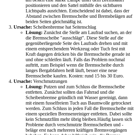
positionieren und den Sattel mithilfe des sichtbaren
Lichtspalts ausrichten. Entscheidend ist dabei, dass der
Abstand zwischen Bremsscheibe und Bremsbelägen auf
beiden Seiten gleichmäßig ist.
Ursache:
Scheibenbremse hat Seitenschlag
Lösung:
Zunächst die Stelle am Laufrad suchen, an der
die Bremsscheibe "ausschlägt". Diese Stelle auf die
gegenüberliegende Seite des Laufrads drehen und mit
einem entsprechendem Werkzeug oder Tuch fest mit
Kraft dagegen drücken bis die Bremsscheibe gerade ist
und ohne schleifen läuft. Falls das Problem nochmal
auftritt, zum Beispiel wenn die Bremsscheibe durch
langes Bergabfahren heiß läuft, besser eine neue
Bremsscheibe kaufen. Kosten: rund 15 bis 30 Euro.
Ursache:
Verschmutzungen
Lösung:
Putzen und zum Schluss die Bremsscheibe
entfetten. Zunächst sollten das Fahrrad und die
Scheibenbremse gründlich mit Wasser gereinigt, dann
mit einem fusselfreiem Tuch aus Baumwolle getrocknet
werden. Zum Schluss in jeden Fall die Bremsscheibe mit
einem speziellen Bremsenreiniger entfetten. Dabei sollte
kein Schmutzfilm mehr übrig bleiben.Häufig lassen sich
Probleme durch verschmutzte Bremsscheiben und -
beläge erst nach mehreren kräftigen Bremsvorgängen