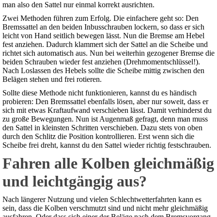
man also den Sattel nur einmal korrekt ausrichten.
Zwei Methoden führen zum Erfolg. Die einfachere geht so: Den
Bremssattel an den beiden Inbusschrauben lockern, so dass er sich
leicht von Hand seitlich bewegen lässt. Nun die Bremse am Hebel
fest anziehen. Dadurch klammert sich der Sattel an die Scheibe und
richtet sich automatisch aus. Nun bei weiterhin gezogener Bremse die
beiden Schrauben wieder fest anziehen (Drehmomentschlüssel!).
Nach Loslassen des Hebels sollte die Scheibe mittig zwischen den
Belägen stehen und frei rotieren.
Sollte diese Methode nicht funktionieren, kannst du es händisch
probieren: Den Bremssattel ebenfalls lösen, aber nur soweit, dass er
sich mit etwas Kraftaufwand verschieben lässt. Damit verhinderst du
zu große Bewegungen. Nun ist Augenmaß gefragt, denn man muss
den Sattel in kleinsten Schritten verschieben. Dazu stets von oben
durch den Schlitz die Position kontrollieren. Erst wenn sich die
Scheibe frei dreht, kannst du den Sattel wieder richtig festschrauben.
Fahren alle Kolben gleichmäßig
und leichtgängig aus?
Nach längerer Nutzung und vielen Schlechtwetterfahrten kann es
sein, dass die Kolben verschmutzt sind und nicht mehr gleichmäßig
ausfahren. Oder dass sich einer der Beläge nach dem Bremsvorgang