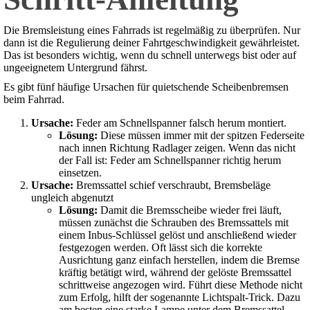
Die Bremsleistung eines Fahrrads ist regelmäßig zu überprüfen. Nur
dann ist die Regulierung deiner Fahrtgeschwindigkeit gewährleistet.
Das ist besonders wichtig, wenn du schnell unterwegs bist oder auf
ungeeignetem Untergrund fährst.
Es gibt fünf häufige Ursachen für quietschende Scheibenbremsen
beim Fahrrad.
Ursache:
Feder am Schnellspanner falsch herum montiert.
Lösung:
Diese müssen immer mit der spitzen Federseite
nach innen Richtung Radlager zeigen. Wenn das nicht
der Fall ist: Feder am Schnellspanner richtig herum
einsetzen.
Ursache:
Bremssattel schief verschraubt, Bremsbeläge
ungleich abgenutzt
Lösung:
Damit die Bremsscheibe wieder frei läuft,
müssen zunächst die Schrauben des Bremssattels mit
einem Inbus-Schlüssel gelöst und anschließend wieder
festgezogen werden. Oft lässt sich die korrekte
Ausrichtung ganz einfach herstellen, indem die Bremse
kräftig betätigt wird, während der gelöste Bremssattel
schrittweise angezogen wird. Führt diese Methode nicht
zum Erfolg, hilft der sogenannte Lichtspalt-Trick. Dazu
am besten eine starke Lampe unter dem Bremssattel