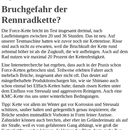
Bruchgefahr der
Rennradkette?
Die Force-Kette bricht im Test insgesamt dreimal, nach
Laufleistungen zwischen 20 und 36 Stunden. Das ist neu. Auf
unserer Testmaschine hatten wir zuvor noch nie Kettenrisse. Risse
sind auch nicht zu erwarten, weil die Bruchkraft der Kette rund
zehnmal höher ist als die Zugkraft, die wir aufbringen. Auch auf dem
Rad nutzen wir maximal 20 Prozent der Kettenfestigkeit.
Eine Internetrecherche hat ergeben, dass auch in der Praxis schon
Force-Ketten gebrochen sind. Teilweise erlebten Fahrer auch
mehrfach Brüche, insgesamt aber nicht oft. Das deutet auf
mängelbehaftete Produktionschargen hin, wie sie Shimano auch
schon einmal bei Elffach-Ketten hatte; damals rissen Ketten unter
dem Einfluss von Streusalz und aggressiven Reinigern. Auch eine
KMC-Kette riss uns unter winterlichen Bedingungen.
Tipp: Kette vor allem im Winter gut vor Korrosion und Streusalz
schützen, sauber halten und gelegentlich genau inspizieren; die
Brüche senden mutmaßlich Vorboten in Form feiner Anrisse.
Zahnräder können auch brechen, aber eher im Geländeeinsatz als auf
der Straße, weil es vom gefahrenen Gang abhängt, wie groß die