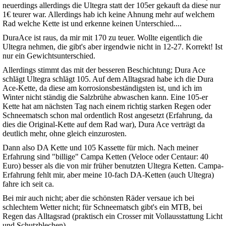
neuerdings allerdings die Ultegra statt der 105er gekauft da diese nur
1€ teurer war. Allerdings hab ich keine Ahnung mehr auf welchem
Rad welche Kette ist und erkenne keinen Unterschied....
DuraAce ist raus, da mir mit 170 zu teuer. Wollte eigentlich die
Ultegra nehmen, die gibt's aber irgendwie nicht in 12-27. Korrekt! Ist
nur ein Gewichtsunterschied.
Allerdings stimmt das mit der besseren Beschichtung; Dura Ace
schlägt Ultegra schlägt 105. Auf dem Alltagsrad habe ich die Dura
Ace-Kette, da diese am korrosionsbeständigsten ist, und ich im
Winter nicht ständig die Salzbrühe abwaschen kann. Eine 105-er
Kette hat am nächsten Tag nach einem richtig starken Regen oder
Schneematsch schon mal ordentlich Rost angesetzt (Erfahrung, da
dies die Original-Kette auf dem Rad war), Dura Ace verträgt da
deutlich mehr, ohne gleich einzurosten.
Dann also DA Kette und 105 Kassette für mich. Nach meiner
Erfahrung sind "billige" Campa Ketten (Veloce oder Centaur: 40
Euro) besser als die von mir früher benutzten Ultegra Ketten. Campa-
Erfahrung fehlt mir, aber meine 10-fach DA-Ketten (auch Ultegra)
fahre ich seit ca.
Bei mir auch nicht; aber die schönsten Räder versaue ich bei
schlechtem Wetter nicht; für Schneematsch gibt's ein MTB, bei
Regen das Alltagsrad (praktisch ein Crosser mit Vollausstattung Licht
und Schutzblechen).