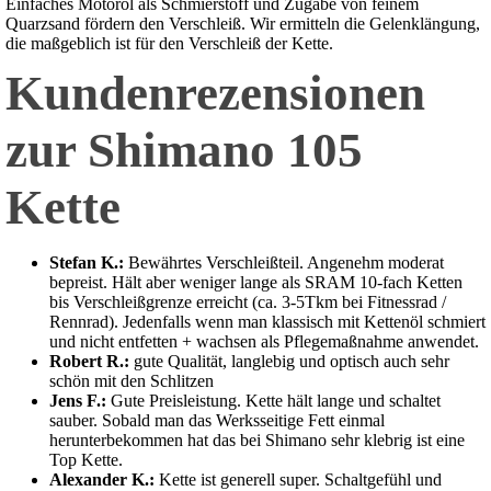
Einfaches Motoröl als Schmierstoff und Zugabe von feinem
Quarzsand fördern den Verschleiß. Wir ermitteln die Gelenklängung,
die maßgeblich ist für den Verschleiß der Kette.
Kundenrezensionen
zur Shimano 105
Kette
Stefan K.:
Bewährtes Verschleißteil. Angenehm moderat
bepreist. Hält aber weniger lange als SRAM 10-fach Ketten
bis Verschleißgrenze erreicht (ca. 3-5Tkm bei Fitnessrad /
Rennrad). Jedenfalls wenn man klassisch mit Kettenöl schmiert
und nicht entfetten + wachsen als Pflegemaßnahme anwendet.
Robert R.:
gute Qualität, langlebig und optisch auch sehr
schön mit den Schlitzen
Jens F.:
Gute Preisleistung. Kette hält lange und schaltet
sauber. Sobald man das Werksseitige Fett einmal
herunterbekommen hat das bei Shimano sehr klebrig ist eine
Top Kette.
Alexander K.:
Kette ist generell super. Schaltgefühl und