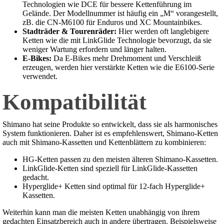
Technologien wie DCE für bessere Kettenführung im
Gelände. Der Modellnummer ist häufig ein „M“ vorangestellt,
zB. die CN-M6100 für Enduros und XC Mountainbikes.
Stadträder & Tourenräder:
Hier werden oft langlebigere
Ketten wie die mit LinkGlide Technologie bevorzugt, da sie
weniger Wartung erfordern und länger halten.
E-Bikes:
Da E-Bikes mehr Drehmoment und Verschleiß
erzeugen, werden hier verstärkte Ketten wie die E6100-Serie
verwendet.
Kompatibilität
Shimano hat seine Produkte so entwickelt, dass sie als harmonisches
System funktionieren. Daher ist es empfehlenswert, Shimano-Ketten
auch mit Shimano-Kassetten und Kettenblättern zu kombinieren:
HG-Ketten passen zu den meisten älteren Shimano-Kassetten.
LinkGlide-Ketten sind speziell für LinkGlide-Kassetten
gedacht.
Hyperglide+ Ketten sind optimal für 12-fach Hyperglide+
Kassetten.
Weiterhin kann man die meisten Ketten unabhängig von ihrem
gedachten Einsatzbereich auch in andere übertragen. Beispielsweise