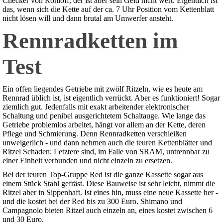
Checker von Rohloff, der ist aber sein Geld nicht wert. Eigentlich ist
das, wenn sich die Kette auf der ca. 7 Uhr Position vom Kettenblatt
nicht lösen will und dann brutal am Umwerfer ansteht.
Rennradketten im
Test
Ein offen liegendes Getriebe mit zwölf Ritzeln, wie es heute am
Rennrad üblich ist, ist eigentlich verrückt. Aber es funktioniert! Sogar
ziemlich gut. Jedenfalls mit exakt arbeitender elektronischer
Schaltung und penibel ausgerichtetem Schaltauge. Wie lange das
Getriebe problemlos arbeitet, hängt vor allem an der Kette, deren
Pflege und Schmierung. Denn Rennradketten verschleißen
unweigerlich - und dann nehmen auch die teuren Kettenblätter und
Ritzel Schaden; Letztere sind, im Falle von SRAM, untrennbar zu
einer Einheit verbunden und nicht einzeln zu ersetzen.
Bei der teuren Top-Gruppe Red ist die ganze Kassette sogar aus
einem Stück Stahl gefräst. Diese Bauweise ist sehr leicht, nimmt die
Ritzel aber in Sippenhaft. Ist eines hin, muss eine neue Kassette her -
und die kostet bei der Red bis zu 300 Euro. Shimano und
Campagnolo bieten Ritzel auch einzeln an, eines kostet zwischen 6
und 30 Euro.