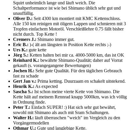
Squirt unheimlich lange und läuft weich. Die
Schaltperformance ist wie bei Shimano üblich sehr gut und
unauffällig.
Oliver D.:
Seit 4300 km montiert mit KMC Kettenschloss.
Alle 150 km reinigen mit öligem Lappen und schmieren mit 3
Tropfen einfachem Motoröl. Verschleißlehre 0.75 fällt bisher
nicht durch. Top Kette !
Cremers J.:
Shimano immer gut.
Eric B.:
)-( ält am längsten in Position Kette rechts ;-)
Urs K.:
gute kette
Jörg S.:
Ketten halten bei mir ca. 4000-5000 km, das ist OK
Reinhard K.:
bewährte Shimano-Qualität; daher auf Vorrat
gekauft (s. vorangegangene Bewertungen)
Jochen H.:
Sehr gute Qualität. Für den täglichen Gebrauch
fast zu schade
Gert Jan v.:
Prima ketting. Duurzaam en schakelt uitstekend.
Henrik K.:
As expected
Sascha S.:
Ist schon meine vierte Kette von Shimano. Die
Kette hält auf meinem Rennrad knapp 5000km, was ich völlig
in Ordnung finde.
Peter T.:
Einfach SUPER! :) Hat sich sehr gut bewährt,
sowohl mit Shimano als auch mit Sram Schaltungen.
Walter H.:
läuft überraschen "weich" im Vergleich zu den
Vorgängermodellen
Othmar U.:
Gute und langlebige Kette.