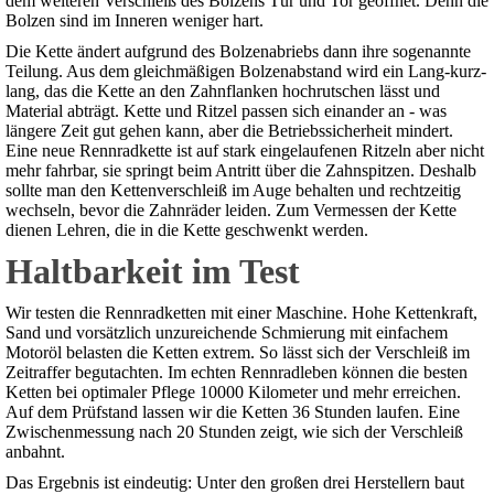
dem weiteren Verschleiß des Bolzens Tür und Tor geöffnet. Denn die
Bolzen sind im Inneren weniger hart.
Die Kette ändert aufgrund des Bolzenabriebs dann ihre sogenannte
Teilung. Aus dem gleichmäßigen Bolzenabstand wird ein Lang-kurz-
lang, das die Kette an den Zahnflanken hochrutschen lässt und
Material abträgt. Kette und Ritzel passen sich einander an - was
längere Zeit gut gehen kann, aber die Betriebssicherheit mindert.
Eine neue Rennradkette ist auf stark eingelaufenen Ritzeln aber nicht
mehr fahrbar, sie springt beim Antritt über die Zahnspitzen. Deshalb
sollte man den Kettenverschleiß im Auge behalten und rechtzeitig
wechseln, bevor die Zahnräder leiden. Zum Vermessen der Kette
dienen Lehren, die in die Kette geschwenkt werden.
Haltbarkeit im Test
Wir testen die Rennradketten mit einer Maschine. Hohe Kettenkraft,
Sand und vorsätzlich unzureichende Schmierung mit einfachem
Motoröl belasten die Ketten extrem. So lässt sich der Verschleiß im
Zeitraffer begutachten. Im echten Rennradleben können die besten
Ketten bei optimaler Pflege 10000 Kilometer und mehr erreichen.
Auf dem Prüfstand lassen wir die Ketten 36 Stunden laufen. Eine
Zwischenmessung nach 20 Stunden zeigt, wie sich der Verschleiß
anbahnt.
Das Ergebnis ist eindeutig: Unter den großen drei Herstellern baut