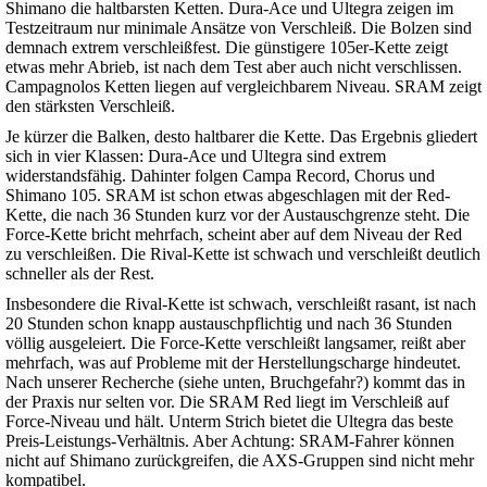
Shimano die haltbarsten Ketten. Dura-Ace und Ultegra zeigen im
Testzeitraum nur minimale Ansätze von Verschleiß. Die Bolzen sind
demnach extrem verschleißfest. Die günstigere 105er-Kette zeigt
etwas mehr Abrieb, ist nach dem Test aber auch nicht verschlissen.
Campagnolos Ketten liegen auf vergleichbarem Niveau. SRAM zeigt
den stärksten Verschleiß.
Je kürzer die Balken, desto haltbarer die Kette. Das Ergebnis gliedert
sich in vier Klassen: Dura-Ace und Ultegra sind extrem
widerstandsfähig. Dahinter folgen Campa Record, Chorus und
Shimano 105. SRAM ist schon etwas abgeschlagen mit der Red-
Kette, die nach 36 Stunden kurz vor der Austauschgrenze steht. Die
Force-Kette bricht mehrfach, scheint aber auf dem Niveau der Red
zu verschleißen. Die Rival-Kette ist schwach und verschleißt deutlich
schneller als der Rest.
Insbesondere die Rival-Kette ist schwach, verschleißt rasant, ist nach
20 Stunden schon knapp austauschpflichtig und nach 36 Stunden
völlig ausgeleiert. Die Force-Kette verschleißt langsamer, reißt aber
mehrfach, was auf Probleme mit der Herstellungscharge hindeutet.
Nach unserer Recherche (siehe unten, Bruchgefahr?) kommt das in
der Praxis nur selten vor. Die SRAM Red liegt im Verschleiß auf
Force-Niveau und hält. Unterm Strich bietet die Ultegra das beste
Preis-Leistungs-Verhältnis. Aber Achtung: SRAM-Fahrer können
nicht auf Shimano zurückgreifen, die AXS-Gruppen sind nicht mehr
kompatibel.