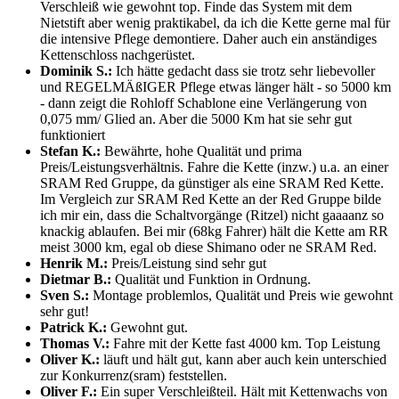
Verschleiß wie gewohnt top. Finde das System mit dem
Nietstift aber wenig praktikabel, da ich die Kette gerne mal für
die intensive Pflege demontiere. Daher auch ein anständiges
Kettenschloss nachgerüstet.
Dominik S.:
Ich hätte gedacht dass sie trotz sehr liebevoller
und REGELMÄßIGER Pflege etwas länger hält - so 5000 km
- dann zeigt die Rohloff Schablone eine Verlängerung von
0,075 mm/ Glied an. Aber die 5000 Km hat sie sehr gut
funktioniert
Stefan K.:
Bewährte, hohe Qualität und prima
Preis/Leistungsverhältnis. Fahre die Kette (inzw.) u.a. an einer
SRAM Red Gruppe, da günstiger als eine SRAM Red Kette.
Im Vergleich zur SRAM Red Kette an der Red Gruppe bilde
ich mir ein, dass die Schaltvorgänge (Ritzel) nicht gaaaanz so
knackig ablaufen. Bei mir (68kg Fahrer) hält die Kette am RR
meist 3000 km, egal ob diese Shimano oder ne SRAM Red.
Henrik M.:
Preis/Leistung sind sehr gut
Dietmar B.:
Qualität und Funktion in Ordnung.
Sven S.:
Montage problemlos, Qualität und Preis wie gewohnt
sehr gut!
Patrick K.:
Gewohnt gut.
Thomas V.:
Fahre mit der Kette fast 4000 km. Top Leistung
Oliver K.:
läuft und hält gut, kann aber auch kein unterschied
zur Konkurrenz(sram) feststellen.
Oliver F.:
Ein super Verschleißteil. Hält mit Kettenwachs von