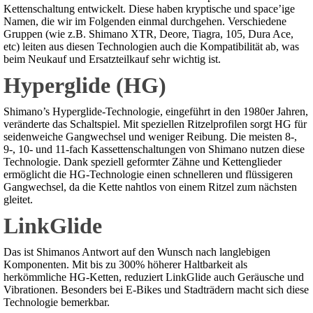
Kettenschaltung entwickelt. Diese haben kryptische und space’ige
Namen, die wir im Folgenden einmal durchgehen. Verschiedene
Gruppen (wie z.B. Shimano XTR, Deore, Tiagra, 105, Dura Ace,
etc) leiten aus diesen Technologien auch die Kompatibilität ab, was
beim Neukauf und Ersatzteilkauf sehr wichtig ist.
Hyperglide (HG)
Shimano’s Hyperglide-Technologie, eingeführt in den 1980er Jahren,
veränderte das Schaltspiel. Mit speziellen Ritzelprofilen sorgt HG für
seidenweiche Gangwechsel und weniger Reibung. Die meisten 8-,
9-, 10- und 11-fach Kassettenschaltungen von Shimano nutzen diese
Technologie. Dank speziell geformter Zähne und Kettenglieder
ermöglicht die HG-Technologie einen schnelleren und flüssigeren
Gangwechsel, da die Kette nahtlos von einem Ritzel zum nächsten
gleitet.
LinkGlide
Das ist Shimanos Antwort auf den Wunsch nach langlebigen
Komponenten. Mit bis zu 300% höherer Haltbarkeit als
herkömmliche HG-Ketten, reduziert LinkGlide auch Geräusche und
Vibrationen. Besonders bei E-Bikes und Stadträdern macht sich diese
Technologie bemerkbar.